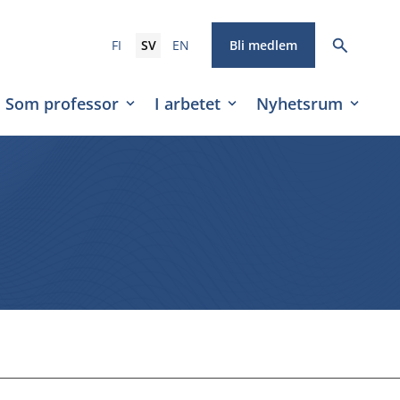
FI
SV
EN
Bli medlem
Som professor
I arbetet
Nyhetsrum