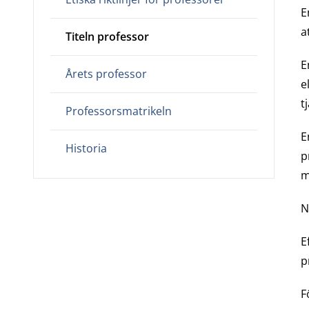
E
a
Titeln professor
E
Årets professor
e
t
Professorsmatrikeln
E
Historia
p
m
N
E
p
F