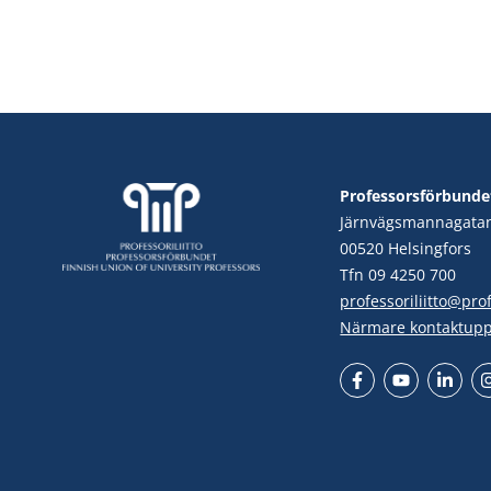
Professorsförbunde
Järnvägsmannagata
00520 Helsingfors
Tfn 09 4250 700
professoriliitto@profe
Närmare kontaktupp
Facebook
YouTube
LinkedIn
In