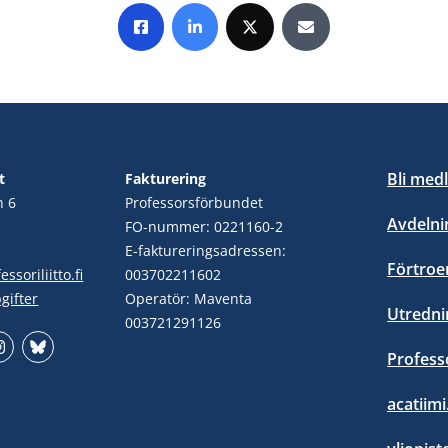
Share on Facebook
Share on LinkedIn
Share on X
Share by E-mail
Bli med
t
Fakturering
n 6
Professorsförbundet
Avdelni
FO-nummer: 0221160-2
E-faktureringsadressen:
Förtro
ssoriliitto.fi
003702211602
gifter
Operatör: Maventa
Utredni
003721291126
Profess
stagram
Bluesky
acatiimi