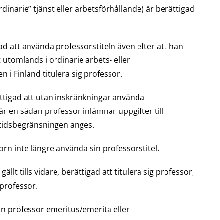
ordinarie” tjänst eller arbetsförhållande) är berättigad
igad att använda professorstiteln även efter att han
 utomlands i ordinarie arbets- eller
 i Finland titulera sig professor.
erättigad att utan inskränkningar använda
r en sådan professor inlämnar uppgifter till
 tidsbegränsningen anges.
rn inte längre använda sin professorstitel.
lt tills vidare, berättigad att titulera sig professor,
professor.
ln professor emeritus/emerita eller