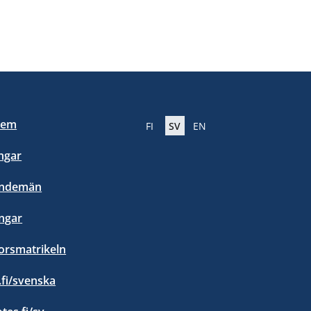
lem
FI
SV
EN
ngar
endemän
ngar
orsmatrikeln
.fi/svenska