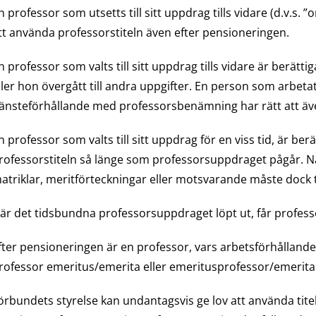
n professor som utsetts till sitt uppdrag tills vidare (d.v.s. ”
tt använda professorstiteln även efter pensioneringen.
n professor som valts till sitt uppdrag tills vidare är berätt
ller hon övergått till andra uppgifter. En person som arbetat
jänsteförhållande med professorsbenämning har rätt att även
n professor som valts till sitt uppdrag för en viss tid, är b
rofessorstiteln så länge som professorsuppdraget pågår. Nä
atriklar, meritförteckningar eller motsvarande måste dock
är det tidsbundna professorsuppdraget löpt ut, får professo
fter pensioneringen är en professor, vars arbetsförhållande gäl
rofessor emeritus/emerita eller emeritusprofessor/emerita
örbundets styrelse kan undantagsvis ge lov att använda tite