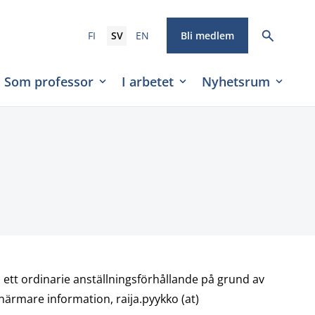
FI
SV
EN
Bli medlem
Som professor
I arbetet
Nyhetsrum
ett ordinarie anställningsförhållande på grund av
ärmare information, raija.pyykko (at)