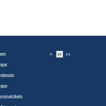
lem
FI
SV
EN
ngar
endemän
ngar
orsmatrikeln