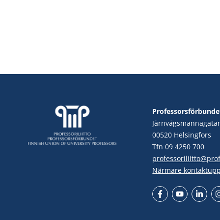
Professorsförbunde
Järnvägsmannagata
00520 Helsingfors
Tfn 09 4250 700
professoriliitto@profe
Närmare kontaktupp
Facebook
YouTube
LinkedIn
In