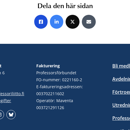
Dela den här sidan
Share on Facebook
Share on LinkedIn
Share on X
Share by E-mail
Bli med
t
Fakturering
n 6
Professorsförbundet
Avdelni
FO-nummer: 0221160-2
E-faktureringsadressen:
Förtro
ssoriliitto.fi
003702211602
gifter
Operatör: Maventa
Utredni
003721291126
Profess
stagram
Bluesky