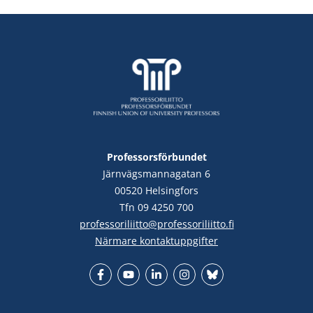
Professorsförbundet
Järnvägsmannagatan 6
00520 Helsingfors
Tfn 09 4250 700
professoriliitto@professoriliitto.fi
Närmare kontaktuppgifter
Facebook
YouTube
LinkedIn
Instagram
Bluesky