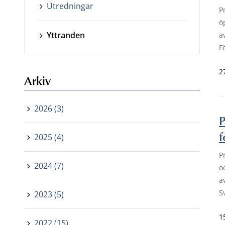
Utredningar
P
ö
Yttranden
a
F
2
Arkiv
2026 (3)
P
f
2025 (4)
P
2024 (7)
o
a
S
2023 (5)
1
2022 (15)