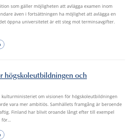
ition som gäller möjligheten att avlägga examen inom
ndare även i fortsättningen ha möjlighet att avlägga en
et öppna universitetet är ett steg mot terminsavgifter.
n
ör högskoleutbildningen och
h kulturministeriet om visionen för högskoleutbildningen
borde vara mer ambitiös. Samhällets framgång är beroende
tig. Finland har blivit oroande långt efter till exempel
 för…
n