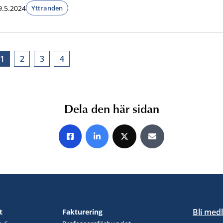
9.5.2024
Yttranden
1
2
3
4
Dela den här sidan
Share on Facebook
Share on LinkedIn
Share on X
Share by E-mail
Bli med
t
Fakturering