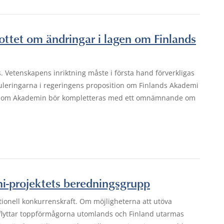
kottet om ändringar i lagen om Finlands
s. Vetenskapens inriktning måste i första hand förverkligas
muleringarna i regeringens proposition om Finlands Akademi
agen om Akademin bör kompletteras med ett omnämnande om
ihi-projektets beredningsgrupp
tionell konkurrenskraft. Om möjligheterna att utöva
a flyttar toppförmågorna utomlands och Finland utarmas