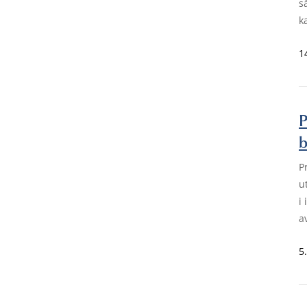
s
k
1
P
b
P
u
i
a
5