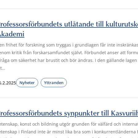
rofessorsförbundets utlåtande till kulturuts
Akademi
en frihet för forskning som tryggas i grundlagen får inte inskränka
enom kritik från forskarsamfundet självt. Förbundet anser att for
 fråga om säkerhet har brustit och bör ändras. I den gällande l
tt…
6.2.2025
Nyheter
Yttranden
rofessorsförbundets synpunkter till Kasvuri
etenskap, konst och bildning utgör grunden för välfärd och interna
etenskap i Finland inte är minst lika bra som i konkurrentländern