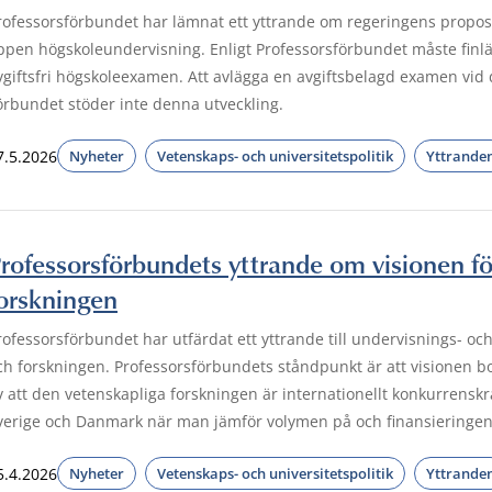
rofessorsförbundet har lämnat ett yttrande om regeringens propos
ppen högskoleundervisning. Enligt Professorsförbundet måste finlä
vgiftsfri högskoleexamen. Att avlägga en avgiftsbelagd examen vid d
örbundet stöder inte denna utveckling.
7.5.2026
Nyheter
Vetenskaps- och universitetspolitik
Yttrande
rofessorsförbundets yttrande om visionen f
orskningen
rofessorsförbundet har utfärdat ett yttrande till undervisnings- oc
ch forskningen. Professorsförbundets ståndpunkt är att visionen 
v att den vetenskapliga forskningen är internationellt konkurrenskraf
verige och Danmark när man jämför volymen på och finansieringen
5.4.2026
Nyheter
Vetenskaps- och universitetspolitik
Yttrande