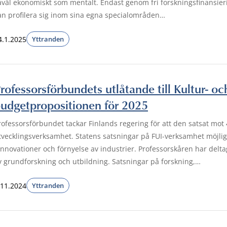
åväl ekonomiskt som mentalt. Endast genom fri forskningsfinansierin
an profilera sig inom sina egna specialområden…
4.1.2025
Yttranden
rofessorsförbundets utlåtande till Kultur- 
udgetpropositionen för 2025
rofessorsförbundet tackar Finlands regering för att den satsat mot 
tvecklingsverksamhet. Statens satsningar på FUI-verksamhet möjlig
 innovationer och förnyelse av industrier. Professorskåren har delta
v grundforskning och utbildning. Satsningar på forskning,…
.11.2024
Yttranden