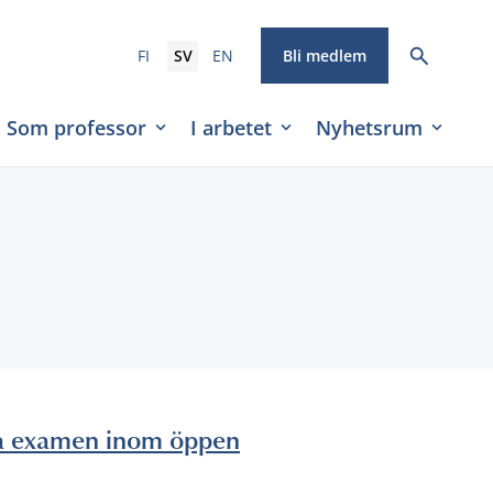
FI
SV
EN
Bli medlem
Som professor
I arbetet
Nyhetsrum
ga examen inom öppen