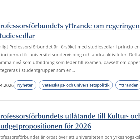
rofessorsförbundets yttrande om regeringen
tudiesedlar
nligt Professorsförbundet är försöket med studiesedlar i princip e
rinciperna för universitetsundervisning och andra aktiviteter. Det
amma nivå som utbildning som leder till examen, oavsett om öppen u
ntegreras i studentgrupper som en…
.4.2026
Nyheter
Vetenskaps- och universitetspolitik
Yttranden
rofessorsförbundets utlåtande till Kultur- 
udgetpropositionen för 2026
rofessorsförbundet är oroat över att universiteten och yrkeshögsko