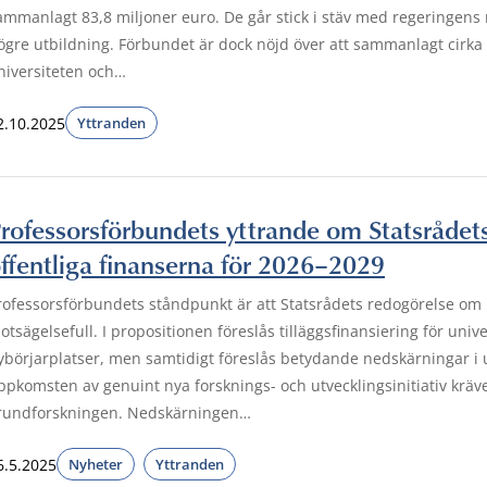
ammanlagt 83,8 miljoner euro. De går stick i stäv med regeringens
ögre utbildning. Förbundet är dock nöjd över att sammanlagt cirka 3
niversiteten och…
2.10.2025
Yttranden
rofessorsförbundets yttrande om Statsrådet
ffentliga finanserna för 2026–2029
rofessorsförbundets ståndpunkt är att Statsrådets redogörelse om p
otsägelsefull. I propositionen föreslås tilläggsfinansiering för uni
ybörjarplatser, men samtidigt föreslås betydande nedskärningar i u
ppkomsten av genuint nya forsknings- och utvecklingsinitiativ kräve
rundforskningen. Nedskärningen…
6.5.2025
Nyheter
Yttranden