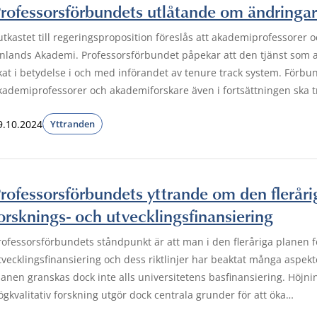
rofessorsförbundets utlåtande om ändringar
 utkastet till regeringsproposition föreslås att akademiprofessorer
inlands Akademi. Professorsförbundet påpekar att den tjänst som 
kat i betydelse i och med införandet av tenure track system. Förbu
kademiprofessorer och akademiforskare även i fortsättningen ska 
9.10.2024
Yttranden
rofessorsförbundets yttrande om den fleråri
orsknings- och utvecklingsfinansiering
rofessorsförbundets ståndpunkt är att man i den fleråriga planen 
tvecklingsfinansiering och dess riktlinjer har beaktat många aspe
lanen granskas dock inte alls universitetens basfinansiering. Höjn
ögkvalitativ forskning utgör dock centrala grunder för att öka…