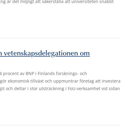
g är det möjligt att säkerställa att universiteten snabbt
och vetenskapsdelegationen om
4 procent av BNP i Finlands forsknings- och
gör ekonomisk tillväxt och uppmuntrar företag att investera
git och deltar i stor utsträckning i FoU-verksamhet vid sidan