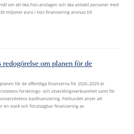
 mål om att öka FoU-anslagen och öka antalet personer med
0 miljoner euro i FoU-finansiering anvisas till
s redogörelse om planen för de
lanen för de offentliga finanserna för 2026–2029 är
versitetens forsknings- och utvecklingsverksamhet samt för
niversitetens basfinansiering. Förbundet anser att
r en stark och förutsägbar finansiering av