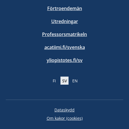
Förtroendemän
Utredningar
Professorsmatrikeln
acatiimi.fi/svenska
yliopistotes.fi/sv
FI
SV
EN
Dataskydd
Om kakor (cookies)