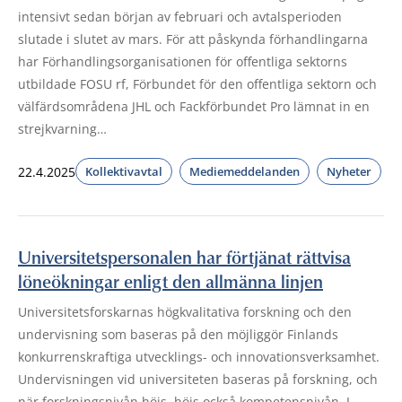
intensivt sedan början av februari och avtalsperioden
slutade i slutet av mars. För att påskynda förhandlingarna
har Förhandlingsorganisationen för offentliga sektorns
utbildade FOSU rf, Förbundet för den offentliga sektorn och
välfärdsområdena JHL och Fackförbundet Pro lämnat in en
strejkvarning…
22.4.2025
Kollektivavtal
Mediemeddelanden
Nyheter
Universitetspersonalen har förtjänat rättvisa
löneökningar enligt den allmänna linjen
Universitetsforskarnas högkvalitativa forskning och den
undervisning som baseras på den möjliggör Finlands
konkurrenskraftiga utvecklings- och innovationsverksamhet.
Undervisningen vid universiteten baseras på forskning, och
när forskningsnivån höjs, höjs också kompetensnivån. I