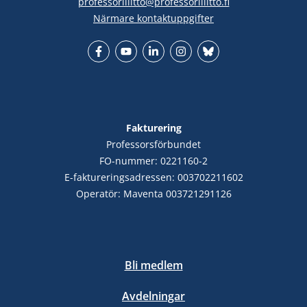
professoriliitto@professoriliitto.fi
Närmare kontaktuppgifter
Facebook
YouTube
LinkedIn
Instagram
Bluesky
Fakturering
Professorsförbundet
FO-nummer: 0221160-2
E-faktureringsadressen: 003702211602
Operatör: Maventa 003721291126
Bli medlem
Avdelningar