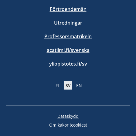
Förtroendemän
Utredningar
Professorsmatrikeln
acatiimi.fi/svenska
yliopistotes.fi/sv
FI
SV
EN
Dataskydd
Om kakor (cookies)