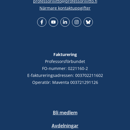
professoriliitto@professoriliitto.fi
Närmare kontaktuppgifter
Facebook
YouTube
LinkedIn
Instagram
Bluesky
Fakturering
Professorsförbundet
FO-nummer: 0221160-2
E-faktureringsadressen: 003702211602
Operatör: Maventa 003721291126
Bli medlem
Avdelningar