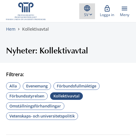
Gå direkt till innehåll
Logga in
Meny
Hem
Kollektivavtal
Nyheter: Kollektivavtal
Filtrera:
Alla
Evenemang
Förbundsfullmäktige
Förbundsstyrelsen
Kollektivavtal
Omställningsförhandlingar
Vetenskaps- och universitetspolitik