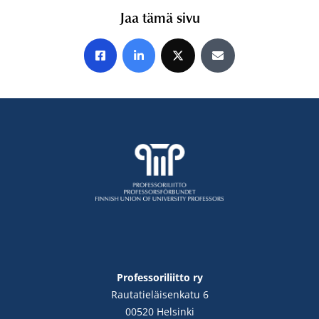
Jaa tämä sivu
Jaa Facebookissa
Jaa LinkedInissä
Jaa X:ssä
Jaa sähköpostitse
Professoriliitto ry
Rautatieläisenkatu 6
00520 Helsinki