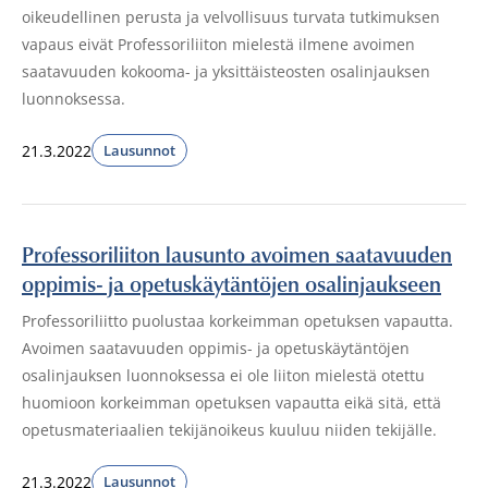
oikeudellinen perusta ja velvollisuus turvata tutkimuksen
vapaus eivät Professoriliiton mielestä ilmene avoimen
saatavuuden kokooma- ja yksittäisteosten osalinjauksen
luonnoksessa.
21.3.2022
Lausunnot
Professoriliiton lausunto avoimen saatavuuden
oppimis- ja opetuskäytäntöjen osalinjaukseen
Professoriliitto puolustaa korkeimman opetuksen vapautta.
Avoimen saatavuuden oppimis- ja opetuskäytäntöjen
osalinjauksen luonnoksessa ei ole liiton mielestä otettu
huomioon korkeimman opetuksen vapautta eikä sitä, että
opetusmateriaalien tekijänoikeus kuuluu niiden tekijälle.
21.3.2022
Lausunnot