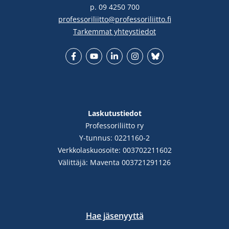
p. 09 4250 700
professoriliitto@professoriliitto.fi
Tarkemmat yhteystiedot
Facebook
YouTube
LinkedIn
Instgram
Bluesky
Laskutustiedot
Professoriliitto ry
Y-tunnus: 0221160-2
Verkkolaskuosoite: 003702211602
Välittäjä: Maventa 003721291126
Hae jäsenyyttä