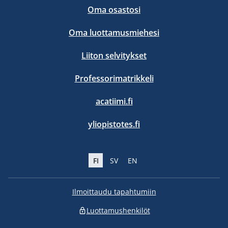
Oma osastosi
Oma luottamusmiehesi
Liiton selvitykset
Professorimatrikkeli
acatiimi.fi
yliopistotes.fi
FI
SV
EN
Ilmoittaudu tapahtumiin
Luottamushenkilöt