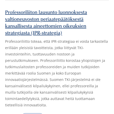
Professoriliiton lausunto luonnoksesta
valtioneuvoston periaatepäätöksestä
kansallisesta aineettomien oikeuksien
strategiasta (IPR-strategia)
Professoriliitto toteaa, että IPR-strategiaa ei voida tarkastella
erillään yleisistä tavoitteista, jotka liittyvät TKI-
investointeihin, tuottavuuden nostoon ja
perustutkimukseen. Professoriliitto korostaa yliopistojen ja
tutkimuslaitosten professoreiden ja muiden tutkijoiden
merkittävää roolia Suomen ja koko Euroopan
innovaatiojärjestelmässä. Suomen TKI-järjestelmä ei ole
kansainvälisesti kilpailukykyinen, ellei professoreilla ja
muilla tutkijoilla ole kansainvälisesti kilpailukykyisiä
toimintaedellytyksiä, jotka auttavat heitä tuottamaan
tieteellisiä innovaatioita.