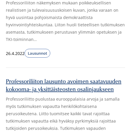
Professoriliiton näkemyksen mukaan poikkeuksellisen
realistisen ja tulevaisuususkoisen kuvan, jonka varaan on
hyvä uusintaa pohjoismaista demokraattista
hyvinvointiyhteiskuntaa. Liiton huoli tieteellisen tutkimuksen
asemasta, tutkimukseen perustuvan ylimmän opetuksen ja
TKI-toiminnan…
26.4.2022
Lausunnot
Professoriliiton lausunto avoimen saatavuuden
kokooma- ja yksittäisteosten osalinjaukseen
Professoriliitto puolustaa eurooppalaisia arvoja ja samalla
myös tutkimuksen vapautta henkilökohtaisena
perusoikeutena. Liitto tuomitsee kaikki tavat rajoittaa
tutkimuksen vapautta eikä hyväksy pyrkimyksiä rajoittaa
tutkijoiden perusoikeuksia. Tutkimuksen vapauden