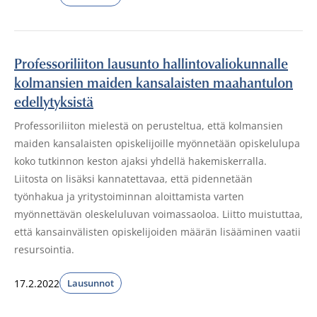
Professoriliiton lausunto hallintovaliokunnalle
kolmansien maiden kansalaisten maahantulon
edellytyksistä
Professoriliiton mielestä on perusteltua, että kolmansien
maiden kansalaisten opiskelijoille myönnetään opiskelulupa
koko tutkinnon keston ajaksi yhdellä hakemiskerralla.
Liitosta on lisäksi kannatettavaa, että pidennetään
työnhakua ja yritystoiminnan aloittamista varten
myönnettävän oleskeluluvan voimassaoloa. Liitto muistuttaa,
että kansainvälisten opiskelijoiden määrän lisääminen vaatii
resursointia.
17.2.2022
Lausunnot