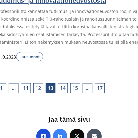
rofessoriliitto kannattaa tutkimus- ja innovaationeuvoston roolin v
a koordinoinnissa sekä TKI-rahoituslain ja rahoitussuunnitelman 
hdotuksessa esitetyllä tavalla. Liitto korostaa kansallisten strateg
ekä sidosryhmien osallistamisen tärkeyttä. Professoriliitto pitää tä
ääministeri. Liiton näkemyksen mukaan neuvostossa tulisi olla en
1.9.2023
Lausunnot
1
…
11
12
13
14
15
…
17
Jaa tämä sivu
Jaa Facebookissa
Jaa LinkedInissä
Jaa X:ssä
Jaa sähköpostitse