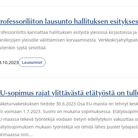
rofessoriliiton lausunto hallituksen esityks
rofessoriliitto kannattaa hallituksen esitystä yleisissä kirjastoissa j
änikirjojen yleisölle välittämisen korvaamisesta. Verkkokirjahylly
uitenkin syytä selvittää.
8.10.2023
Lausunnot
U-sopimus rajat ylittävästä etätyöstä on tul
läketurvakeskuksen tiedote 30.6.2023 Osa EU-maista on tehnyt kesk
uli voimaan 1.7.2023. Suomi on mukana sopimuksessa. Etätyösopimu
U-maassa tekevä työntekijä voidaan tietyin edellytyksin vakuuttaa
tätyösopimuksen mukaan työntekijä voi tehdä lähes puolet työajas
otimaassa niin,…