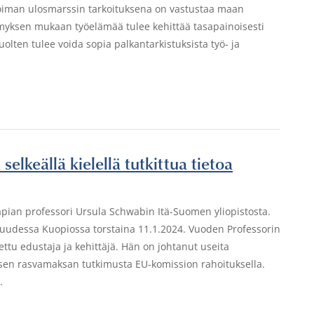
noiman ulosmarssin tarkoituksena on vastustaa maan
emyksen mukaan työelämää tulee kehittää tasapainoisesti
lten tulee voida sopia palkantarkistuksista työ- ja
lkeällä kielellä tutkittua tietoa
rapian professori Ursula Schwabin Itä-Suomen yliopistosta.
laisuudessa Kuopiossa torstaina 11.1.2024. Vuoden Professorin
u edustaja ja kehittäjä. Hän on johtanut useita
sen rasvamaksan tutkimusta EU-komission rahoituksella.
…