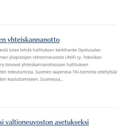
ojen yhteiskannanotto
sestä tulee tehdä hallituksen kärkihanke Opetusalan
uomen yliopistojen rehtorineuvosto UNIFI ry, Tekniikan
t ry toivovat yhteiskannanotossaan hallituksen
eiden toteutumista. Suomen laajeneva TKI-toiminta edellyttää
reiden kouluttamiseen. Suomessa…
si valtioneuvoston asetukseksi