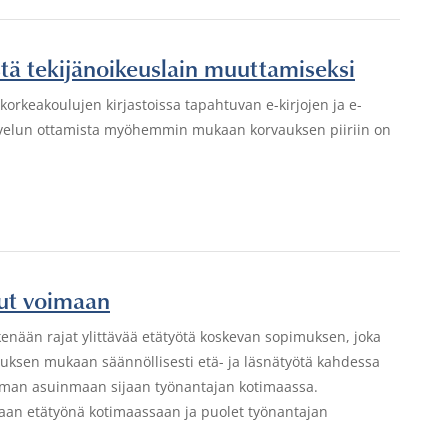
estä tekijänoikeuslain muuttamiseksi
a korkeakoulujen kirjastoissa tapahtuvan e-kirjojen ja e-
palvelun ottamista myöhemmin mukaan korvauksen piiriin on
lut voimaan
enään rajat ylittävää etätyötä koskevan sopimuksen, joka
ksen mukaan säännöllisesti etä- ja läsnätyötä kahdessa
 oman asuinmaan sijaan työnantajan kotimaassa.
taan etätyönä kotimaassaan ja puolet työnantajan