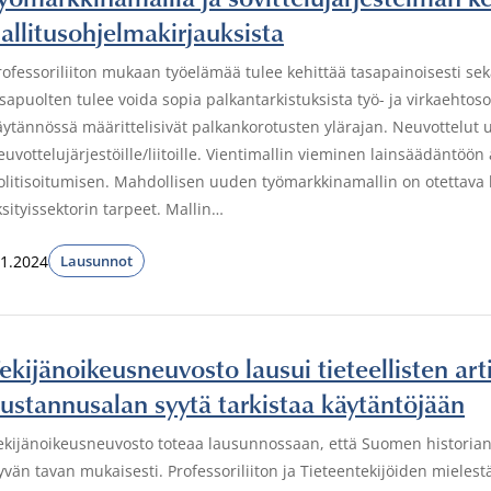
allitusohjelmakirjauksista
rofessoriliiton mukaan työelämää tulee kehittää tasapainoisesti se
sapuolten tulee voida sopia palkantarkistuksista työ- ja virkaehtoso
äytännössä määrittelisivät palkankorotusten ylärajan. Neuvottelut
euvottelujärjestöille/liitoille. Vientimallin vieminen lainsäädäntö
olitisoitumisen. Mahdollisen uuden työmarkkinamallin on otettava h
ksityissektorin tarpeet. Mallin…
.1.2024
Lausunnot
ekijänoikeusneuvosto lausui tieteellisten art
ustannusalan syytä tarkistaa käytäntöjään
ekijänoikeusneuvosto toteaa lausunnossaan, että Suomen historian j
yvän tavan mukaisesti. Professoriliiton ja Tieteentekijöiden mielest