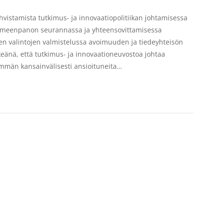
ahvistamista tutkimus- ja innovaatiopolitiikan johtamisessa
toimeenpanon seurannassa ja yhteensovittamisessa
isten valintojen valmistelussa avoimuuden ja tiedeyhteisön
rkeänä, että tutkimus- ja innovaationeuvostoa johtaa
emmän kansainvälisesti ansioituneita…