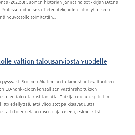
nsa (2023:8) Suomen historian jännät naiset -kirjan (Atena
rofessoriliiton sekä Tieteentekijöiden liiton yhteiseen
nä neuvostolle toimitettiin…
stolle valtion talousarviosta vuodelle
sta pysyvästi Suomen Akatemian tutkimushankevaltuuteen
inen EU-hankkeiden kansallisen vastinrahoituksen
istojen taloutta rasittamatta. Tutkijankoulutuspilottiin
itto edellyttää, että yliopistot palkkaavat uutta
oitusta kohdennetaan myös ohjaukseen, esimerkiksi…