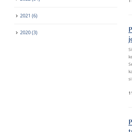
1
2021 (6)
P
2020 (3)
j
S
k
S
k
s
1
P
t