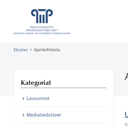
Skippaa sisältö
Etusivu
Ajankohtaista
Kategoriat
Lausunnot
U
Mediatiedotteet
O