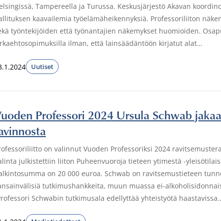
elsingissä, Tampereella ja Turussa. Keskusjärjestö Akavan koordi
allituksen kaavailemia työelämäheikennyksiä. Professoriliiton näk
ekä työntekijöiden että työnantajien näkemykset huomioiden. Osapuo
irkaehtosopimuksilla ilman, että lainsäädäntöön kirjatut alat…
3.1.2024
Uutiset
uoden Professori 2024 Ursula Schwab jakaa se
avinnosta
rofessoriliitto on valinnut Vuoden Professoriksi 2024 ravitsemuste
alinta julkistettiin liiton Puheenvuoroja tieteen ytimestä -yleisöti
alkintosumma on 20 000 euroa. Schwab on ravitsemustieteen tunnett
ansainvälisiä tutkimushankkeita, muun muassa ei-alkoholisidonnai
Professori Schwabin tutkimusala edellyttää yhteistyötä haastavissa