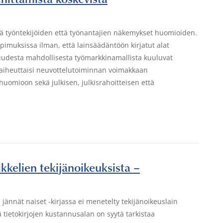
kä työntekijöiden että työnantajien näkemykset huomioiden.
pimuksissa ilman, että lainsäädäntöön kirjatut alat
 uudesta mahdollisesta työmarkkinamallista kuuluvat
ön aiheuttaisi neuvottelutoiminnan voimakkaan
uomioon sekä julkisen, julkisrahoitteisen että
ikkelien tekijänoikeuksista –
ännät naiset -kirjassa ei menetelty tekijänoikeuslain
ä tietokirjojen kustannusalan on syytä tarkistaa