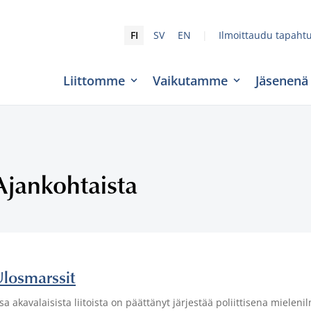
|
FI
SV
EN
Ilmoittaudu tapaht
Liittomme
Vaikutamme
Jäsenenä
Ajankohtaista
losmarssit
sa akavalaisista liitoista on päättänyt järjestää poliittisena miele