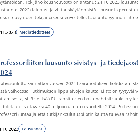
äytäntöjään. Tekijänoikeusneuvosto on antanut 24.10.2023 lausunto
ustannus 2022) lainaus- ja viittauskäytännöistä. Lausunto perustuu P
ausuntopyyntöön tekijänoikeusneuvostolle. Lausuntopyynnön liittee
.11.2023
Mediatiedotteet
rofessoriliiton lausunto sivistys- ja tiedejao
2024
rofessoriliitto kannattaa vuoden 2024 lisärahoituksen kohdistami
ässä vaiheessa Tutkimuksen lippulaivojen kautta. Liitto on tyytyvä
attamisesta, sillä se lisää EU-rahoituksen hakumahdollisuuksia yliop
hdotetaan lisättäväksi 40 miljoonaa euroa vuodelle 2024. Professorili
rofessorikuntaa ja että tutkijankoulutuspilotin kautta tulevaa rah
4.10.2023
Lausunnot