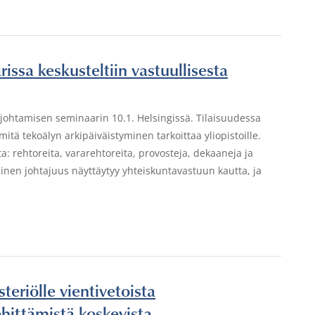
rissa keskusteltiin vastuullisesta
en johtamisen seminaarin 10.1. Helsingissä. Tilaisuudessa
itä tekoälyn arkipäiväistyminen tarkoittaa yliopistoille.
a: rehtoreita, vararehtoreita, provosteja, dekaaneja ja
linen johtajuus näyttäytyy yhteiskuntavastuun kautta, ja
steriölle vientivetoista
ehittämistä koskevista