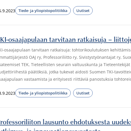
5.9.2023
Tiede- ja yliopistopolitiikka
Uutiset
KI-osaajapulaan tarvitaan ratkaisuja – liitt
KI-osaajapulaan tarvitaan ratkaisuja: tohtorikoulutuksen kehittämi
mmattijärjestö OAJ ry, Professoriliitto ry, Sivistystyönantajat ry, S
kateemiset TEK, Tieteellisten seurain valtuuskunta ja Tieteentekijä
udjettiriihestä päätöksiä, jotka tukevat aidosti Suomen TKI-tavoitt
saajapulaan vastaamista ja erityisesti riittäviä panostuksia tohto
8.9.2023
Tiede- ja yliopistopolitiikka
Uutiset
rofessoriliiton lausunto ehdotuksesta uudek
utkimus- ja innovaationeuvostosta