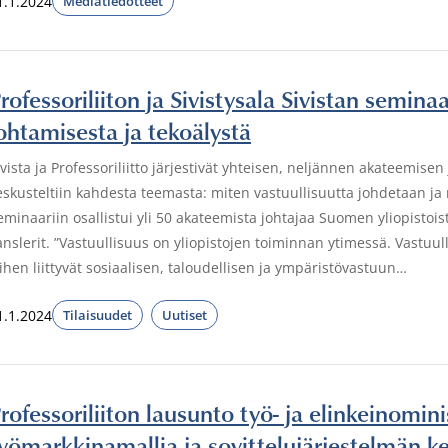
1.1.2024
Mediatiedotteet
rofessoriliiton ja Sivistysala Sivistan seminaa
ohtamisesta ja tekoälystä
ivista ja Professoriliitto järjestivät yhteisen, neljännen akateemis
eskusteltiin kahdesta teemasta: miten vastuullisuutta johdetaan ja m
eminaariin osallistui yli 50 akateemista johtajaa Suomen yliopistoist
anslerit. ”Vastuullisuus on yliopistojen toiminnan ytimessä. Vastuul
iihen liittyvät sosiaalisen, taloudellisen ja ympäristövastuun…
1.1.2024
Tilaisuudet
Uutiset
rofessoriliiton lausunto työ- ja elinkeinomini
yömarkkinamallia ja sovittelujärjestelmän k