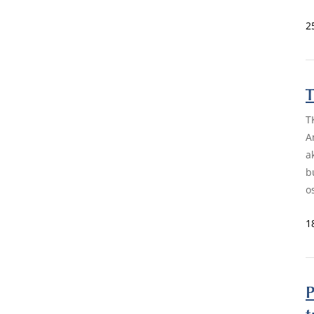
2
T
T
A
a
b
o
1
P
t