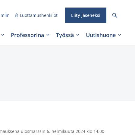
umiin
Luottamushenkilöt
Liity jäseneksi
Professorina
Työssä
Uutishuone
nilmauksena ulosmarssin 6. helmikuuta 2024 klo 14.00