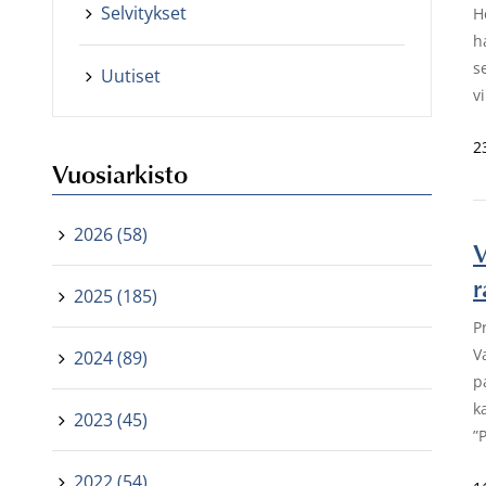
Selvitykset
H
h
s
Uutiset
v
2
Vuosiarkisto
2026 (58)
V
r
2025 (185)
P
V
2024 (89)
p
k
2023 (45)
”
2022 (54)