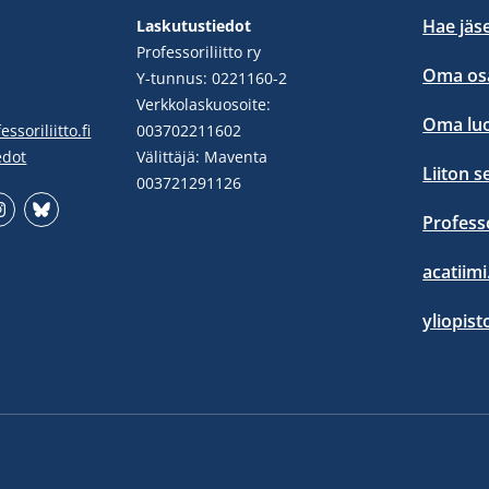
Hae jäs
Laskutustiedot
Professoriliitto ry
Oma osa
Y-tunnus: 0221160-2
Verkkolaskuosoite:
Oma lu
ssoriliitto.fi
003702211602
edot
Välittäjä: Maventa
Liiton s
003721291126
Profess
stgram
Bluesky
acatiimi.
yliopist