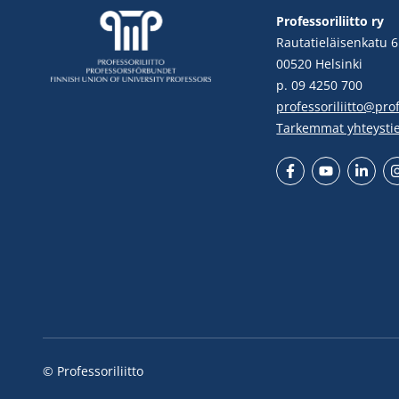
Professoriliitto ry
Rautatieläisenkatu 6
00520 Helsinki
p. 09 4250 700
professoriliitto@profe
Tarkemmat yhteysti
Facebook
YouTube
LinkedIn
In
© Professoriliitto