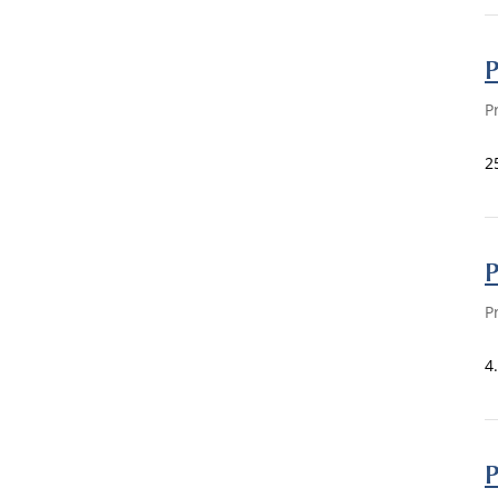
P
P
2
P
P
4
P