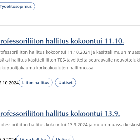
Työehtosopimus
rofessoriliiton hallitus kokoontui 11.10.
rofessoriliiton hallitus kokoontui 11.10.2024 ja käsitteli muun mua
isäksi hallitus käsitteli liiton TES-tavoitteita seuraavalle neuvottelu
ukupuolijakauma korkeakoulujen hallinnossa.
5.10.2024
Liiton hallitus
Uutiset
rofessoriliiton hallitus kokoontui 13.9.
rofessoriliiton hallitus kokoontui 13.9.2024 ja muun muassa keskustel
6.9.2024
Liiton hallitus
Uutiset