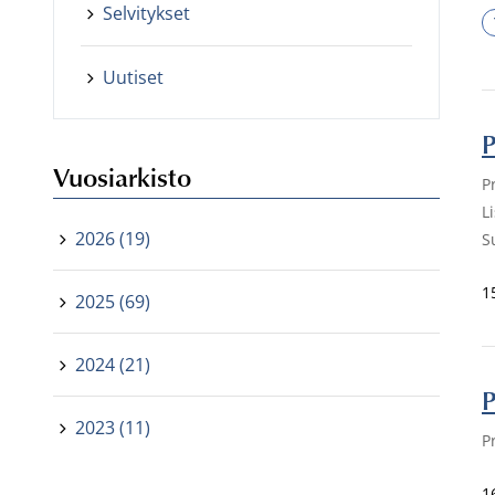
Selvitykset
Uutiset
P
Vuosiarkisto
P
L
2026 (19)
S
1
2025 (69)
2024 (21)
P
2023 (11)
P
1