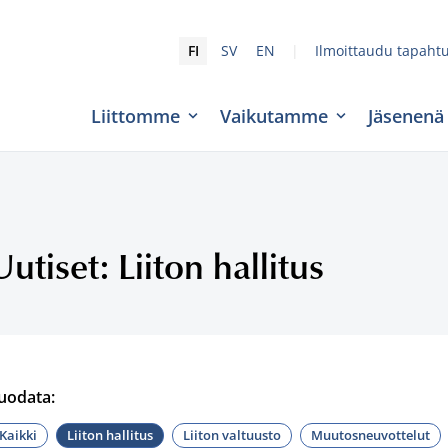
|
FI
SV
EN
Ilmoittaudu tapaht
Liittomme
Vaikutamme
Jäsenenä
Uutiset: Liiton hallitus
uodata:
Kaikki
Liiton hallitus
Liiton valtuusto
Muutosneuvottelut