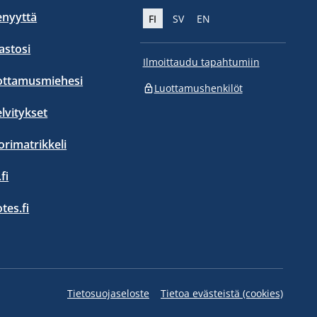
enyyttä
FI
SV
EN
stosi
Ilmoittaudu tapahtumiin
ottamusmiehesi
Luottamushenkilöt
elvitykset
orimatrikkeli
fi
otes.fi
Tietosuojaseloste
Tietoa evästeistä (cookies)