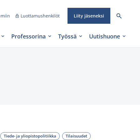
umiin
Luottamushenkilöt
Liity jäseneksi
Professorina
Työssä
Uutishuone
Tiede- ja yliopistopolitiikka
Tilaisuudet