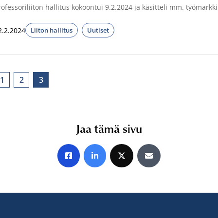
rofessoriliiton hallitus kokoontui 9.2.2024 ja käsitteli mm. työmarkkin
2.2.2024
Liiton hallitus
Uutiset
1
2
3
Jaa tämä sivu
Jaa Facebookissa
Jaa LinkedInissä
Jaa X:ssä
Jaa sähköpostitse