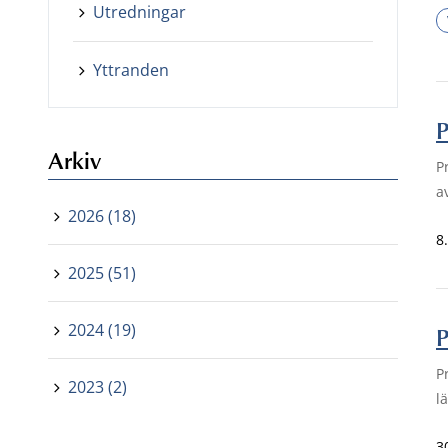
Utredningar
Yttranden
P
Arkiv
P
a
2026 (18)
8
2025 (51)
2024 (19)
P
P
2023 (2)
l
3