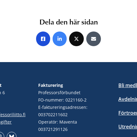
Dela den här sidan
Share on Facebook
Share on LinkedIn
Share on X
Share by E-mail
Bli med
t
Fakturering
n 6
Professorsförbundet
Avdelni
FO-nummer: 0221160-2
E-faktureringsadressen:
Förtro
ssoriliitto.fi
003702211602
gifter
Operatör: Maventa
Utredni
003721291126