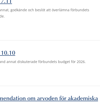
 7.11
annat, godkände och beslöt att överlämna förbundets
de.
 10.10
nd annat diskuterade förbundets budget för 2026.
mmendation om arvoden för akademiska