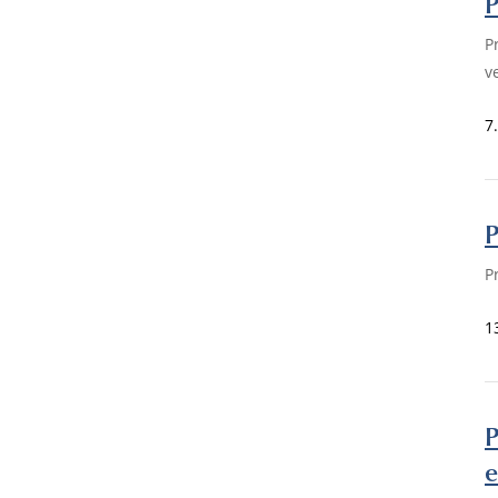
P
P
v
7
P
P
1
P
e