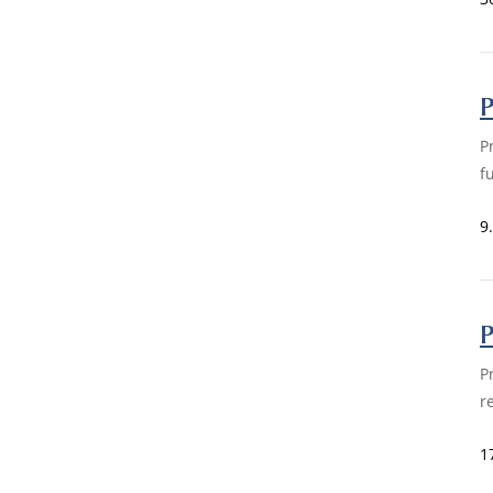
P
P
f
9
P
P
r
1