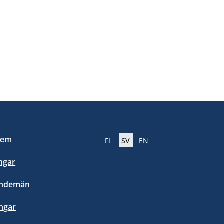
lem
FI
SV
EN
ngar
endemän
ngar