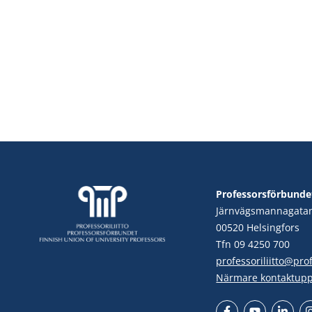
Professorsförbunde
Järnvägsmannagata
00520 Helsingfors
Tfn 09 4250 700
professoriliitto@profe
Närmare kontaktupp