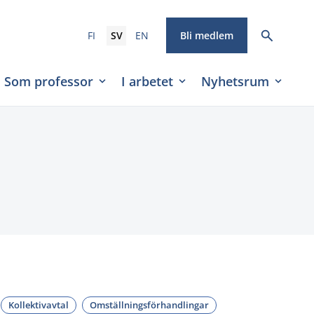
FI
SV
EN
Bli medlem
Som professor
I arbetet
Nyhetsrum
Kollektivavtal
Omställningsförhandlingar