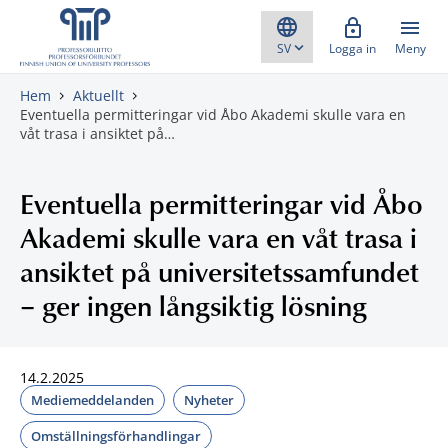
Gå direkt till innehåll
Logga in
Meny
Hem
Aktuellt
Eventuella permitteringar vid Åbo Akademi skulle vara en
våt trasa i ansiktet på…
Eventuella permitteringar vid Åbo
Akademi skulle vara en våt trasa i
ansiktet på universitetssamfundet
– ger ingen långsiktig lösning
14.2.2025
Mediemeddelanden
Nyheter
Omställningsförhandlingar