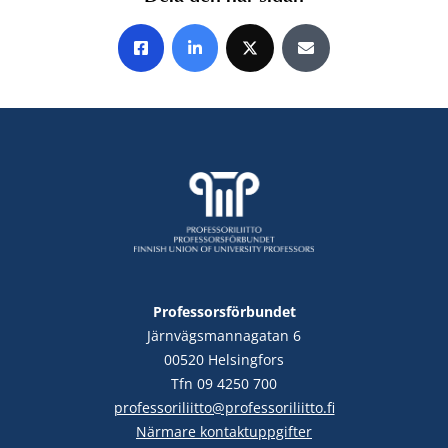
Share on Facebook
Share on LinkedIn
Share on X
Share by E-mail
Professorsförbundet
Järnvägsmannagatan 6
00520 Helsingfors
Tfn 09 4250 700
professoriliitto@professoriliitto.fi
Närmare kontaktuppgifter