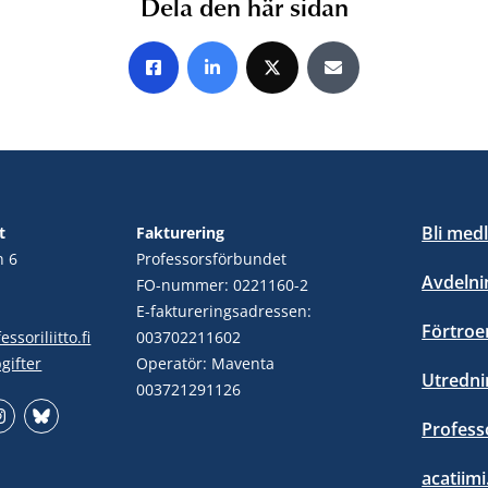
Dela den här sidan
Share on Facebook
Share on LinkedIn
Share on X
Share by E-mail
Bli med
t
Fakturering
n 6
Professorsförbundet
Avdelni
FO-nummer: 0221160-2
E-faktureringsadressen:
Förtro
ssoriliitto.fi
003702211602
gifter
Operatör: Maventa
Utredni
003721291126
Profess
stagram
Bluesky
acatiimi