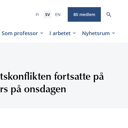
FI
SV
EN
Bli medlem
Som professor
I arbetet
Nyhetsrum
skonflikten fortsatte på
ors på onsdagen