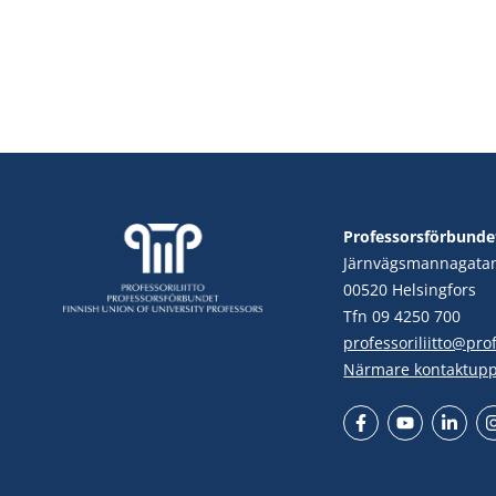
Professorsförbunde
Järnvägsmannagata
00520 Helsingfors
Tfn 09 4250 700
professoriliitto@profe
Närmare kontaktupp
Facebook
YouTube
LinkedIn
In