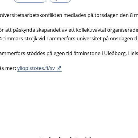
niversitetsarbetskonflikten medlades på torsdagen den 8 ma
ör att påskynda skapandet av ett kollektivavtal organisera
4-timmars strejk vid Tammerfors universitet på onsdagen d
ammerfors stöddes på egen tid åtminstone i Uleåborg, Helsi
äs mer:
yliopistotes.fi/sv