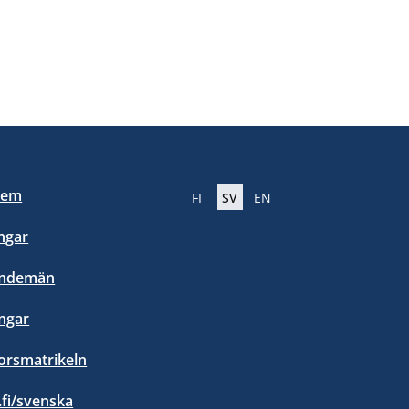
lem
FI
SV
EN
ngar
endemän
ngar
orsmatrikeln
.fi/svenska