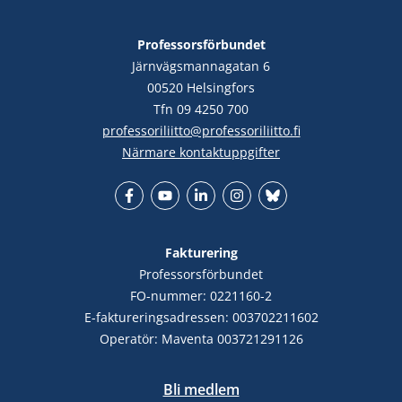
Professorsförbundet
Järnvägsmannagatan 6
00520 Helsingfors
Tfn 09 4250 700
professoriliitto@professoriliitto.fi
Närmare kontaktuppgifter
Facebook
YouTube
LinkedIn
Instagram
Bluesky
Fakturering
Professorsförbundet
FO-nummer: 0221160-2
E-faktureringsadressen: 003702211602
Operatör: Maventa 003721291126
Bli medlem