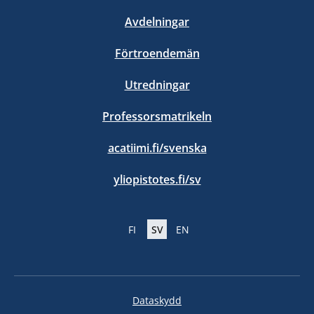
Avdelningar
Förtroendemän
Utredningar
Professorsmatrikeln
acatiimi.fi/svenska
yliopistotes.fi/sv
FI
SV
EN
Dataskydd