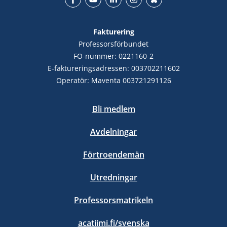
Facebook
YouTube
LinkedIn
Instagram
Bluesky
Fakturering
Professorsförbundet
FO-nummer: 0221160-2
E-faktureringsadressen: 003702211602
Operatör: Maventa 003721291126
Bli medlem
Avdelningar
Förtroendemän
Utredningar
Professorsmatrikeln
acatiimi.fi/svenska