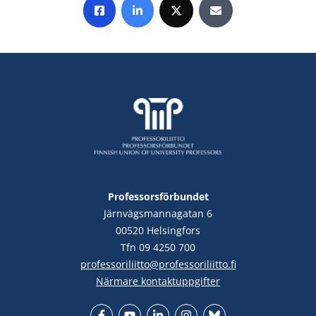
Share on Facebook
Share on LinkedIn
Share on X
Share by E-mail
Professorsförbundet
Järnvägsmannagatan 6
00520 Helsingfors
Tfn 09 4250 700
professoriliitto@professoriliitto.fi
Närmare kontaktuppgifter