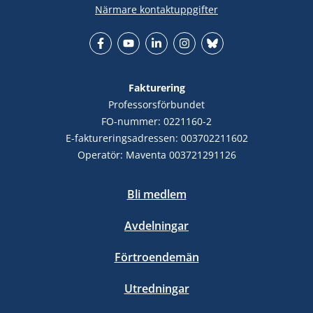
Närmare kontaktuppgifter
Facebook
YouTube
LinkedIn
Instagram
Bluesky
Fakturering
Professorsförbundet
FO-nummer: 0221160-2
E-faktureringsadressen: 003702211602
Operatör: Maventa 003721291126
Bli medlem
Avdelningar
Förtroendemän
Utredningar