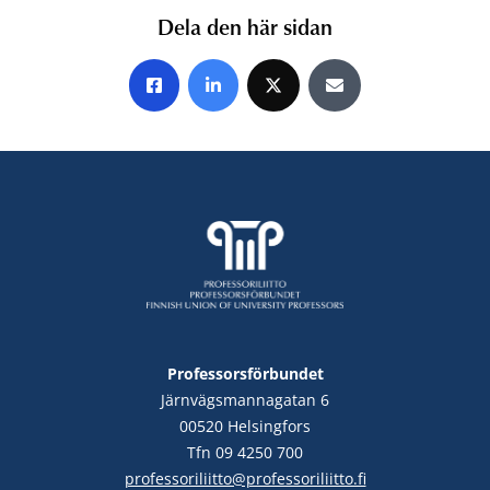
Dela den här sidan
Share on Facebook
Share on LinkedIn
Share on X
Share by E-mail
Professorsförbundet
Järnvägsmannagatan 6
00520 Helsingfors
Tfn 09 4250 700
professoriliitto@professoriliitto.fi