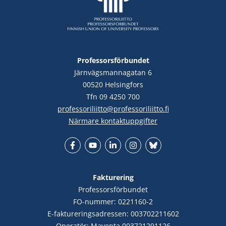
Professorsförbundet
Järnvägsmannagatan 6
00520 Helsingfors
Tfn 09 4250 700
professoriliitto@professoriliitto.fi
Närmare kontaktuppgifter
Facebook
YouTube
LinkedIn
Instagram
Bluesky
Fakturering
Professorsförbundet
FO-nummer: 0221160-2
E-faktureringsadressen: 003702211602
Operatör: Maventa 003721291126