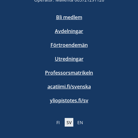
Bli medlem
Avdelningar
Förtroendemän
Utredningar
Professorsmatrikeln
acatiimi.fi/svenska
yliopistotes.fi/sv
FI
SV
EN