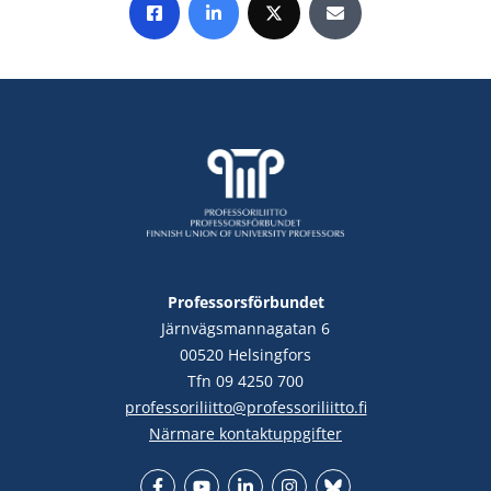
Share on Facebook
Share on LinkedIn
Share on X
Share by E-mail
Professorsförbundet
Järnvägsmannagatan 6
00520 Helsingfors
Tfn 09 4250 700
professoriliitto@professoriliitto.fi
Närmare kontaktuppgifter