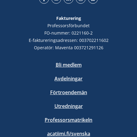
Facebook
YouTube
LinkedIn
Instagram
Bluesky
Fakturering
Professorsförbundet
FO-nummer: 0221160-2
E-faktureringsadressen: 003702211602
Operatör: Maventa 003721291126
Bli medlem
Avdelningar
Förtroendemän
Utredningar
Professorsmatrikeln
acatiimi.fi/svenska