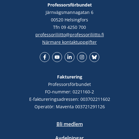
Professorsförbundet
Järnvägsmannagatan 6
00520 Helsingfors
Tfn 09 4250 700
professoriliitto@professoriliitto.fi
Närmare kontaktuppgifter
Facebook
YouTube
LinkedIn
Instagram
Bluesky
Fakturering
Professorsförbundet
FO-nummer: 0221160-2
E-faktureringsadressen: 003702211602
Operatör: Maventa 003721291126
Bli medlem
Avdelningar