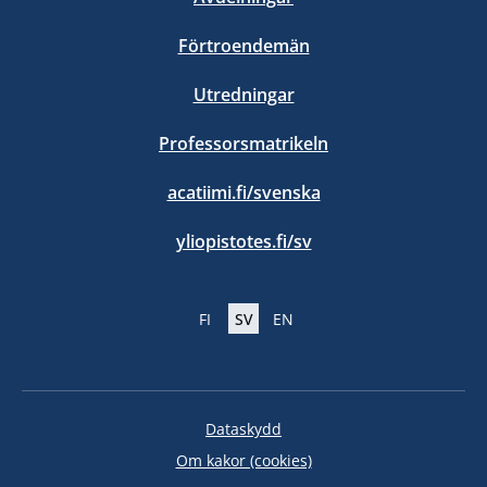
Förtroendemän
Utredningar
Professorsmatrikeln
acatiimi.fi/svenska
yliopistotes.fi/sv
FI
SV
EN
Dataskydd
Om kakor (cookies)