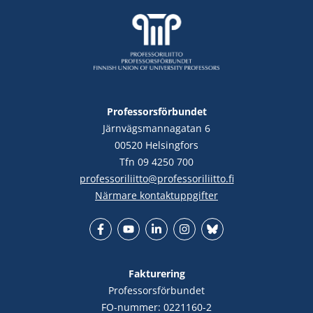
Professorsförbundet
Järnvägsmannagatan 6
00520 Helsingfors
Tfn 09 4250 700
professoriliitto@professoriliitto.fi
Närmare kontaktuppgifter
Facebook
YouTube
LinkedIn
Instagram
Bluesky
Fakturering
Professorsförbundet
FO-nummer: 0221160-2