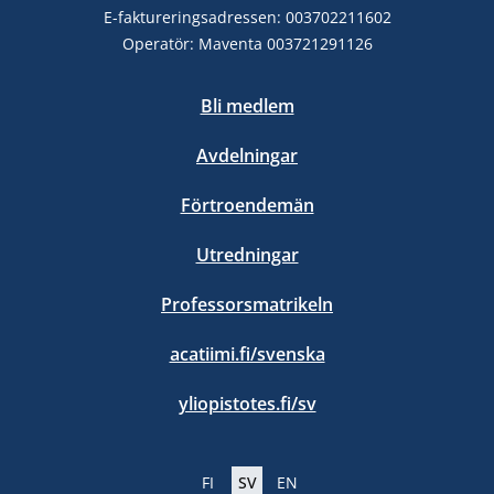
E-faktureringsadressen: 003702211602
Operatör: Maventa 003721291126
Bli medlem
Avdelningar
Förtroendemän
Utredningar
Professorsmatrikeln
acatiimi.fi/svenska
yliopistotes.fi/sv
FI
SV
EN