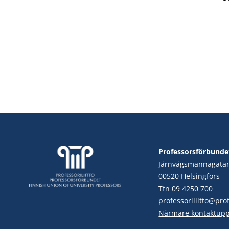
Professorsförbunde
Järnvägsmannagata
00520 Helsingfors
Tfn 09 4250 700
professoriliitto@profe
Närmare kontaktupp