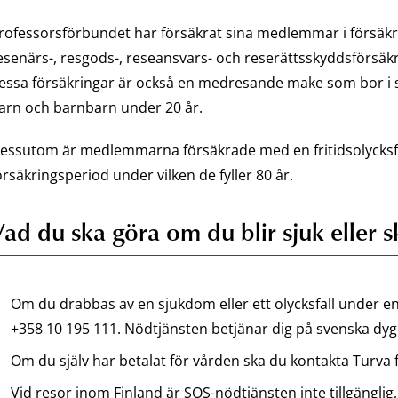
rofessorsförbundet har försäkrat sina medlemmar i försäkr
esenärs-, resgods-, reseansvars- och reserättsskyddsförsäkri
essa försäkringar är också en medresande make som bor
arn och barnbarn under 20 år.
essutom är medlemmarna försäkrade med en fritidsolycksfal
örsäkringsperiod under vilken de fyller 80 år.
Vad du ska göra om du blir sjuk eller 
Om du drabbas av en sjukdom eller ett olycksfall under 
+358 10 195 111. Nödtjänsten betjänar dig på svenska dygn
Om du själv har betalat för vården ska du kontakta Turva 
Vid resor inom Finland är SOS-nödtjänsten inte tillgänglig