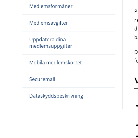
Medlemsförmåner
P
r
Medlemsavgifter
d
b
Uppdatera dina
medlemsuppgifter
D
f
Mobila medlemskortet
Securemail
Dataskyddsbeskrivning