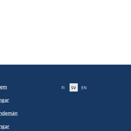
lem
FI
SV
EN
ngar
endemän
ngar