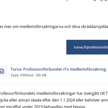
äs mer om medlemsförsäkringarna och dina skräddarsydda
turva.fi/professorsf
Turva: Professorsförbundet rf:s medlemsförsäkring, 
Type: PDF
Size: 105 KB
rofessorförbundets medlemsförsäkringar har övergått till T
lycka eller annan skada efter den 1.1.2024 eller behöver an
om inträffat under 2023 behandlas med Fennia.