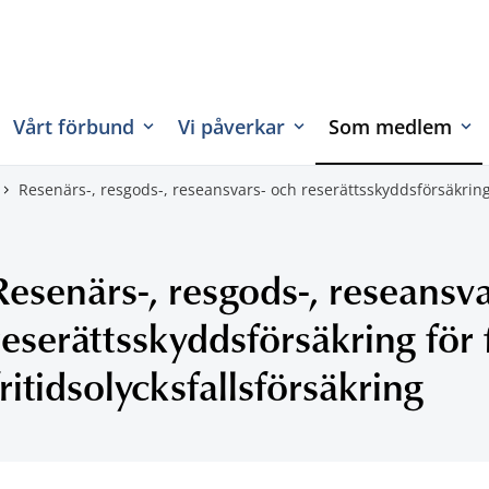
Vårt förbund
Vi påverkar
Som medlem
Resenärs-, resgods-, reseansvars- och reserättsskyddsförsäkring 
Resenärs-, resgods-, reseansv
reserättsskyddsförsäkring för 
fritidsolycksfallsförsäkring