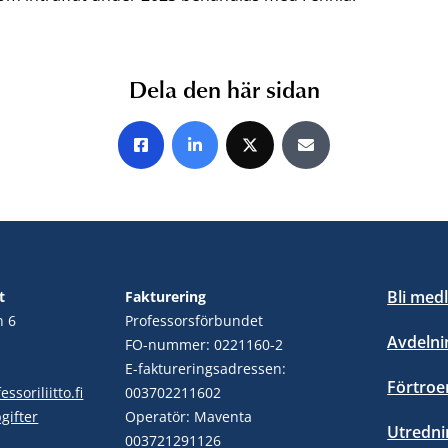
Dela den här sidan
Share on Facebook
Share on LinkedIn
Share on X
Share by E-mail
Bli med
t
Fakturering
n 6
Professorsförbundet
Avdelni
FO-nummer: 0221160-2
E-faktureringsadressen:
Förtro
ssoriliitto.fi
003702211602
gifter
Operatör: Maventa
Utredni
003721291126