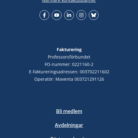
Närmare kontaktuppgifter
Facebook
YouTube
LinkedIn
Instagram
Bluesky
Fakturering
Professorsförbundet
FO-nummer: 0221160-2
E-faktureringsadressen: 003702211602
Operatör: Maventa 003721291126
Bli medlem
Avdelningar