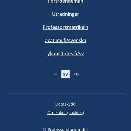
Förtroendemän
Utredningar
Professorsmatrikeln
acatiimi.fi/svenska
yliopistotes.fi/sv
FI
SV
EN
Dataskydd
Om kakor (cookies)
© Professorsförbundet