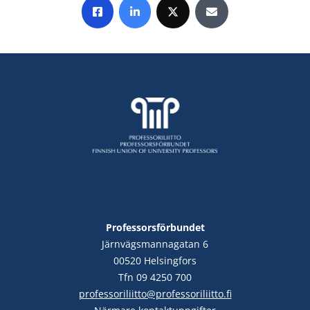
Share on Facebook
Share on LinkedIn
Share on X
Share by E-mail
Professorsförbundet
Järnvägsmannagatan 6
00520 Helsingfors
Tfn 09 4250 700
professoriliitto@professoriliitto.fi