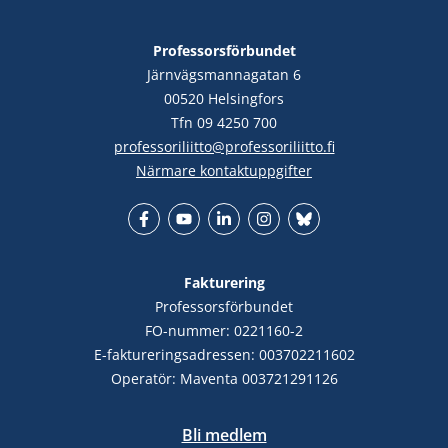
Professorsförbundet
Järnvägsmannagatan 6
00520 Helsingfors
Tfn 09 4250 700
professoriliitto@professoriliitto.fi
Närmare kontaktuppgifter
Facebook
YouTube
LinkedIn
Instagram
Bluesky
Fakturering
Professorsförbundet
FO-nummer: 0221160-2
E-faktureringsadressen: 003702211602
Operatör: Maventa 003721291126
Bli medlem