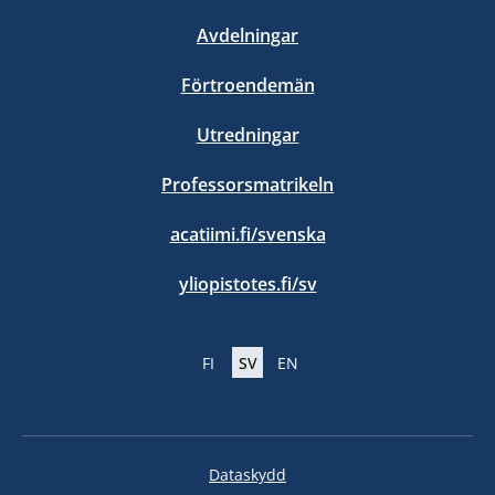
Avdelningar
Förtroendemän
Utredningar
Professorsmatrikeln
acatiimi.fi/svenska
yliopistotes.fi/sv
FI
SV
EN
Dataskydd