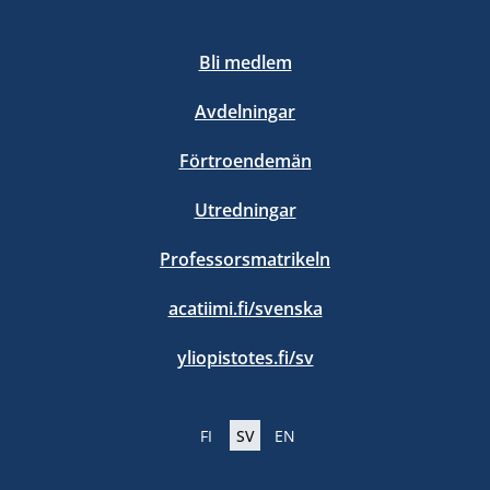
Bli medlem
Avdelningar
Förtroendemän
Utredningar
Professorsmatrikeln
acatiimi.fi/svenska
yliopistotes.fi/sv
FI
SV
EN