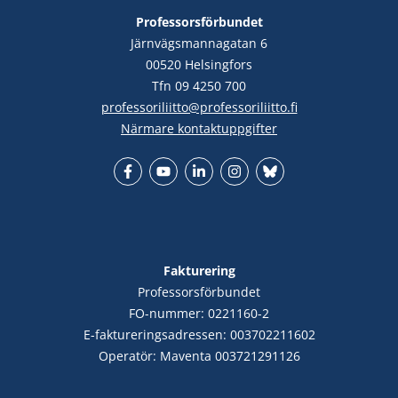
Professorsförbundet
Järnvägsmannagatan 6
00520 Helsingfors
Tfn 09 4250 700
professoriliitto@professoriliitto.fi
Närmare kontaktuppgifter
Facebook
YouTube
LinkedIn
Instagram
Bluesky
Fakturering
Professorsförbundet
FO-nummer: 0221160-2
E-faktureringsadressen: 003702211602
Operatör: Maventa 003721291126