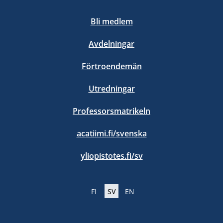
Bli medlem
Avdelningar
Förtroendemän
Utredningar
Professorsmatrikeln
acatiimi.fi/svenska
yliopistotes.fi/sv
FI
SV
EN