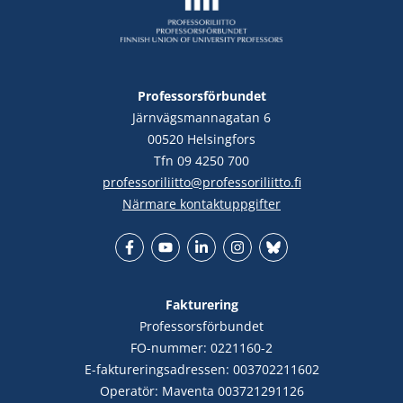
Professorsförbundet
Järnvägsmannagatan 6
00520 Helsingfors
Tfn 09 4250 700
professoriliitto@professoriliitto.fi
Närmare kontaktuppgifter
Facebook
YouTube
LinkedIn
Instagram
Bluesky
Fakturering
Professorsförbundet
FO-nummer: 0221160-2
E-faktureringsadressen: 003702211602
Operatör: Maventa 003721291126