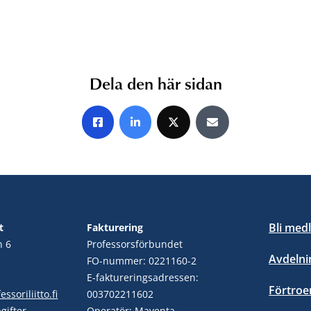
Dela den här sidan
Share on Facebook
Share on LinkedIn
Share on X
Share by E-mail
Bli med
t
Fakturering
n 6
Professorsförbundet
Avdelni
FO-nummer: 0221160-2
E-faktureringsadressen:
Förtro
ssoriliitto.fi
003702211602
gifter
Operatör: Maventa