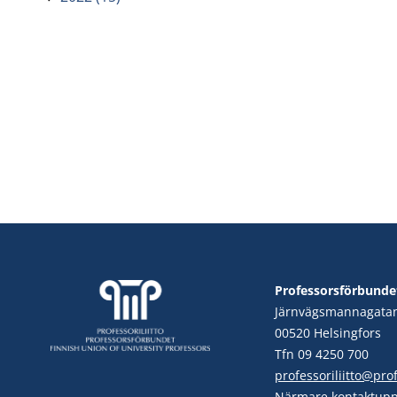
Professorsförbunde
Järnvägsmannagata
00520 Helsingfors
Tfn 09 4250 700
professoriliitto@profe
Närmare kontaktupp