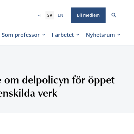
FI
SV
EN
Bli medlem
Som professor
I arbetet
Nyhetsrum
e om delpolicyn för öppet
enskilda verk