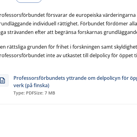
rofessorsförbundet försvarar de europeiska värderingarna 
rundläggande individuell rättighet. Förbundet fördömer all
nga strävanden efter att begränsa forskarnas grundläggande 
en rättsliga grunden för frihet i forskningen samt skyldighe
rofessorsförbundet inte av utkastet till delpolicy för öppet t
Professorsförbundets yttrande om delpolicyn för öpp
verk (på finska)
Type: PDF
Size: 7 MB