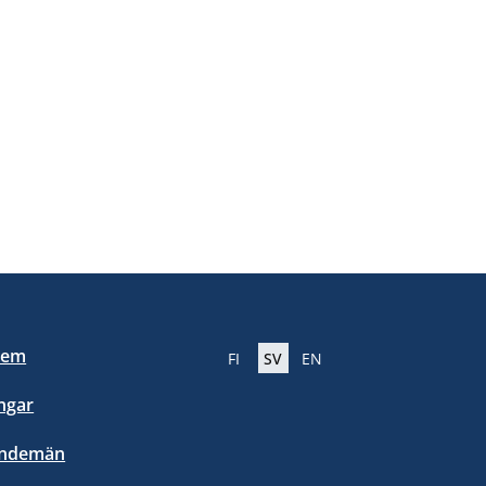
lem
FI
SV
EN
ngar
endemän