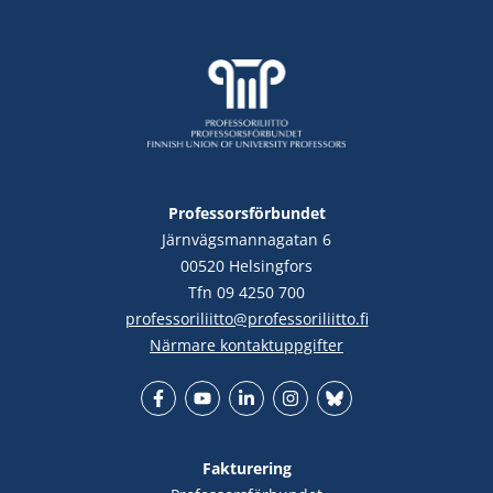
Professorsförbundet
Järnvägsmannagatan 6
00520 Helsingfors
Tfn 09 4250 700
professoriliitto@professoriliitto.fi
Närmare kontaktuppgifter
Facebook
YouTube
LinkedIn
Instagram
Bluesky
Fakturering