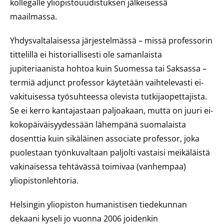
kollegalle yliopistouudistuksen jälkeisessä
maailmassa.
Yhdysvaltalaisessa järjestelmässä – missä professorin
tittelillä ei historiallisesti ole samanlaista
jupiteriaanista hohtoa kuin Suomessa tai Saksassa –
termiä
adjunct professor
käytetään vaihtelevasti ei-
vakituisessa työsuhteessa olevista tutkijaopettajista.
Se ei kerro kantajastaan paljoakaan, mutta on juuri ei-
kokopäiväisyydessään lähempänä suomalaista
dosenttia kuin sikäläinen
associate professor,
joka
puolestaan työnkuvaltaan paljolti vastaisi meikäläistä
vakinaisessa tehtävässä toimivaa (vanhempaa)
yliopistonlehtoria.
Helsingin yliopiston humanistisen tiedekunnan
dekaani kyseli jo vuonna 2006 joidenkin