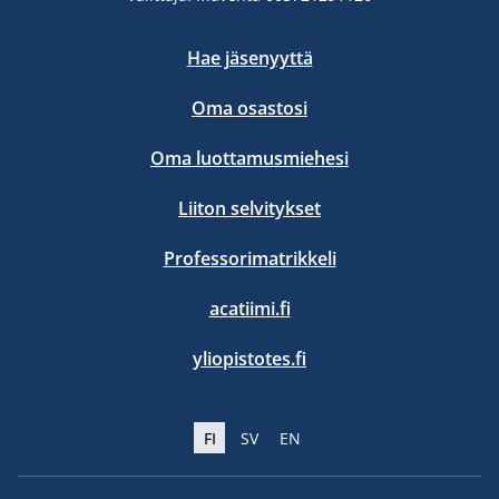
Hae jäsenyyttä
Oma osastosi
Oma luottamusmiehesi
Liiton selvitykset
Professorimatrikkeli
acatiimi.fi
yliopistotes.fi
FI
SV
EN