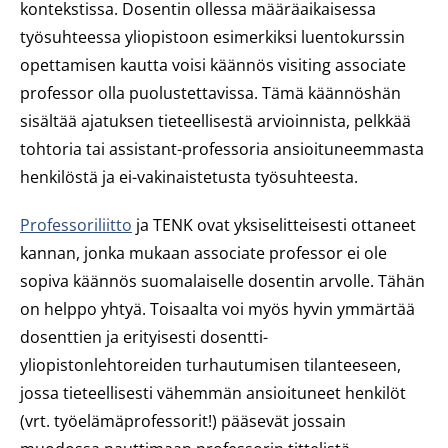
kontekstissa. Dosentin ollessa määräaikaisessa
työsuhteessa yliopistoon esimerkiksi luentokurssin
opettamisen kautta voisi käännös
visiting associate
professor
olla puolustettavissa. Tämä käännöshän
sisältää ajatuksen tieteellisestä arvioinnista, pelkkää
tohtoria tai assistant-professoria ansioituneemmasta
henkilöstä ja ei-vakinaistetusta työsuhteesta.
Professoriliitto
ja TENK ovat yksiselitteisesti ottaneet
kannan, jonka mukaan associate professor ei ole
sopiva käännös suomalaiselle dosentin arvolle. Tähän
on helppo yhtyä. Toisaalta voi myös hyvin ymmärtää
dosenttien ja erityisesti dosentti-
yliopistonlehtoreiden turhautumisen tilanteeseen,
jossa tieteellisesti vähemmän ansioituneet henkilöt
(vrt. työelämäprofessorit!) pääsevät jossain