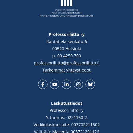
Professoriliitto ry
Rautatieläisenkatu 6
00520 Helsinki
p. 09 4250 700
professoriliitto@professoriliitto.fi
Tarkemmat yhteystiedot
Facebook
YouTube
LinkedIn
Instgram
Bluesky
Laskutustiedot
Professoriliitto ry
Y-tunnus: 0221160-2
Verkkolaskuosoite: 003702211602
Välittäjä: Maventa 003721291126