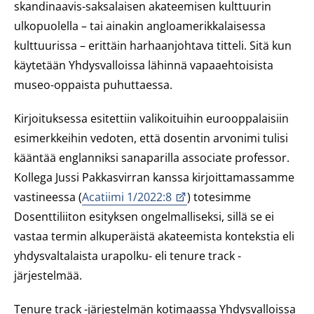
skandinaavis-saksalaisen akateemisen kulttuurin
ulkopuolella – tai ainakin angloamerikkalaisessa
kulttuurissa – erittäin harhaanjohtava titteli. Sitä kun
käytetään Yhdysvalloissa lähinnä vapaaehtoisista
museo-oppaista puhuttaessa.
Kirjoituksessa esitettiin valikoituihin eurooppalaisiin
esimerkkeihin vedoten, että dosentin arvonimi tulisi
kääntää englanniksi sanaparilla
associate professor
.
Kollega Jussi Pakkasvirran kanssa kirjoittamassamme
vastineessa (
Acatiimi 1/2022:8
) totesimme
Dosenttiliiton esityksen ongelmalliseksi, sillä se ei
vastaa termin alkuperäistä akateemista kontekstia eli
yhdysvaltalaista urapolku- eli tenure track -
järjestelmää.
Tenure track
-järjestelmän kotimaassa Yhdysvalloissa