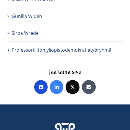
Gunilla Widén
Sirpa Wrede
Professoriliiton yliopistodemokratiatyöryhmä
Jaa tämä sivu
Jaa Facebookissa
Jaa LinkedInissä
Jaa X:ssä
Jaa sähköpostitse