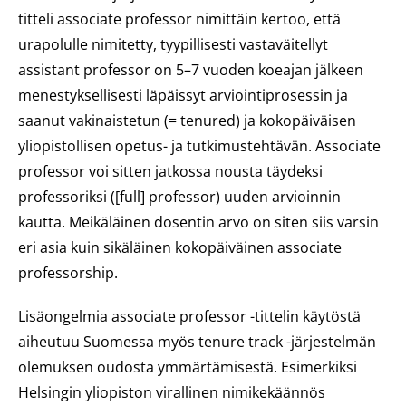
titteli
associate professor
nimittäin kertoo, että
urapolulle nimitetty, tyypillisesti vastaväitellyt
assistant professor
on 5–7 vuoden koeajan jälkeen
menestyksellisesti läpäissyt arviointiprosessin ja
saanut vakinaistetun (= tenured) ja kokopäiväisen
yliopistollisen opetus- ja tutkimustehtävän.
Associate
professor
voi sitten jatkossa nousta täydeksi
professoriksi (
[full] professor
) uuden arvioinnin
kautta. Meikäläinen dosentin arvo on siten siis varsin
eri asia kuin sikäläinen kokopäiväinen
associate
professorship
.
Lisäongelmia
associate professor
-tittelin käytöstä
aiheutuu Suomessa myös
tenure track
-järjestelmän
olemuksen oudosta ymmärtämisestä. Esimerkiksi
Helsingin yliopiston virallinen nimikekäännös