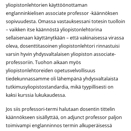
yliopistonlehtorien käyttöönottaman
englanninkielisen
associate professor
-käännöksen
sopivuudesta. Omassa vastauksessani totesin tuolloin
– vaikken itse käännöstä yliopistonlehtorina
sellaisenaan käyttänytkään – että vakinaisessa virassa
oleva, dosenttitasoinen yliopistonlehtori rinnastuisi
varsin hyvin yhdysvaltalaisen yliopiston associate-
professoriin. Tuohon aikaan myös
yliopistonlehtoreiden opetusvelvollisuus
tiedekunnassamme oli lähempänä yhdysvaltalaista
tutkimusyliopistostandardia, mikä tyypillisesti on
kaksi kurssia lukukaudessa.
Jos siis professori-termi halutaan dosentin tittelin
käännökseen sisällyttää, on
adjunct professor
paljon
toimivampi englanninnos termin alkuperäisessä