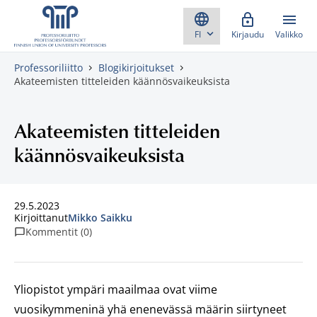
Skippaa sisältö
Kirjaudu
Valikko
Professoriliitto
Blogikirjoitukset
Akateemisten titteleiden käännösvaikeuksista
Akateemisten titteleiden
käännösvaikeuksista
29.5.2023
Kirjoittanut
Mikko Saikku
Kommentit (0)
Yliopistot ympäri maailmaa ovat viime
vuosikymmeninä yhä enenevässä määrin siirtyneet