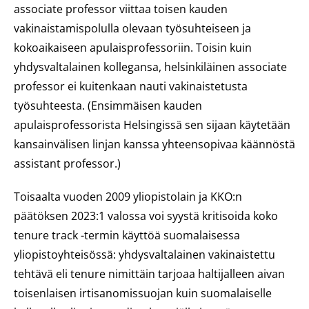
associate professor
viittaa toisen kauden
vakinaistamispolulla olevaan työsuhteiseen ja
kokoaikaiseen apulaisprofessoriin. Toisin kuin
yhdysvaltalainen kollegansa, helsinkiläinen associate
professor ei kuitenkaan nauti vakinaistetusta
työsuhteesta. (Ensimmäisen kauden
apulaisprofessorista Helsingissä sen sijaan käytetään
kansainvälisen linjan kanssa yhteensopivaa käännöstä
assistant professor
.)
Toisaalta vuoden 2009 yliopistolain ja KKO:n
päätöksen 2023:1 valossa voi syystä kritisoida koko
tenure track
-termin käyttöä suomalaisessa
yliopistoyhteisössä: yhdysvaltalainen vakinaistettu
tehtävä eli
tenure
nimittäin tarjoaa haltijalleen aivan
toisenlaisen irtisanomissuojan kuin suomalaiselle