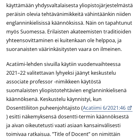
käyttämään yhdysvaltalaisesta yliopistojärjestelmästä
peräisin olevia tehtävänimikkeitä vähintäänkin niiden
englanninkielisissä käännöksissä. Näin on tapahtunut
myös Suomessa. Erilaisten akateemisten traditioiden
yhteensovittaminen ei kuitenkaan ole helppoa, ja
suoranaisten väärinkäsitysten vaara on ilmeinen.
Acatiimi-lehden sivuilla käytiin vuodenvaihteessa
2021–22 valitettavan lyhyeksi jäänyt keskustelu
associate professor
-nimikkeen käytöstä
suomalaisten yliopistotehtävien englanninkielisenä
käännöksenä. Keskustelu käynnistyi, kun
Dosenttiliiton puheenjohtajisto (
Acatiimi 6/2021:46
) esitti näkemyksensä dosentti-termin käännöksestä
ja aivan oikeutetusti vaati asiaan kansainvälisesti
toimivaa ratkaisua. ”Title of Docent” on nimittäin