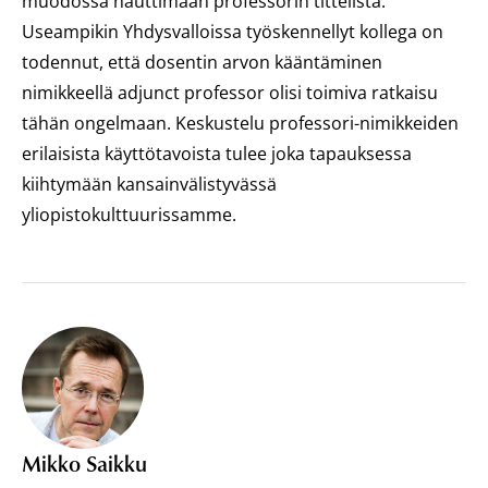
muodossa nauttimaan professorin tittelistä.
Useampikin Yhdysvalloissa työskennellyt kollega on
todennut, että dosentin arvon kääntäminen
nimikkeellä adjunct professor olisi toimiva ratkaisu
tähän ongelmaan. Keskustelu professori-nimikkeiden
erilaisista käyttötavoista tulee joka tapauksessa
kiihtymään kansainvälistyvässä
yliopistokulttuurissamme.
Mikko Saikku