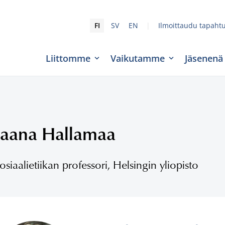
|
FI
SV
EN
Ilmoittaudu tapaht
Liittomme
Vaikutamme
Jäsenenä
Jaana Hallamaa
osiaalietiikan professori, Helsingin yliopisto