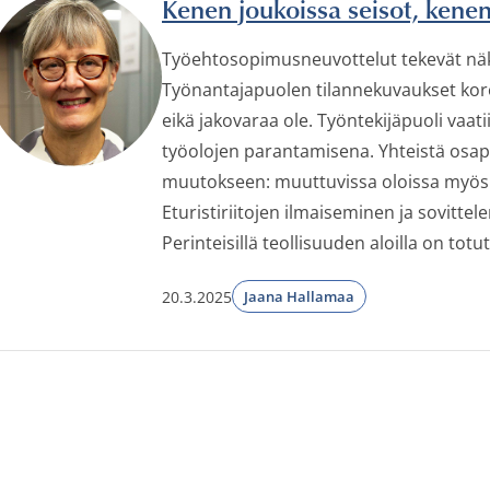
Kenen joukoissa seisot, kenen
Työehtosopimusneuvottelut tekevät näkyv
Työnantajapuolen tilannekuvaukset koro
eikä jakovaraa ole. Työntekijäpuoli vaa
työolojen parantamisena. Yhteistä osap
muutokseen: muuttuvissa oloissa myös 
Eturistiriitojen ilmaiseminen ja sovitte
Perinteisillä teollisuuden aloilla on totut
20.3.2025
Jaana Hallamaa