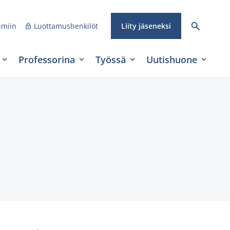
umiin
Luottamushenkilöt
Liity jäseneksi
Professorina
Työssä
Uutishuone