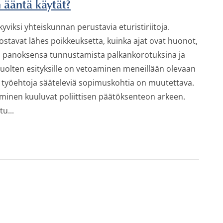
 ääntä käytät?
iksi yhteiskunnan perustavia eturistiriitoja.
stavat lähes poikkeuksetta, kuinka ajat ovat huonot,
tii panoksensa tunnustamista palkankorotuksina ja
uolten esityksille on vetoaminen meneillään olevaan
työehtoja sääteleviä sopimuskohtia on muutettava.
leminen kuuluvat poliittisen päätöksenteon arkeen.
tu...