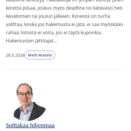
kiirettä piisaa, joskus myös deadline on kätevästi heti
kesälomien tai joulun jälkeen. Kiireistä on turha
valittaa, koska jos hakemusta ei jätä, ei saa myöskään
rahaa; lotosta ei voita, jos ei täytä kuponkia.
Hakemusten jättöajat...
28.5.2024
Matti Alatalo
Soittakaa hiljempaa