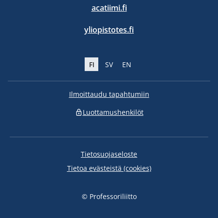
acatiimi.fi
yliopistotes.fi
FI
SV
EN
Ilmoittaudu tapahtumiin
Luottamushenkilöt
Tietosuojaseloste
Tietoa evästeistä (cookies)
© Professoriliitto