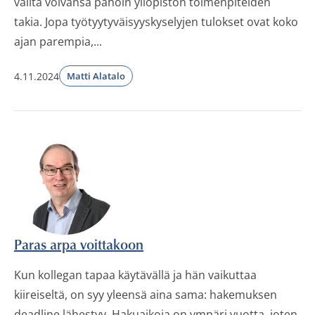
valita voivansa pahoin yliopiston toimenpiteiden
takia. Jopa työtyytyväisyyskyselyjen tulokset ovat koko
ajan parempia,...
4.11.2024
Matti Alatalo
Paras arpa voittakoon
Kun kollegan tapaa käytävällä ja hän vaikuttaa
kiireiseltä, on syy yleensä aina sama: hakemuksen
deadline lähestyy. Hakuaikoja on ympäri vuotta, joten