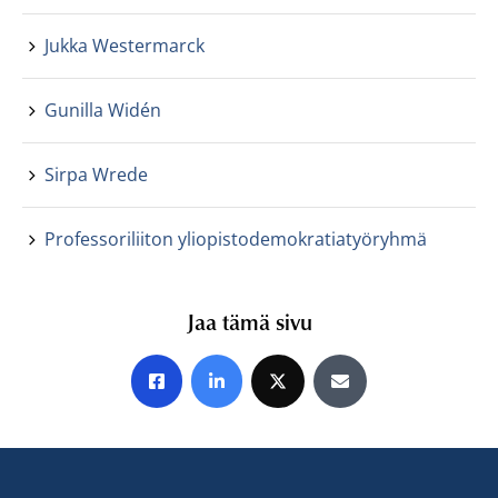
Jukka Westermarck
Gunilla Widén
Sirpa Wrede
Professoriliiton yliopistodemokratiatyöryhmä
Jaa tämä sivu
Jaa Facebookissa
Jaa LinkedInissä
Jaa X:ssä
Jaa sähköpostitse