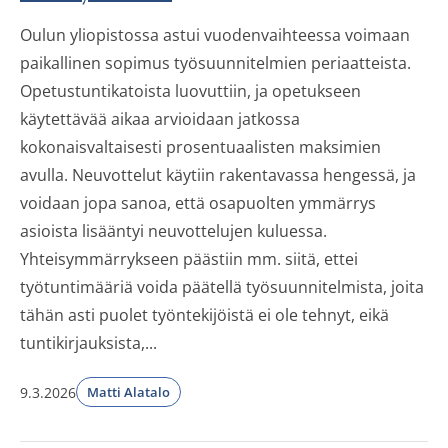
Oulun yliopistossa astui vuodenvaihteessa voimaan
paikallinen sopimus työsuunnitelmien periaatteista.
Opetustuntikatoista luovuttiin, ja opetukseen
käytettävää aikaa arvioidaan jatkossa
kokonaisvaltaisesti prosentuaalisten maksimien
avulla. Neuvottelut käytiin rakentavassa hengessä, ja
voidaan jopa sanoa, että osapuolten ymmärrys
asioista lisääntyi neuvottelujen kuluessa.
Yhteisymmärrykseen päästiin mm. siitä, ettei
työtuntimääriä voida päätellä työsuunnitelmista, joita
tähän asti puolet työntekijöistä ei ole tehnyt, eikä
tuntikirjauksista,...
9.3.2026
Matti Alatalo