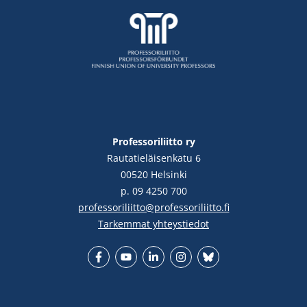
Professoriliitto ry
Rautatieläisenkatu 6
00520 Helsinki
p. 09 4250 700
professoriliitto@professoriliitto.fi
Tarkemmat yhteystiedot
Facebook
YouTube
LinkedIn
Instgram
Bluesky