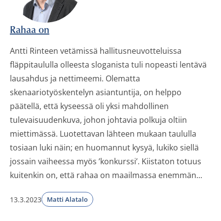
Rahaa on
Antti Rinteen vetämissä hallitusneuvotteluissa
fläppitaululla olleesta sloganista tuli nopeasti lentävä
lausahdus ja nettimeemi. Olematta
skenaariotyöskentelyn asiantuntija, on helppo
päätellä, että kyseessä oli yksi mahdollinen
tulevaisuudenkuva, johon johtavia polkuja oltiin
miettimässä. Luotettavan lähteen mukaan taululla
tosiaan luki näin; en huomannut kysyä, lukiko siellä
jossain vaiheessa myös ’konkurssi’. Kiistaton totuus
kuitenkin on, että rahaa on maailmassa enemmän...
13.3.2023
Matti Alatalo