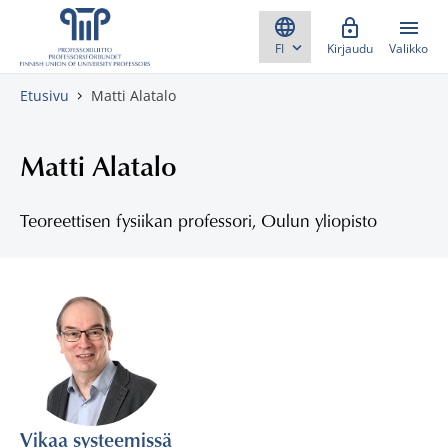
Skippaa sisältö
Kirjaudu
Valikko
Etusivu
Matti Alatalo
Matti Alatalo
Teoreettisen fysiikan professori, Oulun yliopisto
Vikaa systeemissä