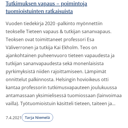
Tutkimuksen vapaus – poimintoja
tuomioistuinten ratkaisuista
Vuoden tiedekirja 2020 -palkinto myönnettiin
teokselle Tieteen vapaus & tutkijan sananvapaus.
Teoksen ovat toimittaneet professori Esa
Väliverronen ja tutkija Kai Ekholm. Teos on
ajankohtainen puheenvuoro tieteen vapaudesta ja
tutkijan sananvapaudesta sekä monenlaisista
pyrkimyksistä niiden rajoittamiseen. Lämpimät
onnittelut palkinnosta. Helsingin hovioikeus otti
kantaa professorin tutkimusvapauteen joulukuussa
antamassaan yksimielisessä tuomiossaan (lainvoimaa
vailla). Työtuomioistuin käsitteli tieteen, taiteen ja...
7.4.2021
Tarja Niemelä