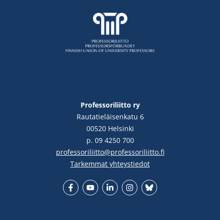
Professoriliitto ry
Rautatieläisenkatu 6
00520 Helsinki
p. 09 4250 700
professoriliitto@professoriliitto.fi
Tarkemmat yhteystiedot
Facebook
YouTube
LinkedIn
Instgram
Bluesky