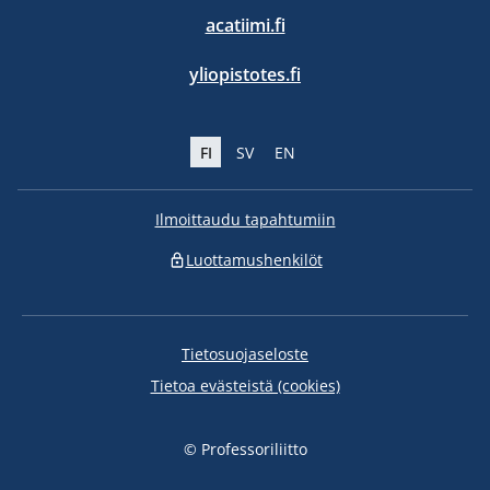
acatiimi.fi
yliopistotes.fi
FI
SV
EN
Ilmoittaudu tapahtumiin
Luottamushenkilöt
Tietosuojaseloste
Tietoa evästeistä (cookies)
© Professoriliitto