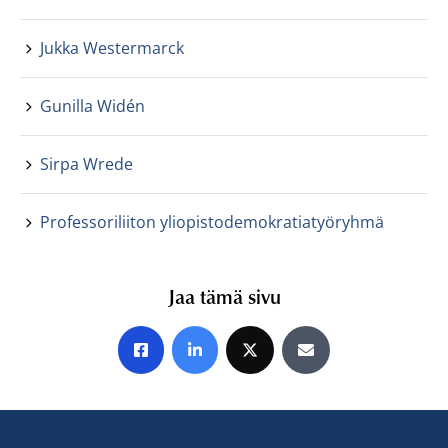
Jukka Westermarck
Gunilla Widén
Sirpa Wrede
Professoriliiton yliopistodemokratiatyöryhmä
Jaa tämä sivu
Jaa Facebookissa
Jaa LinkedInissä
Jaa X:ssä
Jaa sähköpostitse