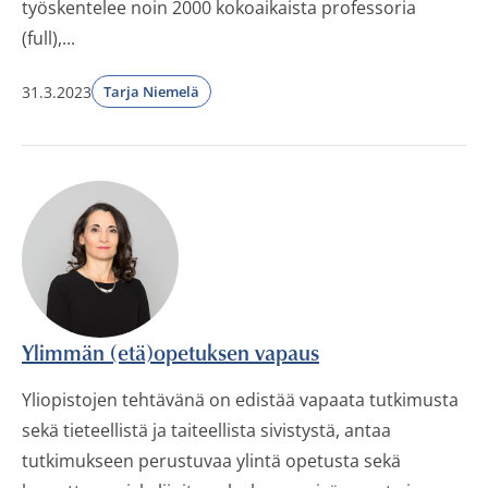
työskentelee noin 2000 kokoaikaista professoria
(full),...
31.3.2023
Tarja Niemelä
Ylimmän (etä)opetuksen vapaus
Yliopistojen tehtävänä on edistää vapaata tutkimusta
sekä tieteellistä ja taiteellista sivistystä, antaa
tutkimukseen perustuvaa ylintä opetusta sekä