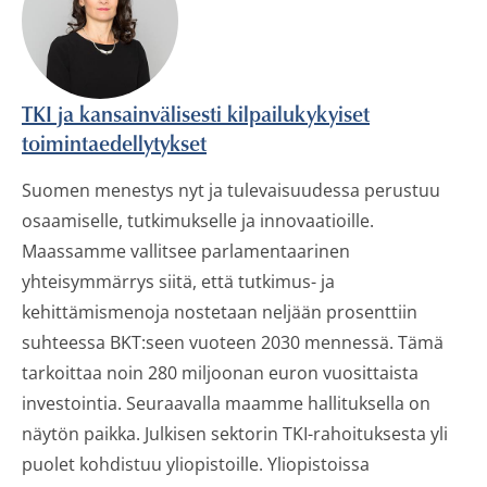
TKI ja kansainvälisesti kilpailukykyiset
toimintaedellytykset
Suomen menestys nyt ja tulevaisuudessa perustuu
osaamiselle, tutkimukselle ja innovaatioille.
Maassamme vallitsee parlamentaarinen
yhteisymmärrys siitä, että tutkimus- ja
kehittämismenoja nostetaan neljään prosenttiin
suhteessa BKT:seen vuoteen 2030 mennessä. Tämä
tarkoittaa noin 280 miljoonan euron vuosittaista
investointia. Seuraavalla maamme hallituksella on
näytön paikka. Julkisen sektorin TKI-rahoituksesta yli
puolet kohdistuu yliopistoille. Yliopistoissa