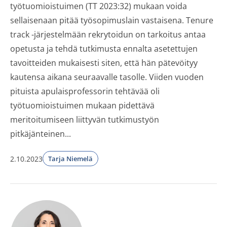
työtuomioistuimen (TT 2023:32) mukaan voida
sellaisenaan pitää työsopimuslain vastaisena. Tenure
track -järjestelmään rekrytoidun on tarkoitus antaa
opetusta ja tehdä tutkimusta ennalta asetettujen
tavoitteiden mukaisesti siten, että hän pätevöityy
kautensa aikana seuraavalle tasolle. Viiden vuoden
pituista apulaisprofessorin tehtävää oli
työtuomioistuimen mukaan pidettävä
meritoitumiseen liittyvän tutkimustyön
pitkäjänteinen...
2.10.2023
Tarja Niemelä