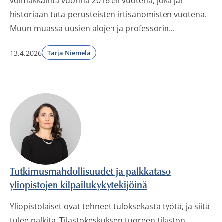
voimakkainta vuonna 2016 eli vuotena, joka jäi
historiaan tuta-perusteisten irtisanomisten vuotena.
Muun muassa uusien alojen ja professorin...
13.4.2026
Tarja Niemelä
Tutkimusmahdollisuudet ja palkkataso
yliopistojen kilpailukykytekijöinä
Yliopistolaiset ovat tehneet tuloksekasta työtä, ja siitä
tulee palkita. Tilastokeskuksen tuoreen tilaston