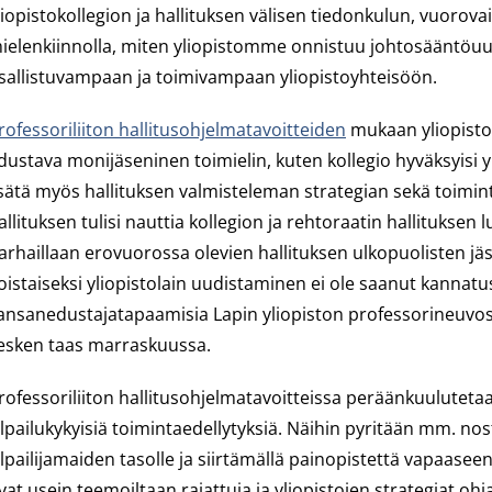
liopistokollegion ja hallituksen välisen tiedonkulun, vuorov
ielenkiinnolla, miten yliopistomme onnistuu johtosääntöu
sallistuvampaan ja toimivampaan yliopistoyhteisöön.
rofessoriliiton hallitusohjelmatavoitteiden
mukaan yliopistola
dustava monijäseninen toimielin, kuten kollegio hyväksyisi yl
isätä myös hallituksen valmisteleman strategian sekä toimi
allituksen tulisi nauttia kollegion ja rehtoraatin hallituksen
arhaillaan erovuorossa olevien hallituksen ulkopuolisten jäse
oistaiseksi yliopistolain uudistaminen ei ole saanut kanna
ansanedustajatapaamisia Lapin yliopiston professorineuvosto
esken taas marraskuussa.
rofessoriliiton hallitusohjelmatavoitteissa peräänkuulutetaan 
ilpailukykyisiä toimintaedellytyksiä. Näihin pyritään mm. no
ilpailijamaiden tasolle ja siirtämällä painopistettä vapaa
vat usein teemoiltaan rajattuja ja yliopistojen strategiat ohja