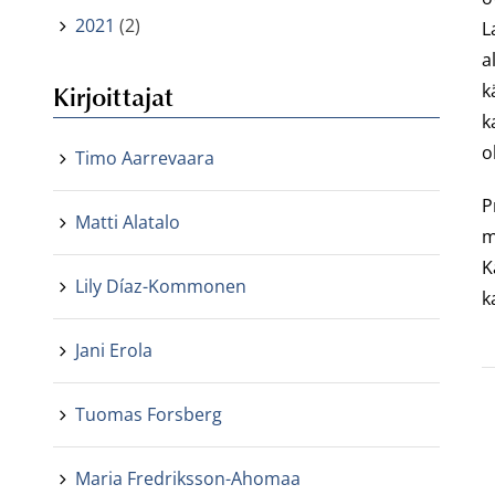
2021
(2)
L
a
Kirjoittajat
k
k
o
Timo Aarrevaara
P
Matti Alatalo
m
K
Lily Díaz-Kommonen
k
Jani Erola
Tuomas Forsberg
Maria Fredriksson-Ahomaa