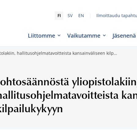
|
FI
SV
EN
Ilmoittaudu tapaht
Liittomme
Vaikutamme
Jäsenenä
olakiin, hallitusohjelmatavoitteista kansainväliseen kilp…
Johtosäännöstä yliopistolakiin
hallitusohjelmatavoitteista ka
kilpailukykyyn