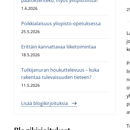
päätöksenteko, myös yliopistoissa?
1.6.2026
2
Poikkialaisuus yliopisto-opetuksessa
25.5.2026
L
j
Erittäin kannattavaa liiketoimintaa
k
18.5.2026
P
Tutkijanuran houkuttelevuus – kuka
l
rakentaa tulevaisuuden tieteen?
n
11.5.2026
o
y
Lisää blogikirjoituksia
p
a
T