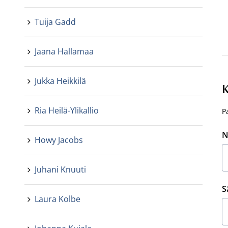
Tuija Gadd
Jaana Hallamaa
Jukka Heikkilä
K
Ria Heilä-Ylikallio
P
N
Howy Jacobs
Juhani Knuuti
S
Laura Kolbe