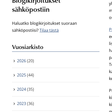
Blogikirjoitukset
y
sähköpostiin
m
o
Haluatko blogikirjoitukset suoraan
P
sähköpostiisi?
Tilaa tästä
e
l
Vuosiarkisto
h
p
2026
(20)
T
k
2025
(44)
k
2024
(35)
P
k
2023
(36)
k
o