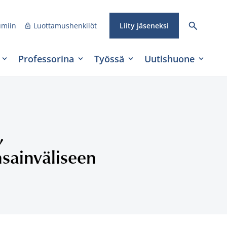
umiin
Luottamushenkilöt
Liity jäseneksi
Professorina
Työssä
Uutishuone
,
nsainväliseen