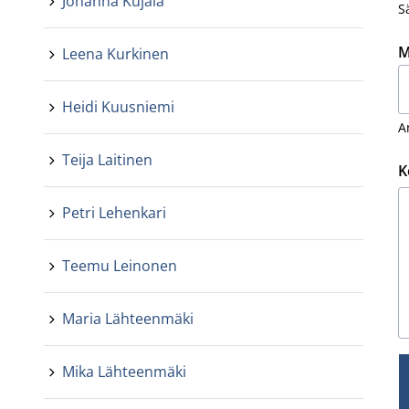
Johanna Kujala
S
M
Leena Kurkinen
Heidi Kuusniemi
A
Teija Laitinen
K
Petri Lehenkari
Teemu Leinonen
Maria Lähteenmäki
Mika Lähteenmäki