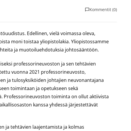
Kommentit (0)
töuudistus. Edellinen, vielä voimassa oleva,
joista moni toistaa yliopistolakia. Yliopistossamme
skohteita ja muotoiluehdotuksia johtosääntöön.
iseksi professorineuvoston ja sen tehtävien
stettu vuonna 2021 professorineuvosto,
nien ja tulosyksiköiden johtajien neuvonantajana
liseen toimintaan ja opetukseen sekä
. Professorineuvoston toiminta on ollut aktiivista
aikallisosaston kanssa yhdessä järjestettävät
 ja tehtävien laajentamista ja kolmas