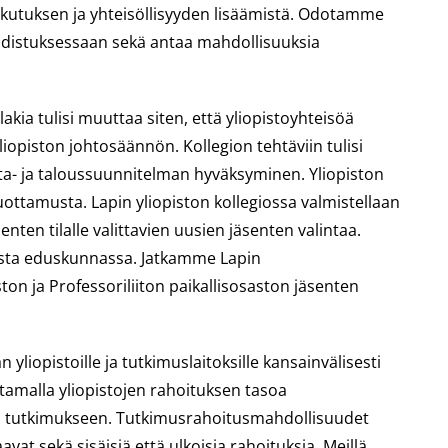
aikutuksen ja yhteisöllisyyden lisäämistä. Odotamme
udistuksessaan sekä antaa mahdollisuuksia
kia tulisi muuttaa siten, että yliopistoyhteisöä
iopiston johtosäännön. Kollegion tehtäviin tulisi
nta- ja taloussuunnitelman hyväksyminen. Yliopiston
 luottamusta. Lapin yliopiston kollegiossa valmistellaan
nten tilalle valittavien uusien jäsenten valintaa.
tusta eduskunnassa. Jatkamme Lapin
n ja Professoriliiton paikallisosaston jäsenten
yliopistoille ja tutkimuslaitoksille kansainvälisesti
stamalla yliopistojen rahoituksen tasoa
seen tutkimukseen. Tutkimusrahoitusmahdollisuudet
avat sekä sisäisiä että ulkoisia rahoituksia. Meillä