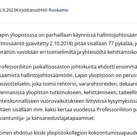
5.9.2023
Kirjoittanut
Heli Ruokamo
apin yliopistossa on parhaillaan käynnissä hallintojohtosään
ohtosääntö (päivitetty 2.10.2018) pitää sisällään 77 pykälää, 
erättiin vastikään eri toimielimiltä ja yhteisöiltä kehittämi
rofessoriliiton paikallisosaston johtokunta ehdotti ensimmä
isäämistä hallintojohtosääntöön. Lapin yliopistoon on peru
euvotteluelin, joka toimii rehtorin, vararehtoreiden, dekaa
lennaisissa yliopiston tutkimukseen, kehittämiseen, taiteel
hteiskunnalliseen vuorovaikutukseen liittyvissä kysymyksissä
itäen sisällään mm. kaksi kertaa vuodessa Professoriliiton p
siantuntija- ja kansanedustajatapaamiset.
oinen ehdotus koski yliopistokollegion kokoontumisvapauden