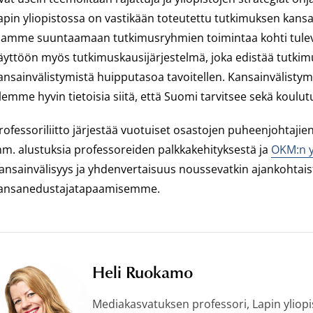
apin yliopistossa on vastikään toteutettu tutkimuksen kansai
lamme suuntaamaan tutkimusryhmien toimintaa kohti tulev
äyttöön myös tutkimuskausijärjestelmä, joka edistää tutkim
ansainvälistymistä huipputasoa tavoitellen. Kansainvälistymi
lemme hyvin tietoisia siitä, että Suomi tarvitsee sekä koul
rofessoriliitto järjestää vuotuiset osastojen puheenjohtaji
m. alustuksia professoreiden palkkakehityksestä ja
OKM:n yl
ansainvälisyys ja yhdenvertaisuus noussevatkin ajankohta
ansanedustajatapaamisemme.
Heli Ruokamo
Mediakasvatuksen professori, Lapin yliopi