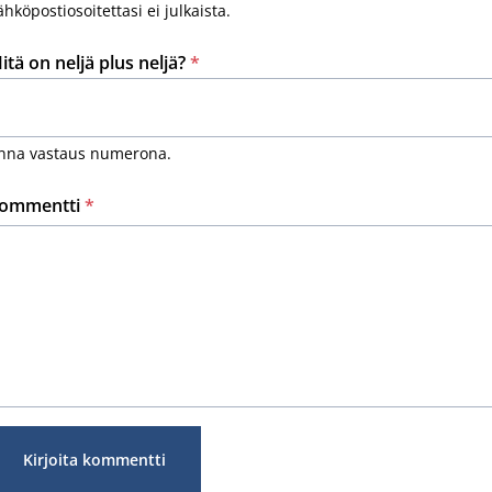
ähköpostiosoitettasi ei julkaista.
itä on neljä plus neljä?
*
nna vastaus numerona.
ommentti
*