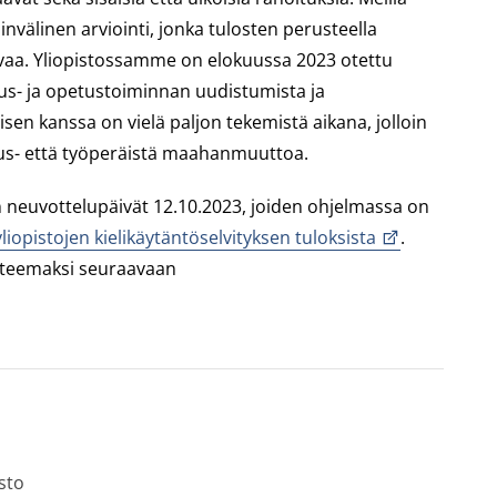
nvälinen arviointi, jonka tulosten perusteella
aa. Yliopistossamme on elokuussa 2023 otettu
us- ja opetustoiminnan uudistumista ja
sen kanssa on vielä paljon tekemistä aikana, jolloin
utus- että työperäistä maahanmuuttoa.
en neuvottelupäivät 12.10.2023, joiden ohjelmassa on
iopistojen kielikäytäntöselvityksen tuloksista
.
isteemaksi seuraavaan
sto