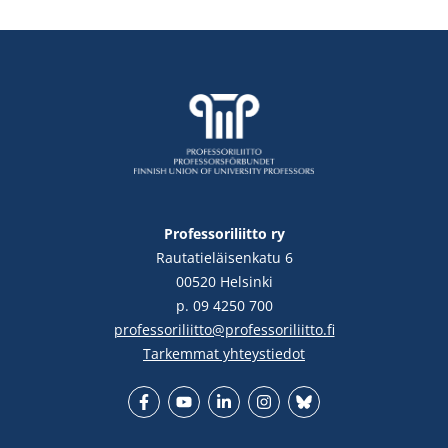
Professoriliitto ry
Rautatieläisenkatu 6
00520 Helsinki
p. 09 4250 700
professoriliitto@professoriliitto.fi
Tarkemmat yhteystiedot
Facebook
YouTube
LinkedIn
Instgram
Bluesky