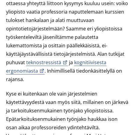
ottaessa yhteyttä liittoon kysymys kuuluu usein: voiko
yliopisto vaatia professoria naputtelemaan kurssien
tulokset hankalaan ja alati muuttuvaan
opintotietojärjestelmään? Saamme eri yliopistoissa
työskenteleviltä jäseniltämme palautetta
lukemattomista ja osittain päällekkäisistä, ei-
käyttäjäystävällisistä tietojärjestelmistä. Alan tutkijat
puhuvat
teknostressistä
ja
kognitiivisesta
ergonomiasta
. Inhimillisellä tiedonkäsittelyllä on
rajansa.
Kyse ei kuitenkaan ole vain järjestelmien
käytettävyydestä vaan myös siitä, millainen on järkevä
ja tarkoituksenmukainen työnjako yliopistoissa.
Epätarkoituksenmukainen työnjako haukkaa ison
osan aikaa professoreiden ydintehtäviltä.