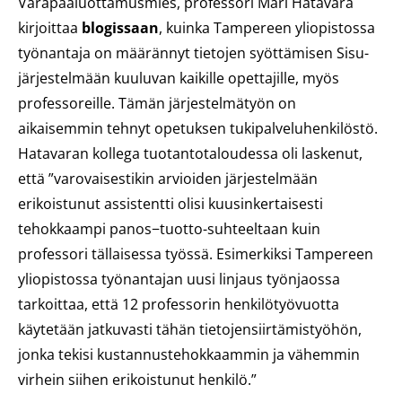
Varapääluottamusmies, professori Mari Hatavara
kirjoittaa
blogissaan
, kuinka Tampereen yliopistossa
työnantaja on määrännyt tietojen syöttämisen Sisu-
järjestelmään kuuluvan kaikille opettajille, myös
professoreille. Tämän järjestelmätyön on
aikaisemmin tehnyt opetuksen tukipalveluhenkilöstö.
Hatavaran kollega tuotantotaloudessa oli laskenut,
että ”varovaisestikin arvioiden järjestelmään
erikoistunut assistentti olisi kuusinkertaisesti
tehokkaampi panos−tuotto-suhteeltaan kuin
professori tällaisessa työssä. Esimerkiksi Tampereen
yliopistossa työnantajan uusi linjaus työnjaossa
tarkoittaa, että 12 professorin henkilötyövuotta
käytetään jatkuvasti tähän tietojensiirtämistyöhön,
jonka tekisi kustannustehokkaammin ja vähemmin
virhein siihen erikoistunut henkilö.”