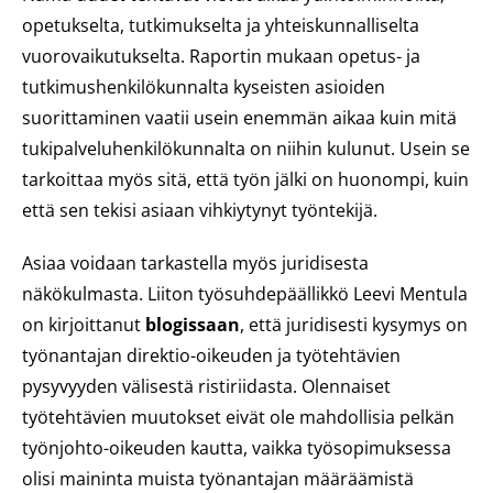
opetukselta, tutkimukselta ja yhteiskunnalliselta
vuorovaikutukselta. Raportin mukaan opetus- ja
tutkimushenkilökunnalta kyseisten asioiden
suorittaminen vaatii usein enemmän aikaa kuin mitä
tukipalveluhenkilökunnalta on niihin kulunut. Usein se
tarkoittaa myös sitä, että työn jälki on huonompi, kuin
että sen tekisi asiaan vihkiytynyt työntekijä.
Asiaa voidaan tarkastella myös juridisesta
näkökulmasta. Liiton työsuhdepäällikkö Leevi Mentula
on kirjoittanut
blogissaan
, että juridisesti kysymys on
työnantajan direktio-oikeuden ja työtehtävien
pysyvyyden välisestä ristiriidasta. Olennaiset
työtehtävien muutokset eivät ole mahdollisia pelkän
työnjohto-oikeuden kautta, vaikka työsopimuksessa
olisi maininta muista työnantajan määräämistä