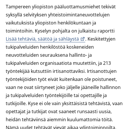
Tampereen yliopiston pääluottamusmiehet tekivät
syksyllä selvityksen yhteistoimintaneuvottelujen
vaikutuksista yliopiston henkilökuntaan ja
toimintoihin. Kyselyn pohjalta on julkaistu raportti
Lisää tehtäviä, säätöä ja sähläystä
. Keskitettyjen
tukipalveluiden henkilöstöä koskeneiden
neuvotteluiden seurauksena hallinto- ja
tukipalveluiden organisaatiota muutettiin, ja 213
työntekijää kutsuttiin irtisanottaviksi. Irtisanottujen
työntekijöiden työt eivät kuitenkaan ole poistuneet,
vaan ne ovat siirtyneet joko jäljelle jääneille hallinnon
ja tukipalveluiden työntekijöille tai opettajille ja
tutkijoille. Kyse ei ole vain yksittäisistä tehtävistä, vaan
opettajat ja tutkijat ovat saaneet runsaasti uusia,
heidän tehtäviinsä aiemmin kuulumattomia töitä.
Nämä uudet tehtävät vievät aikaa ydintoiminnoilta,