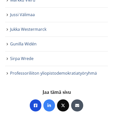
Markku Vieru
Jussi Välimaa
Jukka Westermarck
Gunilla Widén
Sirpa Wrede
Professoriliiton yliopistodemokratiatyöryhmä
Jaa tämä sivu
Jaa Facebookissa
Jaa LinkedInissä
Jaa X:ssä
Jaa sähköpostitse