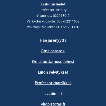
Laskutustiedot
Professoriliitto ry
Y-tunnus: 0221160-2
Verkkolaskuosoite: 003702211602
Välittäjä: Maventa 003721291126
Hae jäsenyyttä
Oma osastosi
Oma luottamusmiehesi
Liiton selvitykset
Professorimatrikkeli
acatiimi.fi
yliopistotes.fi