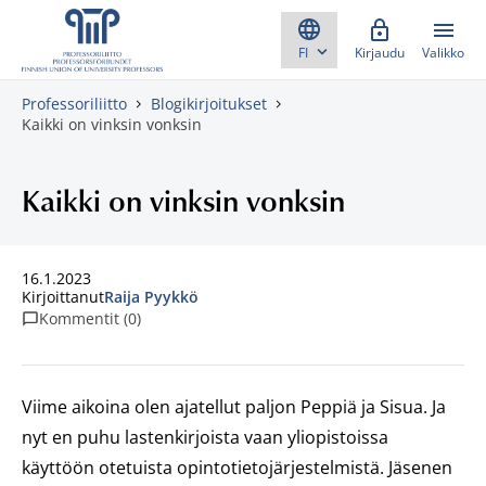
Skippaa sisältö
Kirjaudu
Valikko
Professoriliitto
Blogikirjoitukset
Kaikki on vinksin vonksin
Kaikki on vinksin vonksin
16.1.2023
Kirjoittanut
Raija Pyykkö
Kommentit (0)
Viime aikoina olen ajatellut paljon Peppiä ja Sisua. Ja
nyt en puhu lastenkirjoista vaan yliopistoissa
käyttöön otetuista opintotietojärjestelmistä. Jäsenen