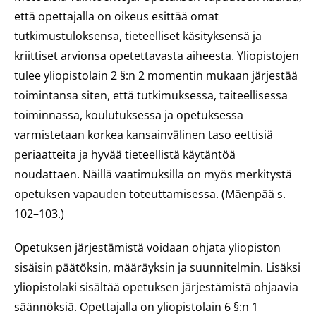
että opettajalla on oikeus esittää omat
tutkimustuloksensa, tieteelliset käsityksensä ja
kriittiset arvionsa opetettavasta aiheesta. Yliopistojen
tulee yliopistolain 2 §:n 2 momentin mukaan järjestää
toimintansa siten, että tutkimuksessa, taiteellisessa
toiminnassa, koulutuksessa ja opetuksessa
varmistetaan korkea kansainvälinen taso eettisiä
periaatteita ja hyvää tieteellistä käytäntöä
noudattaen. Näillä vaatimuksilla on myös merkitystä
opetuksen vapauden toteuttamisessa. (Mäenpää s.
102–103.)
Opetuksen järjestämistä voidaan ohjata yliopiston
sisäisin päätöksin, määräyksin ja suunnitelmin. Lisäksi
yliopistolaki sisältää opetuksen järjestämistä ohjaavia
säännöksiä. Opettajalla on yliopistolain 6 §:n 1