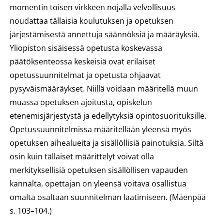
momentin toisen virkkeen nojalla velvollisuus
noudattaa tällaisia koulutuksen ja opetuksen
järjestämisestä annettuja säännöksiä ja määräyksiä.
Yliopiston sisäisessä opetusta koskevassa
päätöksenteossa keskeisiä ovat erilaiset
opetussuunnitelmat ja opetusta ohjaavat
pysyväismääräykset. Niillä voidaan määritellä muun
muassa opetuksen ajoitusta, opiskelun
etenemisjärjestystä ja edellytyksiä opintosuorituksille.
Opetussuunnitelmissa määritellään yleensä myös
opetuksen aihealueita ja sisällöllisiä painotuksia. Siltä
osin kuin tällaiset määrittelyt voivat olla
merkityksellisiä opetuksen sisällöllisen vapauden
kannalta, opettajan on yleensä voitava osallistua
omalta osaltaan suunnitelman laatimiseen. (Mäenpää
s. 103–104.)