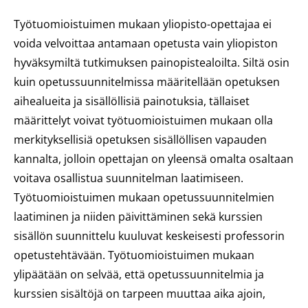
Työtuomioistuimen mukaan yliopisto-opettajaa ei
voida velvoittaa antamaan opetusta vain yliopiston
hyväksymiltä tutkimuksen painopistealoilta. Siltä osin
kuin opetussuunnitelmissa määritellään opetuksen
aihealueita ja sisällöllisiä painotuksia, tällaiset
määrittelyt voivat työtuomioistuimen mukaan olla
merkityksellisiä opetuksen sisällöllisen vapauden
kannalta, jolloin opettajan on yleensä omalta osaltaan
voitava osallistua suunnitelman laatimiseen.
Työtuomioistuimen mukaan opetussuunnitelmien
laatiminen ja niiden päivittäminen sekä kurssien
sisällön suunnittelu kuuluvat keskeisesti professorin
opetustehtävään. Työtuomioistuimen mukaan
ylipäätään on selvää, että opetussuunnitelmia ja
kurssien sisältöjä on tarpeen muuttaa aika ajoin,