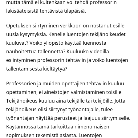
mutta tämä ei kuitenkaan voi tehdä professorin
lakisääteisistä tehtävistä tilapäisiä.
Opetuksen siirtyminen verkkoon on nostanut esille
uusia kysymyksiä. Kenelle luentojen tekijänoikeudet
kuuluvat? Voiko yliopisto käyttää luennosta
nauhoitettua tallennetta? Kuuluuko videoilla
esiintyminen professorin tehtäviin ja voiko luentojen
tallentamisesta kieltäytyä?
Professorien ja muiden opettajien tehtäviin kuuluu
opettaminen, ei aineistojen valmistaminen toisille.
Tekijänoikeus kuuluu aina tekijälle tai tekijöille. Jotta
tekijänoikeus olisi siirtynyt työnantajalle, tulee
työnantajan näyttää perusteet ja laajuus siirtymiselle.
Käytännössä tämä tarkoittaa nimenomaisen
sopimuksen tekemistä asiasta. Luentojen