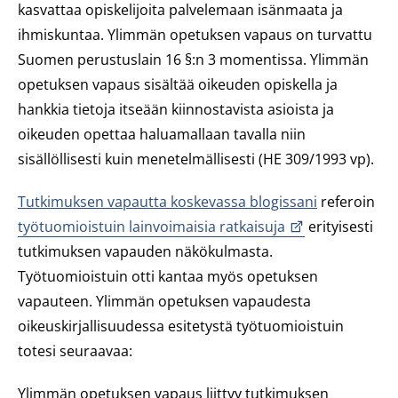
kasvattaa opiskelijoita palvelemaan isänmaata ja
ihmiskuntaa. Ylimmän opetuksen vapaus on turvattu
Suomen perustuslain 16 §:n 3 momentissa. Ylimmän
opetuksen vapaus sisältää oikeuden opiskella ja
hankkia tietoja itseään kiinnostavista asioista ja
oikeuden opettaa haluamallaan tavalla niin
sisällöllisesti kuin menetelmällisesti (HE 309/1993 vp).
Tutkimuksen vapautta koskevassa blogissani
referoin
työtuomioistuin lainvoimaisia ratkaisuja
erityisesti
tutkimuksen vapauden näkökulmasta.
Työtuomioistuin otti kantaa myös opetuksen
vapauteen. Ylimmän opetuksen vapaudesta
oikeuskirjallisuudessa esitetystä työtuomioistuin
totesi seuraavaa:
Ylimmän opetuksen vapaus liittyy tutkimuksen