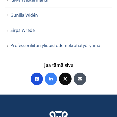
Jukka Westermarck
Gunilla Widén
Sirpa Wrede
Professoriliiton yliopistodemokratiatyöryhmä
Jaa tämä sivu
Jaa Facebookissa
Jaa LinkedInissä
Jaa X:ssä
Jaa sähköpostitse