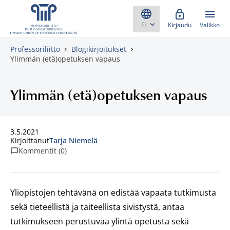
Skippaa sisältö
Kirjaudu
Valikko
Professoriliitto
Blogikirjoitukset
Ylimmän (etä)opetuksen vapaus
Ylimmän (etä)opetuksen vapaus
3.5.2021
Kirjoittanut
Tarja Niemelä
Kommentit (0)
Yliopistojen tehtävänä on edistää vapaata tutkimusta
sekä tieteellistä ja taiteellista sivistystä, antaa
tutkimukseen perustuvaa ylintä opetusta sekä