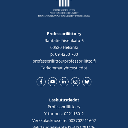
Professoriliitto ry
Rautatieläisenkatu 6
00520 Helsinki
p. 09 4250 700
professoriliitto@professoriliitto.fi
Tarkemmat yhteystiedot
Facebook
YouTube
LinkedIn
Instgram
Bluesky
Laskutustiedot
Professoriliitto ry
Y-tunnus: 0221160-2
Verkkolaskuosoite: 003702211602
Välittäjä: Maventa 003721291126