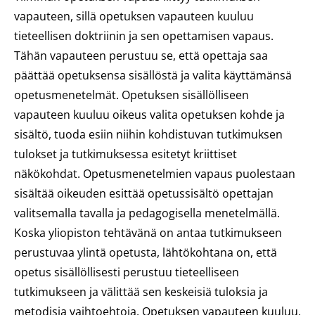
vapauteen, sillä opetuksen vapauteen kuuluu
tieteellisen doktriinin ja sen opettamisen vapaus.
Tähän vapauteen perustuu se, että opettaja saa
päättää opetuksensa sisällöstä ja valita käyttämänsä
opetusmenetelmät. Opetuksen sisällölliseen
vapauteen kuuluu oikeus valita opetuksen kohde ja
sisältö, tuoda esiin niihin kohdistuvan tutkimuksen
tulokset ja tutkimuksessa esitetyt kriittiset
näkökohdat. Opetusmenetelmien vapaus puolestaan
sisältää oikeuden esittää opetussisältö opettajan
valitsemalla tavalla ja pedagogisella menetelmällä.
Koska yliopiston tehtävänä on antaa tutkimukseen
perustuvaa ylintä opetusta, lähtökohtana on, että
opetus sisällöllisesti perustuu tieteelliseen
tutkimukseen ja välittää sen keskeisiä tuloksia ja
metodisia vaihtoehtoja. Opetuksen vapauteen kuuluu,