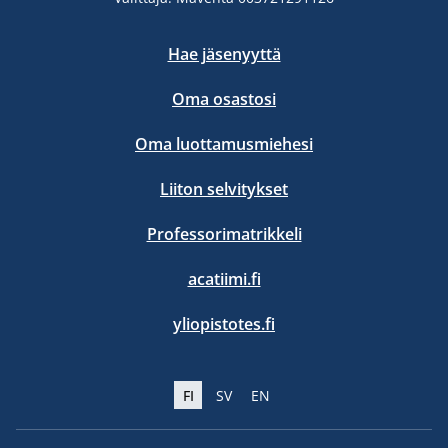
Hae jäsenyyttä
Oma osastosi
Oma luottamusmiehesi
Liiton selvitykset
Professorimatrikkeli
acatiimi.fi
yliopistotes.fi
FI
SV
EN