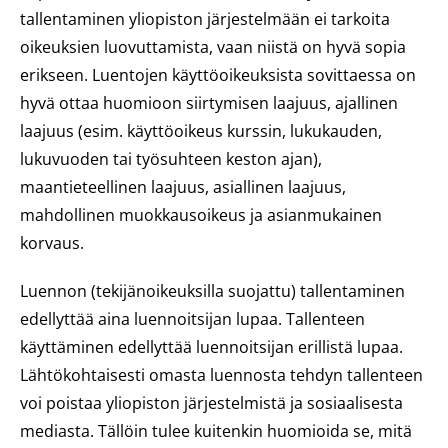
tallentaminen yliopiston järjestelmään ei tarkoita
oikeuksien luovuttamista, vaan niistä on hyvä sopia
erikseen. Luentojen käyttöoikeuksista sovittaessa on
hyvä ottaa huomioon siirtymisen laajuus, ajallinen
laajuus (esim. käyttöoikeus kurssin, lukukauden,
lukuvuoden tai työsuhteen keston ajan),
maantieteellinen laajuus, asiallinen laajuus,
mahdollinen muokkausoikeus ja asianmukainen
korvaus.
Luennon (tekijänoikeuksilla suojattu) tallentaminen
edellyttää aina luennoitsijan lupaa. Tallenteen
käyttäminen edellyttää luennoitsijan erillistä lupaa.
Lähtökohtaisesti omasta luennosta tehdyn tallenteen
voi poistaa yliopiston järjestelmistä ja sosiaalisesta
mediasta. Tällöin tulee kuitenkin huomioida se, mitä