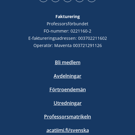
Facebook
YouTube
LinkedIn
Instagram
Bluesky
Fakturering
Professorsförbundet
FO-nummer: 0221160-2
E-faktureringsadressen: 003702211602
Operatör: Maventa 003721291126
Bli medlem
Avdelningar
Förtroendemän
Utredningar
Professorsmatrikeln
acatiimi.fi/svenska