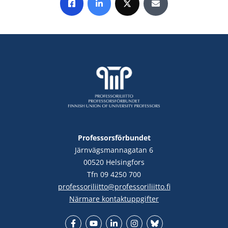
Share on Facebook
Share on LinkedIn
Share on X
Share by E-mail
Professorsförbundet
Järnvägsmannagatan 6
00520 Helsingfors
Tfn 09 4250 700
professoriliitto@professoriliitto.fi
Närmare kontaktuppgifter