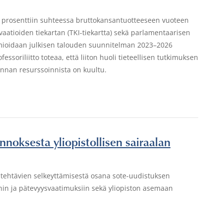
 prosenttiin suhteessa bruttokansantuotteeseen vuoteen
atioiden tiekartan (TKI-tiekartta) sekä parlamentaarisen
mioidaan julkisen talouden suunnitelman 2023–2026
soriliitto toteaa, että liiton huoli tieteellisen tutkimuksen
nnan resurssoinnista on kuultu.
onnoksesta yliopistollisen sairaalan
n tehtävien selkeyttämisestä osana sote-uudistuksen
ihin ja pätevyysvaatimuksiin sekä yliopiston asemaan