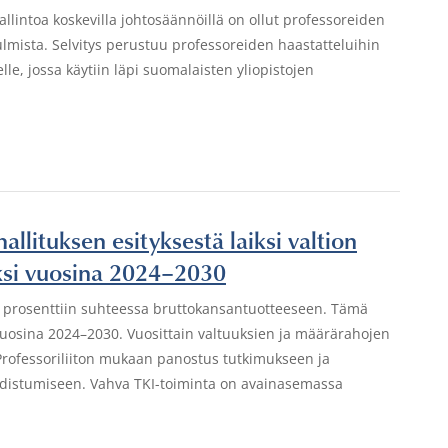
hallintoa koskevilla johtosäännöillä on ollut professoreiden
lmista. Selvitys perustuu professoreiden haastatteluihin
elle, jossa käytiin läpi suomalaisten yliopistojen
allituksen esityksestä laiksi valtion
eksi vuosina 2024–2030
 prosenttiin suhteessa bruttokansantuotteeseen. Tämä
a vuosina 2024–2030. Vuosittain valtuuksien ja määrärahojen
 Professoriliiton mukaan panostus tutkimukseen ja
udistumiseen. Vahva TKI-toiminta on avainasemassa