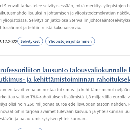
ari Stenvall tarkastelee selvityksessään, mikä merkitys yliopistojen 
aikutusmahdollisuuksiin johtamisen ja yliopistodemokratian näköku
ri yliopistoissa. Selvitys on jatko-osa Stenvallin johtosääntöselvityks
ohtosäännöt ja tehtiin niistä kokonaisarvio.
2.12.2022
Selvitykset
Yliopistojen johtaminen
rofessoriliiton lausunto talousvaliokunnalle h
utkimus- ja kehittämistoiminnan rahoituks
uomen tavoitteena on nostaa tutkimus- ja kehittämismenot neljään
arkoittaa valtion T&K-rahoituksen lisäämistä 1,8 miljardilla euroll
isäys olisi noin 260 miljoonaa euroa edellisvuoden tasoon nähden.
nnovaatioihin tarjoaa avaimet tulevaan kasvuun ja yhteiskunnan u
estävän ja palautumiskykyisen yhteiskunnan…