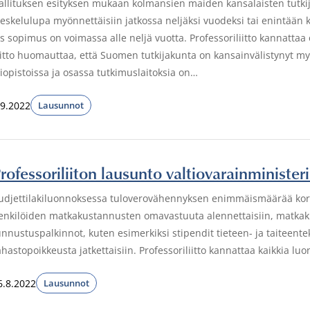
allituksen esityksen mukaan kolmansien maiden kansalaisten tutkijoid
leskelulupa myönnettäisiin jatkossa neljäksi vuodeksi tai enintää
os sopimus on voimassa alle neljä vuotta. Professoriliitto kannatta
iitto huomauttaa, että Suomen tutkijakunta on kansainvälistynyt 
liopistoissa ja osassa tutkimuslaitoksia on…
.9.2022
Lausunnot
rofessoriliiton lausunto valtiovarainminister
udjettilakiluonnoksessa tuloverovähennyksen enimmäismäärää korotet
enkilöiden matkakustannusten omavastuuta alennettaisiin, matkaku
unnustuspalkinnot, kuten esimerkiksi stipendit tieteen- ja taiteenteki
ahastopoikkeusta jatkettaisiin. Professoriliitto kannattaa kaikkia lu
6.8.2022
Lausunnot