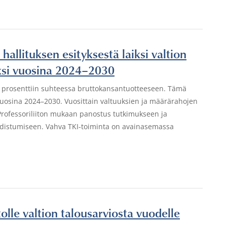
 hallituksen esityksestä laiksi valtion
eksi vuosina 2024–2030
 prosenttiin suhteessa bruttokansantuotteeseen. Tämä
a vuosina 2024–2030. Vuosittain valtuuksien ja määrärahojen
 Professoriliiton mukaan panostus tutkimukseen ja
udistumiseen. Vahva TKI-toiminta on avainasemassa
stolle valtion talousarviosta vuodelle