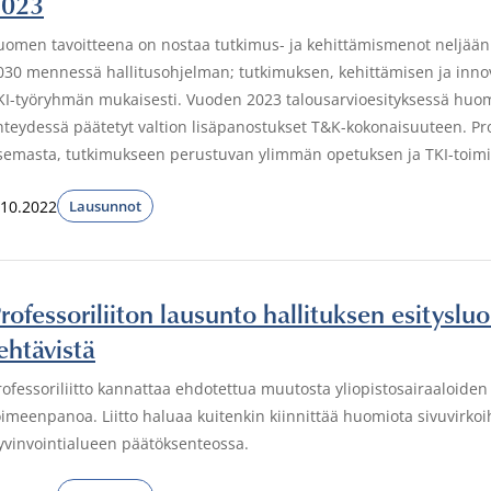
2023
uomen tavoitteena on nostaa tutkimus- ja kehittämismenot neljään
030 mennessä hallitusohjelman; tutkimuksen, kehittämisen ja innova
KI-työryhmän mukaisesti. Vuoden 2023 talousarvioesityksessä huo
hteydessä päätetyt valtion lisäpanostukset T&K-kokonaisuuteen. Profes
semasta, tutkimukseen perustuvan ylimmän opetuksen ja TKI-toimi
.10.2022
Lausunnot
rofessoriliiton lausunto hallituksen esityslu
ehtävistä
rofessoriliitto kannattaa ehdotettua muutosta yliopistosairaaloide
oimeenpanoa. Liitto haluaa kuitenkin kiinnittää huomiota sivuvirko
yvinvointialueen päätöksenteossa.