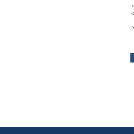
m
k
2