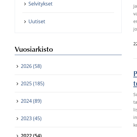
Selvitykset
J
v
Uutiset
e
j
2
Vuosiarkisto
2026 (58)
P
t
2025 (185)
S
2024 (89)
t
l
i
2023 (45)
k
2022 (54)