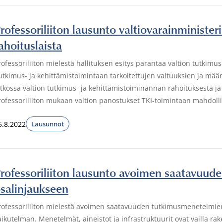
rofessoriliiton lausunto valtiovarainminister
ahoituslaista
rofessoriliiton mielestä hallituksen esitys parantaa valtion tutkim
utkimus- ja kehittämistoimintaan tarkoitettujen valtuuksien ja määrä
atkossa valtion tutkimus- ja kehittämistoiminannan rahoituksesta ja
rofessoriliiton mukaan valtion panostukset TKI-toimintaan mahdollis
5.8.2022
Lausunnot
rofessoriliiton lausunto avoimen saatavuud
salinjaukseen
rofessoriliiton mielestä avoimen saatavuuden tutkimusmenetelmien ja
aikutelman. Menetelmät, aineistot ja infrastruktuurit ovat vailla ra