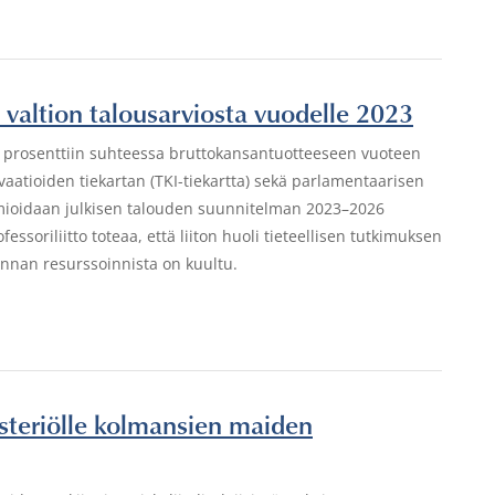
e valtion talousarviosta vuodelle 2023
 prosenttiin suhteessa bruttokansantuotteeseen vuoteen
atioiden tiekartan (TKI-tiekartta) sekä parlamentaarisen
mioidaan julkisen talouden suunnitelman 2023–2026
soriliitto toteaa, että liiton huoli tieteellisen tutkimuksen
nnan resurssoinnista on kuultu.
nisteriölle kolmansien maiden