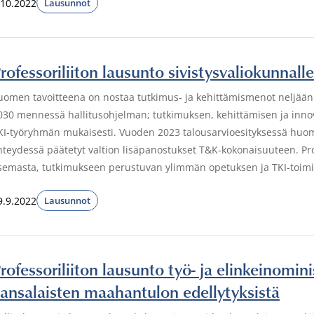
.10.2022
Lausunnot
rofessoriliiton lausunto sivistysvaliokunnall
uomen tavoitteena on nostaa tutkimus- ja kehittämismenot neljään
030 mennessä hallitusohjelman; tutkimuksen, kehittämisen ja innova
KI-työryhmän mukaisesti. Vuoden 2023 talousarvioesityksessä huo
hteydessä päätetyt valtion lisäpanostukset T&K-kokonaisuuteen. Profes
semasta, tutkimukseen perustuvan ylimmän opetuksen ja TKI-toimi
9.9.2022
Lausunnot
rofessoriliiton lausunto työ- ja elinkeinomi
ansalaisten maahantulon edellytyksistä