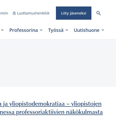
umiin
Luottamushenkilöt
Liity jäseneksi
Professorina
Työssä
Uutishuone
ja ja yliopistodemokratiaa – yliopistojen
messa professoriaktiivien näkökulmasta