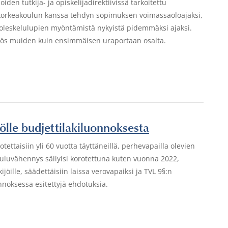
en tutkija- ja opiskelijadirektiivissä tarkoitettu
n korkeakoulun kanssa tehdyn sopimuksen voimassaoloajaksi,
a oleskelulupien myöntämistä nykyistä pidemmäksi ajaksi.
myös muiden kuin ensimmäisen uraportaan osalta.
iölle budjettilakiluonnoksesta
taisiin yli 60 vuotta täyttäneillä, perhevapailla olevien
luvähennys säilyisi korotettuna kuten vuonna 2022,
jöille, säädettäisiin laissa verovapaiksi ja TVL 9§:n
onnoksessa esitettyjä ehdotuksia.