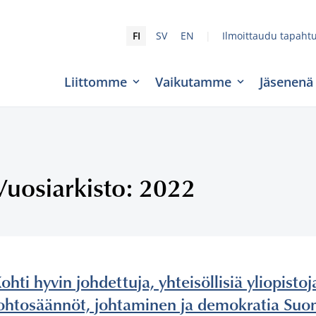
|
FI
SV
EN
Ilmoittaudu tapaht
Liittomme
Vaikutamme
Jäsenenä
Vuosiarkisto: 2022
ohti hyvin johdettuja, yhteisöllisiä yliopisto
ohtosäännöt, johtaminen ja demokratia Suo