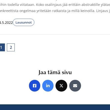
ihin todella viitataan. Koko osalinjaus jää erittäin abstraktille ylät
onkreettista ongelmaa yritetään ratkaista ja millä keinoilla. Linjaus
4.5.2022
Lausunnot
1
2
Jaa tämä sivu
Jaa Facebookissa
Jaa LinkedInissä
Jaa X:ssä
Jaa sähköpostitse