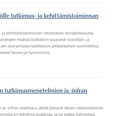
iölle tutkimus- ja kehittämistoiminnan
us- ja kehittämistoiminnan rahoituksen ennakoitavuutta.
rahojen määrää lisättäisiin tasaisesti vuosittain, ja
 sen seurannasta laadittaisiin pitkäaikainen suunnitelma.
tavat kasvua ja hyvinvointia.
en tutkimusmenetelmien ja -infran
 -infran osalinjaus jättää yleisesti ottaen vaikeaselkoisen
kennetta eri kohdissa asiakirjaa, ja on vaikea hahmottaa,