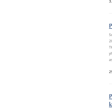
3
P
S
2
T
y
a
2
P
k