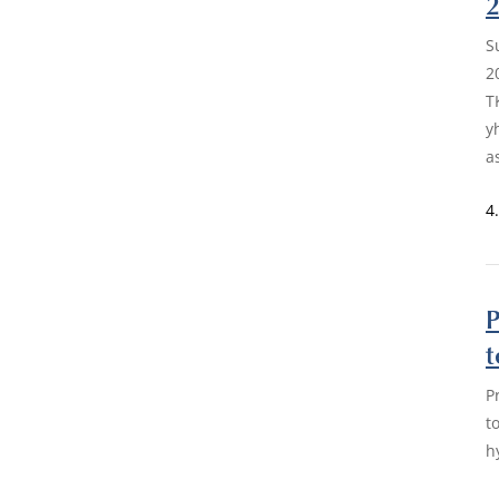
S
2
T
y
a
4
P
t
P
t
h