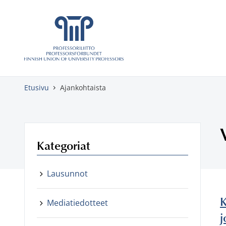
Skippaa sisältö
Etusivu
Ajankohtaista
Kategoriat
Lausunnot
K
Mediatiedotteet
j