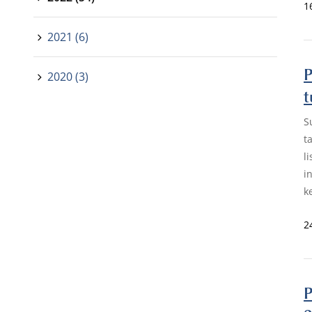
1
2021 (6)
P
2020 (3)
t
S
t
l
i
k
2
P