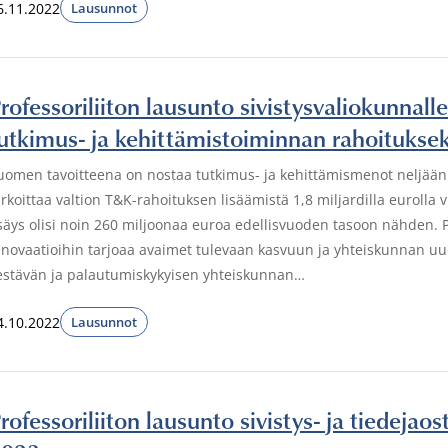
6.11.2022
Lausunnot
rofessoriliiton lausunto sivistysvaliokunnalle
utkimus- ja kehittämistoiminnan rahoituks
uomen tavoitteena on nostaa tutkimus- ja kehittämismenot neljään
arkoittaa valtion T&K-rahoituksen lisäämistä 1,8 miljardilla euroll
isäys olisi noin 260 miljoonaa euroa edellisvuoden tasoon nähden.
nnovaatioihin tarjoaa avaimet tulevaan kasvuun ja yhteiskunnan u
estävän ja palautumiskykyisen yhteiskunnan…
4.10.2022
Lausunnot
rofessoriliiton lausunto sivistys- ja tiedejao