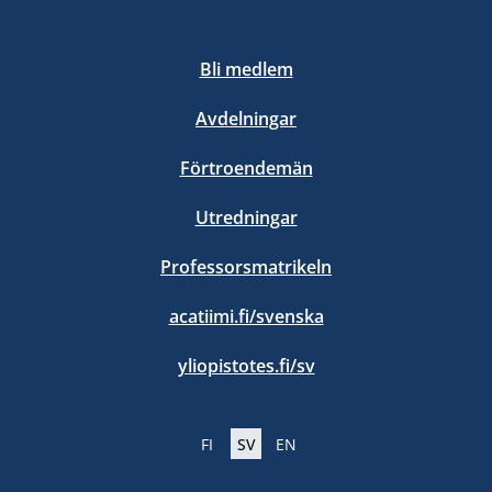
Bli medlem
Avdelningar
Förtroendemän
Utredningar
Professorsmatrikeln
acatiimi.fi/svenska
yliopistotes.fi/sv
FI
SV
EN