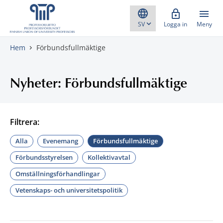
Gå direkt till innehåll
Logga in
Meny
Hem
Förbundsfullmäktige
Nyheter: Förbundsfullmäktige
Filtrera:
Alla
Evenemang
Förbundsfullmäktige
Förbundsstyrelsen
Kollektivavtal
Omställningsförhandlingar
Vetenskaps- och universitetspolitik