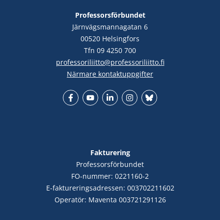
Professorsförbundet
Järnvägsmannagatan 6
00520 Helsingfors
Tfn 09 4250 700
professoriliitto@professoriliitto.fi
Närmare kontaktuppgifter
Facebook
YouTube
LinkedIn
Instagram
Bluesky
Fakturering
Professorsförbundet
FO-nummer: 0221160-2
E-faktureringsadressen: 003702211602
Operatör: Maventa 003721291126