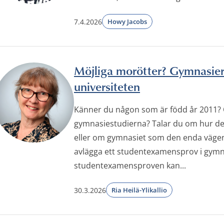
7.4.2026
Howy Jacobs
Möjliga morötter? Gymnasiere
universiteten
Känner du någon som är född år 2011?
gymnasiestudierna? Talar du om hur det
eller om gymnasiet som den enda vägen
avlägga ett studentexamensprov i gymna
studentexamensproven kan...
30.3.2026
Ria Heilä-Ylikallio