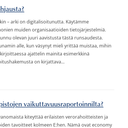
ohjausta?
n – arki on digitalisoitunutta. Käytämme
ien muiden organisaatioiden tietojärjestelmiä.
unnu olevan juuri aavistusta tästä runsaudesta.
sunamin alle, kun väsynyt mieli yrittää muistaa, mihin
kirjoittaessa ajattelin mainita esimerkkinä
itushakemusta on kirjattava...
stojen vaikuttavuusraportoinnilta?
vanomaista kiteyttää erilaisten verorahoitteisten ja
tioiden tavoitteet kolmeen E:hen. Nämä ovat economy