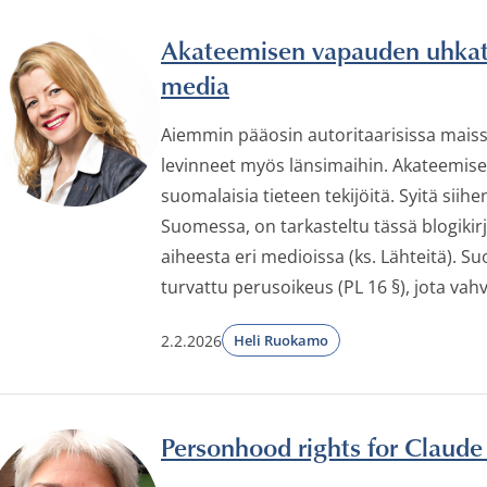
Akateemisen vapauden uhkateki
media
Aiemmin pääosin autoritaarisissa maiss
levinneet myös länsimaihin. Akateemi
suomalaisia tieteen tekijöitä. Syitä si
Suomessa, on tarkasteltu tässä blogikirj
aiheesta eri medioissa (ks. Lähteitä).
turvattu perusoikeus (PL 16 §), jota vahvi
2.2.2026
Heli Ruokamo
Personhood rights for Claude