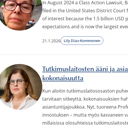
In August 2024 a Class Action Lawsuit, 
filed in the United States District Court 
of interest because the 1.5 billion USD
expectations and is now the largest ever
21.1.2026
Lily Díaz-Kommonen
Tutkimuslaitosten ääni ja asia
kokonaisuutta
Kun aloitin tutkimuslaitososaston puhee
tarvitaan sitkeyttä, kokonaisuuksien ha
asiantuntijajoukkoa. Nyt, tuoreena Prof
innostuksen – mutta myös kasvaneen va
millaisissa olosuhteissa tutkimuslaitost