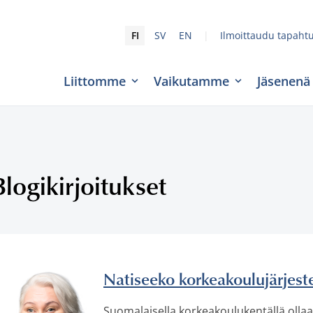
|
FI
SV
EN
Ilmoittaudu tapaht
Liittomme
Vaikutamme
Jäsenenä
Blogikirjoitukset
Natiseeko korkeakoulujärjeste
Suomalaisella korkeakoulukentällä ollaa