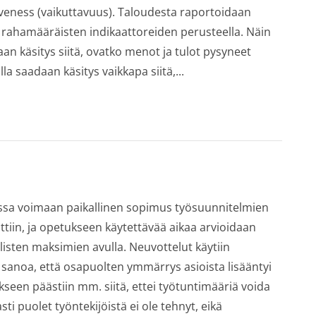
ctiveness (vaikuttavuus). Taloudesta raportoidaan
n rahamääräisten indikaattoreiden perusteella. Näin
aan käsitys siitä, ovatko menot ja tulot pysyneet
a saadaan käsitys vaikkapa siitä,...
essa voimaan paikallinen sopimus työsuunnitelmien
ttiin, ja opetukseen käytettävää aikaa arvioidaan
listen maksimien avulla. Neuvottelut käytiin
 sanoa, että osapuolten ymmärrys asioista lisääntyi
een päästiin mm. siitä, ettei työtuntimääriä voida
sti puolet työntekijöistä ei ole tehnyt, eikä