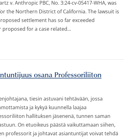
Bartz v. Anthropic PBC, No. 3:24-cv-05417-WHA, was
for the Northern District of California. The lawsuit is
 proposed settlement has so far exceeded
 proposed for a case related...
ntuntijuus osana Professoriliiton
njohtajana, tiesin astuvani tehtävään, jossa
hmottamista ja kykyä kuunnella laajaa
essoriliiton hallituksen jäsenenä, tunnen saman
stuun. On etuoikeus päästä vaikuttamaan siihen,
en professorit ja johtavat asiantuntijat voivat tehdä