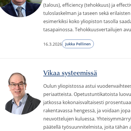
(talous), efficiency (tehokkuus) ja effe
tuloslaskelman ja taseen sekä erilaiste
esimerkiksi koko yliopiston tasolla saad
tasapainossa. Tehokkuusvertailujen avull
16.3.2026
Jukka Pellinen
Vikaa systeemissä
Oulun yliopistossa astui vuodenvaihte
periaatteista. Opetustuntikatoista luovu
jatkossa kokonaisvaltaisesti prosentuaa
rakentavassa hengessä, ja voidaan jopa
neuvottelujen kuluessa. Yhteisymmärryks
päätellä työsuunnitelmista, joita tähän a