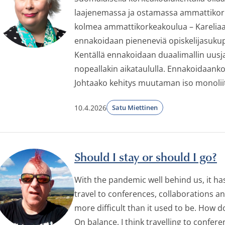
laajenemassa ja ostamassa ammattikor
kolmea ammattikorkeakoulua – Kareliaa, S
ennakoidaan pieneneviä opiskelijasukupol
Kentällä ennakoidaan duaalimallin uusj
nopeallakin aikataululla. Ennakoidaank
Johtaako kehitys muutaman iso monoliit
10.4.2026
Satu Miettinen
Should I stay or should I go?
With the pandemic well behind us, it 
travel to conferences, collaborations a
more difficult than it used to be. How 
On balance, I think travelling to conferen