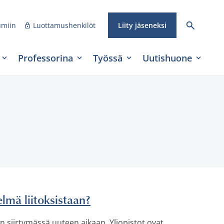
umiin
Luottamushenkilöt
Liity jäseneksi
Professorina
Työssä
Uutishuone
lmä liitoksistaan?
n siirtymässä uuteen aikaan. Yliopistot ovat