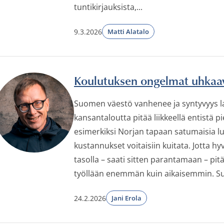
tuntikirjauksista,...
9.3.2026
Matti Alatalo
Koulutuksen ongelmat uhkaav
Suomen väestö vanhenee ja syntyvyys la
kansantaloutta pitää liikkeellä entistä 
esimerkiksi Norjan tapaan satumaisia l
kustannukset voitaisiin kuitata. Jotta h
tasolla – saati sitten parantamaan – pitä
työllään enemmän kuin aikaisemmin. Su
24.2.2026
Jani Erola