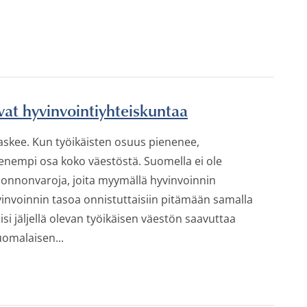
at hyvinvointiyhteiskuntaa
skee. Kun työikäisten osuus pienenee,
pienempi osa koko väestöstä. Suomella ei ole
uonnonvaroja, joita myymällä hyvinvoinnin
yvinvoinnin tasoa onnistuttaisiin pitämään samalla
isi jäljellä olevan työikäisen väestön saavuttaa
omalaisen...