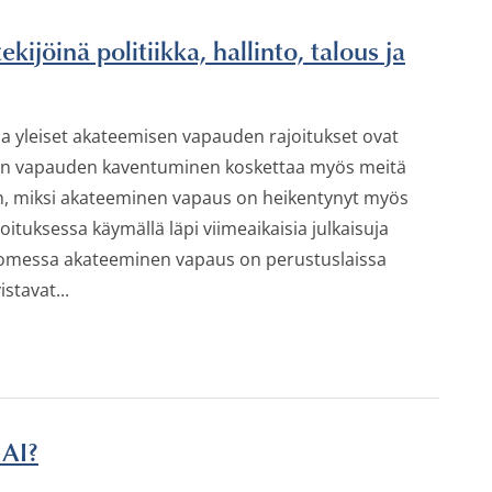
jöinä politiikka, hallinto, talous ja
a yleiset akateemisen vapauden rajoitukset ovat
sen vapauden kaventuminen koskettaa myös meitä
ihen, miksi akateeminen vapaus on heikentynyt myös
oituksessa käymällä läpi viimeaikaisia julkaisuja
 Suomessa akateeminen vapaus on perustuslaissa
stavat...
 AI?