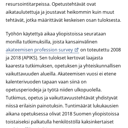
resursointitarpeissa. Opetustehtävät ovat
aikataulutettuja ja joustavat heikommin kuin muut
tehtävät, jotka määrittävät keskeisen osan tuloksesta.
Työhön käytettyä aikaa yliopistoissa seurataan
monilla tutkimuksilla, joista kansainvälinen
akateemisen profession survey
on toteutettu 2008
ja 2018 (APIKS). Sen tulokset kertovat laajasta
kaaresta tutkimuksen, opetuksen ja yhteiskunnallisen
vaikuttavuuden alueilla. Akateemisen vuosi ei etene
kalenterivuoden tapaan vaan siinä on
opetusperiodeja ja työtä niiden ulkopuolella.
Tutkimus, opetus ja vaikuttavuustehtävät yhdistyvät
niissä erilaisin painotuksin. Tuntimäärät lukukausien
aikana opetuksessa olivat 2018 Suomen yliopistoissa
toistaiseksi palkatulla henkilöstöllä kaksinkertaiset