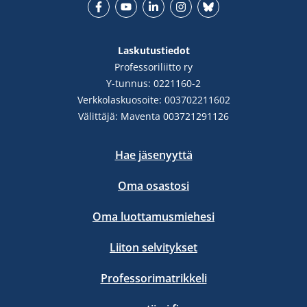
Facebook
YouTube
LinkedIn
Instgram
Bluesky
Laskutustiedot
Professoriliitto ry
Y-tunnus: 0221160-2
Verkkolaskuosoite: 003702211602
Välittäjä: Maventa 003721291126
Hae jäsenyyttä
Oma osastosi
Oma luottamusmiehesi
Liiton selvitykset
Professorimatrikkeli