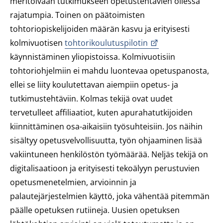
meritoivaan tutkimukseen opetustehtävien ollessa
rajatumpia. Toinen on päätoimisten
tohtoriopiskelijoiden määrän kasvu ja erityisesti
kolmivuotisen
tohtorikoulutuspilotin
käynnistäminen yliopistoissa. Kolmivuotisiin
tohtoriohjelmiin ei mahdu luontevaa opetuspanosta,
ellei se liity koulutettavan aiempiin opetus- ja
tutkimustehtäviin. Kolmas tekijä ovat uudet
tervetulleet affiliaatiot, kuten apurahatutkijoiden
kiinnittäminen osa-aikaisiin työsuhteisiin. Jos näihin
sisältyy opetusvelvollisuutta, työn ohjaaminen lisää
vakiintuneen henkilöstön työmäärää. Neljäs tekijä on
digitalisaatioon ja erityisesti tekoälyyn perustuvien
opetusmenetelmien, arvioinnin ja
palautejärjestelmien käyttö, joka vähentää pitemmän
päälle opetuksen rutiineja. Uusien opetuksen