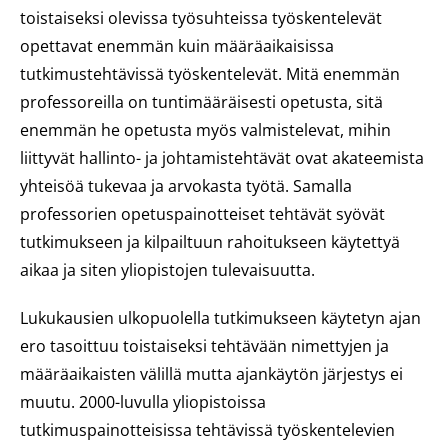
toistaiseksi olevissa työsuhteissa työskentelevät
opettavat enemmän kuin määräaikaisissa
tutkimustehtävissä työskentelevät. Mitä enemmän
professoreilla on tuntimääräisesti opetusta, sitä
enemmän he opetusta myös valmistelevat, mihin
liittyvät hallinto- ja johtamistehtävät ovat akateemista
yhteisöä tukevaa ja arvokasta työtä. Samalla
professorien opetuspainotteiset tehtävät syövät
tutkimukseen ja kilpailtuun rahoitukseen käytettyä
aikaa ja siten yliopistojen tulevaisuutta.
Lukukausien ulkopuolella tutkimukseen käytetyn ajan
ero tasoittuu toistaiseksi tehtävään nimettyjen ja
määräaikaisten välillä mutta ajankäytön järjestys ei
muutu. 2000-luvulla yliopistoissa
tutkimuspainotteisissa tehtävissä työskentelevien