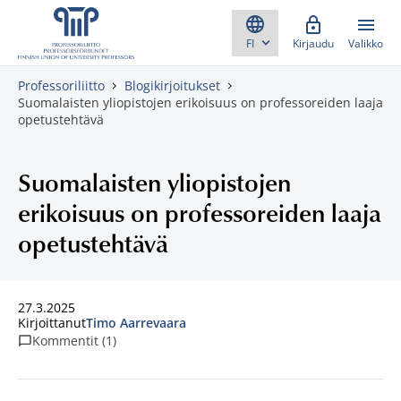
Skippaa sisältö
Kirjaudu
Valikko
Professoriliitto
Blogikirjoitukset
Suomalaisten yliopistojen erikoisuus on professoreiden laaja
opetustehtävä
Suomalaisten yliopistojen
erikoisuus on professoreiden laaja
opetustehtävä
27.3.2025
Kirjoittanut
Timo Aarrevaara
Kommentit (1)