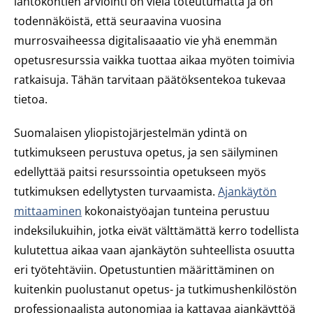
lähtökohtien arviointi on vielä toteutumatta ja on
todennäköistä, että seuraavina vuosina
murrosvaiheessa digitalisaaatio vie yhä enemmän
opetusresurssia vaikka tuottaa aikaa myöten toimivia
ratkaisuja. Tähän tarvitaan päätöksentekoa tukevaa
tietoa.
Suomalaisen yliopistojärjestelmän ydintä on
tutkimukseen perustuva opetus, ja sen säilyminen
edellyttää paitsi resurssointia opetukseen myös
tutkimuksen edellytysten turvaamista.
Ajankäytön
mittaaminen
kokonaistyöajan tunteina perustuu
indeksilukuihin, jotka eivät välttämättä kerro todellista
kulutettua aikaa vaan ajankäytön suhteellista osuutta
eri työtehtäviin. Opetustuntien määrittäminen on
kuitenkin puolustanut opetus- ja tutkimushenkilöstön
professionaalista autonomiaa ja kattavaa ajankäyttöä