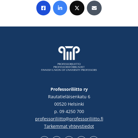
Jaa Facebookissa
Jaa LinkedInissä
Jaa X:ssä
Jaa sähköpostitse
Professoriliitto ry
Rautatieläisenkatu 6
00520 Helsinki
p. 09 4250 700
professoriliitto@professoriliitto.fi
Tarkemmat yhteystiedot