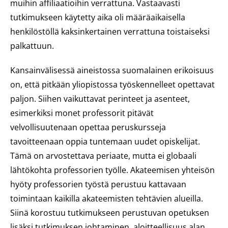
muihin affiliaatioihin verrattuna. Vastaavasti
tutkimukseen käytetty aika oli määräaikaisella
henkilöstöllä kaksinkertainen verrattuna toistaiseksi
palkattuun.
Kansainvälisessä aineistossa suomalainen erikoisuus
on, että pitkään yliopistossa työskennelleet opettavat
paljon. Siihen vaikuttavat perinteet ja asenteet,
esimerkiksi monet professorit pitävät
velvollisuutenaan opettaa peruskursseja
tavoitteenaan oppia tuntemaan uudet opiskelijat.
Tämä on arvostettava periaate, mutta ei globaali
lähtökohta professorien työlle. Akateemisen yhteisön
hyöty professorien työstä perustuu kattavaan
toimintaan kaikilla akateemisten tehtävien alueilla.
Siinä korostuu tutkimukseen perustuvan opetuksen
lisäksi tutkimuksen johtaminen, aloitteellisuus alan