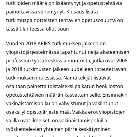
tutkijoiden määrä on lisääntynyt ja opetustehtäviä
painottavissa vähentynyt. Kiusaus lisätä
tutkimuspainotteisten tehtävien opetusosuutta on
tässä tilanteessa ollut suuri.
Vuoden 2018 APIKS-tutkimuksen jälkeen on
yliopistojärjestelmässä tapahtunut neljä akateemisen
profession työtä koskevaa muutosta, jotka ovat 2008
ja 2018 tutkimusten jälkeen uudelleen toteutettavan
tutkimuksen intressissä. Nämä tekijät lisäävät
osaltaan painetta toistaiseksi palkatun henkilöstön
opetustehtävien määrän kasvattamiselle. Ensinnäkin
vakinaistamispolku on vahvistunut ja vakiintunut
osaksi yliopistojärjestelmää. Vaikka erot yliopistojen
välillä ovat ilmeiset, on vakinaistamispoluilla
työskentelevien yhteinen piirre keskittyminen