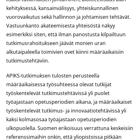
kehityksessä, kansainvälisyys, yhteiskunnallinen
vuorovaikutus sekä hallinnon ja johtamisen tehtävät.
Vastuunkanto akateemisesta yhteisöstä näkyy
esimerkiksi siten, että ilman panostusta kilpailtuun
tutkimusrahoitukseen jäävät monien uran
alkutaipaleella toimivien ovet kiinni määräaikaisiin
tutkimustehtäviin.
APIKS-tutkimuksen tulosten perusteella
määräaikaisessa työsuhteessa olevat tutkijat
työskentelevät tutkimustehtävissä yli puolet
työajastaan opetusperiodien aikana, ja määräaikaiset
työskentelevät tutkimus- ja innovaatiotehtävissä yli
kaksi kolmasosaa työajastaan opetusperiodien
ulkopuolella. Suomen erikoisuus verrattuna keskeisiin
referenssimaihin onkin, että yliopistoissa pitkään