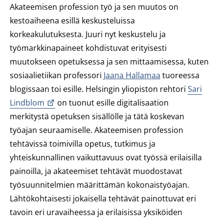
Akateemisen profession työ ja sen muutos on
kestoaiheena esillä keskusteluissa
korkeakulutuksesta. Juuri nyt keskustelu ja
työmarkkinapaineet kohdistuvat erityisesti
muutokseen opetuksessa ja sen mittaamisessa, kuten
sosiaalietiikan professori
Jaana Hallamaa
tuoreessa
blogissaan toi esille. Helsingin yliopiston rehtori
Sari
Lindblom
on tuonut esille digitalisaation
merkitystä opetuksen sisällölle ja tätä koskevan
työajan seuraamiselle. Akateemisen profession
tehtävissä toimivilla opetus, tutkimus ja
yhteiskunnallinen vaikuttavuus ovat työssä erilaisilla
painoilla, ja akateemiset tehtävät muodostavat
työsuunnitelmien määrittämän kokonaistyöajan.
Lähtökohtaisesti jokaisella tehtävät painottuvat eri
tavoin eri uravaiheessa ja erilaisissa yksiköiden