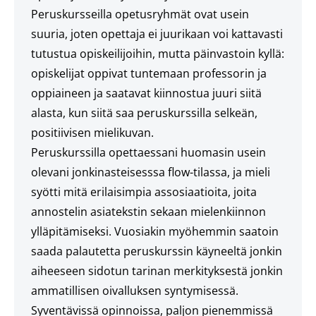
Peruskursseilla opetusryhmät ovat usein
suuria, joten opettaja ei juurikaan voi kattavasti
tutustua opiskeilijoihin, mutta päinvastoin kyllä:
opiskelijat oppivat tuntemaan professorin ja
oppiaineen ja saatavat kiinnostua juuri siitä
alasta, kun siitä saa peruskurssilla selkeän,
positiivisen mielikuvan.
Peruskurssilla opettaessani huomasin usein
olevani jonkinasteisesssa flow-tilassa, ja mieli
syötti mitä erilaisimpia assosiaatioita, joita
annostelin asiatekstin sekaan mielenkiinnon
ylläpitämiseksi. Vuosiakin myöhemmin saatoin
saada palautetta peruskurssin käyneeltä jonkin
aiheeseen sidotun tarinan merkityksestä jonkin
ammatillisen oivalluksen syntymisessä.
Syventävissä opinnoissa, paljon pienemmissä