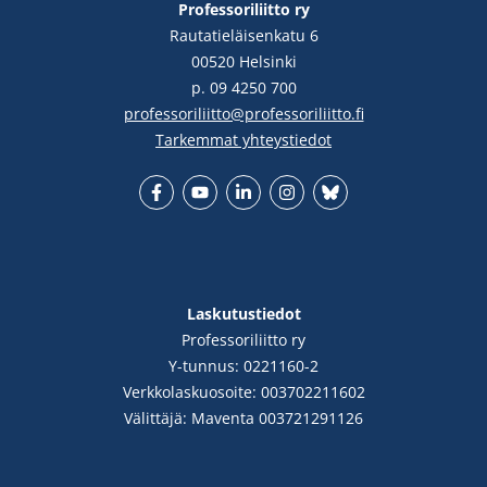
Professoriliitto ry
Rautatieläisenkatu 6
00520 Helsinki
p. 09 4250 700
professoriliitto@professoriliitto.fi
Tarkemmat yhteystiedot
Facebook
YouTube
LinkedIn
Instgram
Bluesky
Laskutustiedot
Professoriliitto ry
Y-tunnus: 0221160-2
Verkkolaskuosoite: 003702211602
Välittäjä: Maventa 003721291126