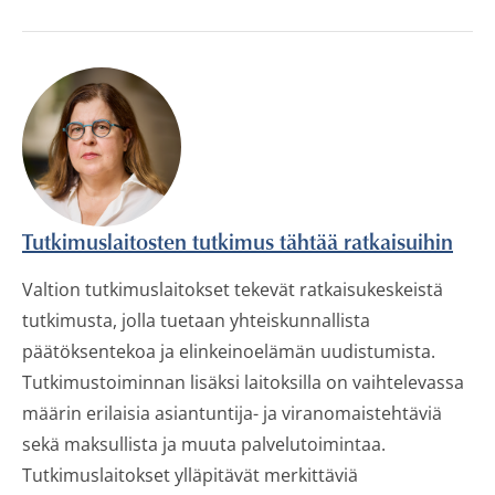
Tutkimuslaitosten tutkimus tähtää ratkaisuihin
Valtion tutkimuslaitokset tekevät ratkaisukeskeistä
tutkimusta, jolla tuetaan yhteiskunnallista
päätöksentekoa ja elinkeinoelämän uudistumista.
Tutkimustoiminnan lisäksi laitoksilla on vaihtelevassa
määrin erilaisia asiantuntija- ja viranomaistehtäviä
sekä maksullista ja muuta palvelutoimintaa.
Tutkimuslaitokset ylläpitävät merkittäviä