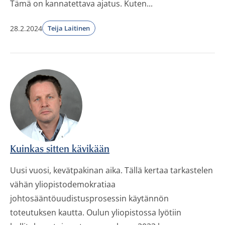
Tämä on kannatettava ajatus. Kuten...
28.2.2024
Teija Laitinen
Kuinkas sitten kävikään
Uusi vuosi, kevätpakinan aika. Tällä kertaa tarkastelen
vähän yliopistodemokratiaa
johtosääntöuudistusprosessin käytännön
toteutuksen kautta. Oulun yliopistossa lyötiin