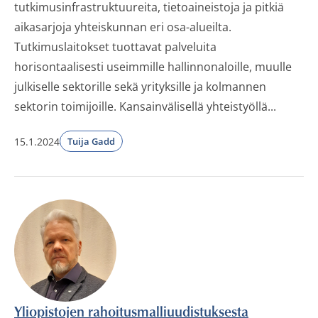
tutkimusinfrastruktuureita, tietoaineistoja ja pitkiä
aikasarjoja yhteiskunnan eri osa-alueilta.
Tutkimuslaitokset tuottavat palveluita
horisontaalisesti useimmille hallinnonaloille, muulle
julkiselle sektorille sekä yrityksille ja kolmannen
sektorin toimijoille. Kansainvälisellä yhteistyöllä...
15.1.2024
Tuija Gadd
Yliopistojen rahoitusmalliuudistuksesta