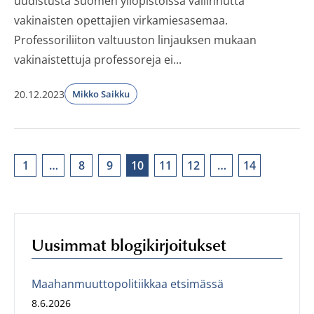
uudistusta Suomen yliopistoissa vallinnutta
vakinaisten opettajien virkamiesasemaa.
Professoriliiton valtuuston linjauksen mukaan
vakinaistettuja professoreja ei...
20.12.2023
Mikko Saikku
1
…
8
9
10
11
12
…
14
Uusimmat blogikirjoitukset
Maahanmuuttopolitiikkaa etsimässä
8.6.2026