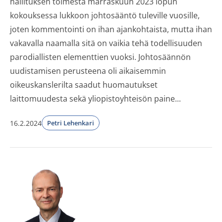
hallituksen toimesta marraskuun 2023 lopun
kokouksessa lukkoon johtosääntö tuleville vuosille,
joten kommentointi on ihan ajankohtaista, mutta ihan
vakavalla naamalla sitä on vaikia tehä todellisuuden
parodiallisten elementtien vuoksi. Johtosäännön
uudistamisen perusteena oli aikaisemmin
oikeuskanslerilta saadut huomautukset
laittomuudesta sekä yliopistoyhteisön paine...
16.2.2024
Petri Lehenkari