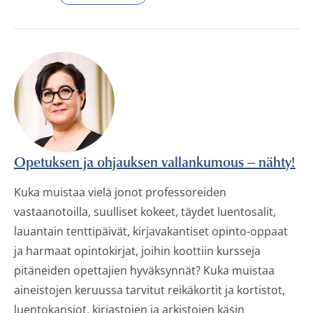
Opetuksen ja ohjauksen vallankumous ‒ nähty!
Kuka muistaa vielä jonot professoreiden
vastaanotoilla, suulliset kokeet, täydet luentosalit,
lauantain tenttipäivät, kirjavakantiset opinto-oppaat
ja harmaat opintokirjat, joihin koottiin kursseja
pitäneiden opettajien hyväksynnät? Kuka muistaa
aineistojen keruussa tarvitut reikäkortit ja kortistot,
luentokansiot, kirjastojen ja arkistojen käsin