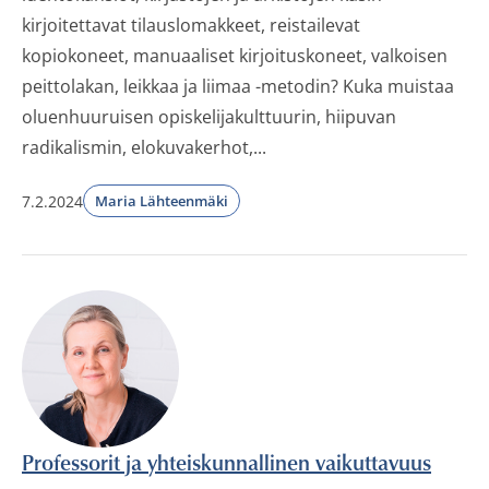
kirjoitettavat tilauslomakkeet, reistailevat
kopiokoneet, manuaaliset kirjoituskoneet, valkoisen
peittolakan, leikkaa ja liimaa -metodin? Kuka muistaa
oluenhuuruisen opiskelijakulttuurin, hiipuvan
radikalismin, elokuvakerhot,...
7.2.2024
Maria Lähteenmäki
Professorit ja yhteiskunnallinen vaikuttavuus