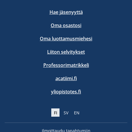
Hae jäsenyyttä
Oma osastosi
Oma luottamusmiehesi
Liiton selvitykset
Professorimatrikkeli
acatiimi.fi
yliopistotes.fi
FI
SV
EN
Ilmoittaudu tapahtumiin