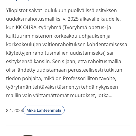
Yliopistot saivat joulukuun puolivälissä esityksen
uudeksi rahoitusmalliksi v. 2025 alkavalle kaudelle,
kun KK OHRA -työryhmä (Työryhmä opetus- ja
kulttuuriministeriön korkeakouluohjauksen ja
korkeakoulujen valtionrahoituksen kohdentamisessa
käytettyjen rahoitusmallien uudistamiseksi) sai
esityksensä kansiin. Sen sijaan, että rahoitusmallia
olisi lähdetty uudistamaan perusteellisesti tutkitun
tiedon pohjalta, mikä on Professoriliiton tavoite,
työryhmän tehtäväksi täsmentyi tehdä nykyiseen
malliin vain välttämättömät muutokset, jotka...
8.1.2024
Mika Lähteenmäki