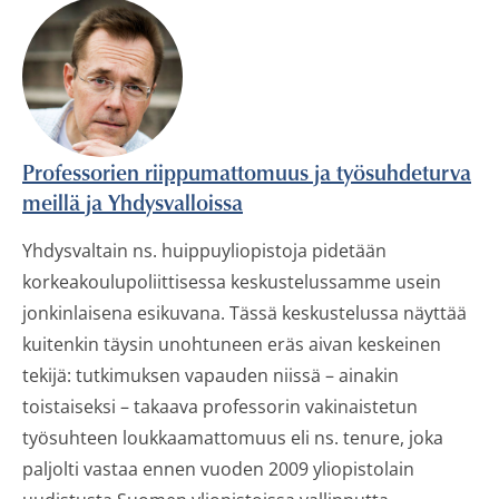
Professorien riippumattomuus ja työsuhdeturva
meillä ja Yhdysvalloissa
Yhdysvaltain ns. huippuyliopistoja pidetään
korkeakoulupoliittisessa keskustelussamme usein
jonkinlaisena esikuvana. Tässä keskustelussa näyttää
kuitenkin täysin unohtuneen eräs aivan keskeinen
tekijä: tutkimuksen vapauden niissä – ainakin
toistaiseksi – takaava professorin vakinaistetun
työsuhteen loukkaamattomuus eli ns. tenure, joka
paljolti vastaa ennen vuoden 2009 yliopistolain