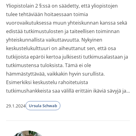
Yliopistolain 2 §:ssä on säädetty, että yliopistojen
tulee tehtäviään hoitaessaan toimia
vuorovaikutuksessa muun yhteiskunnan kanssa sekä
edistää tutkimustulosten ja taiteellisen toiminnan
yhteiskunnallista vaikuttavuutta. Nykyinen
keskustelukulttuuri on aiheuttanut sen, että osa
tutkijoista epäröi kertoa julkisesti tutkimusalastaan ja
tutkimustensa tuloksista. Tämä ei ole
hämmästyttävää, vaikkakin hyvin surullista.
Esimerkiksi keskustelu rahoitetuista
tutkimushankkeista saa välillä erittäin ikäviä sävyjä ja...
29.1.2024
Ursula Schwab