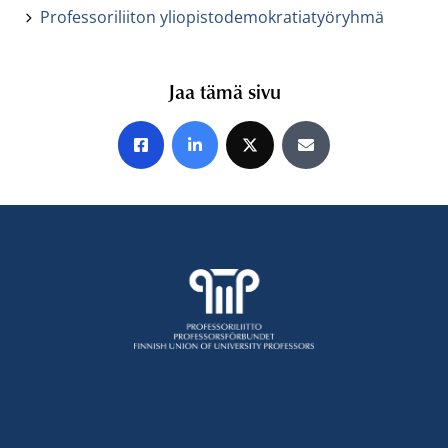
Professoriliiton yliopistodemokratiatyöryhmä
Jaa tämä sivu
Jaa Facebookissa
Jaa LinkedInissä
Jaa X:ssä
Jaa sähköpostitse