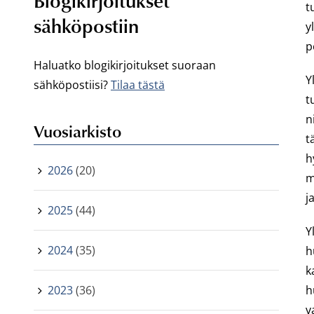
Blogikirjoitukset
t
sähköpostiin
y
p
Haluatko blogikirjoitukset suoraan
Y
sähköpostiisi?
Tilaa tästä
t
n
Vuosiarkisto
t
h
2026
(20)
m
j
2025
(44)
Y
2024
(35)
h
k
2023
(36)
h
v