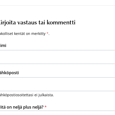
irjoita vastaus tai kommentti
akolliset kentät on merkitty
*
.
imi
ähköposti
ähköpostiosoitettasi ei julkaista.
itä on neljä plus neljä?
*