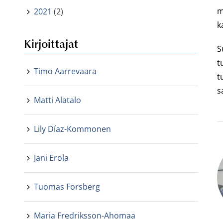
m
2021
(2)
k
Kirjoittajat
S
t
Timo Aarrevaara
t
s
Matti Alatalo
Lily Díaz-Kommonen
Jani Erola
Tuomas Forsberg
Maria Fredriksson-Ahomaa