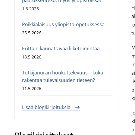
päätöksenteko, myös yliopistoissa?
H
1.6.2026
a
Poikkialaisuus yliopisto-opetuksessa
k
25.5.2026
t
M
Erittäin kannattavaa liiketoimintaa
n
18.5.2026
i
Tutkijanuran houkuttelevuus – kuka
s
rakentaa tulevaisuuden tieteen?
l
11.5.2026
p
k
Lisää blogikirjoituksia
J
k
p