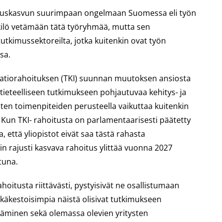
alouskasvun suurimpaan ongelmaan Suomessa eli työn
kilö vetämään tätä työryhmää, mutta sen
utkimussektoreilta, jotka kuitenkin ovat työn
sa.
novaatiorahoituksen (TKI) suunnan muutoksen ansiosta
 tieteelliseen tutkimukseen pohjautuvaa kehitys- ja
en toimenpiteiden perusteella vaikuttaa kuitenkin
a. Kun TKI- rahoitusta on parlamentaarisesti päätetty
 että yliopistot eivät saa tästä rahasta
n rajusti kasvava rahoitus ylittää vuonna 2027
tuna.
oitusta riittävästi, pystyisivät ne osallistumaan
tkäkestoisimpia näistä olisivat tutkimukseen
täminen sekä olemassa olevien yritysten