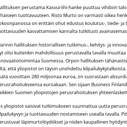
allituksen perustama Kasvuriihi-hanke puuttuu vihdoin t
lhaiseen tuottavuuteen. Risto Murto on varmasti oikea hen
okoonpanossa on erittäin ohut edustus koulutus-, tiede- ja t
uottavuuden kasvattamisen kannalta tutkitusti avainasemas
arinin hallituksen historiallisen tutkimus-, kehitys- ja in
yt olisi kuitenkin mahdollisuus perustavalla tavalla muuttaa
nnovaatiotoimintaa Suomessa. Orpon hallituksen tähänastist
iltä, että yliopistot on täysin unohdettu kilpailukykytalkoist
isätä vuosittain 280 miljoonaa euroa, on suorastaan absurdia,
erusrahoitukseensa euroakaan. Sen sijaan Business Finlandi
aikkien Suomen yliopistojen perusrahoituksen yhteenlasket
os yliopistot saisivat tutkimukseen suunnattua uutta perusrah
ilpailukyvyn ja tuottavuuden nostamiseen usealla tavalla. Pi
erustuvat läpimurtolöydökset ja niiden kaupallinen hyödyn