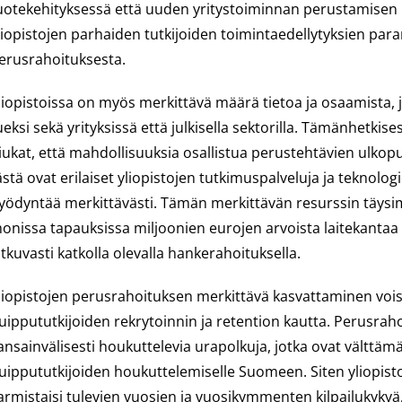
uotekehityksessä että uuden yritystoiminnan perustamisen 
liopistojen parhaiden tutkijoiden toimintaedellytyksien paran
erusrahoituksesta.
liopistoissa on myös merkittävä määrä tietoa ja osaamista, jo
ueksi sekä yrityksissä että julkisella sektorilla. Tämänhetkis
iukat, että mahdollisuuksia osallistua perustehtävien ulkopu
ästä ovat erilaiset yliopistojen tutkimuspalveluja ja teknologio
yödyntää merkittävästi. Tämän merkittävän resurssin täysi
onissa tapauksissa miljoonien eurojen arvoista laitekantaa k
atkuvasti katkolla olevalla hankerahoituksella.
liopistojen perusrahoituksen merkittävä kasvattaminen voisi
uippututkijoiden rekrytoinnin ja retention kautta. Perusrahoi
ansainvälisesti houkuttelevia urapolkuja, jotka ovat välttäm
uippututkijoiden houkuttelemiselle Suomeen. Siten yliopisto
armistaisi tulevien vuosien ja vuosikymmenten kilpailukykyä