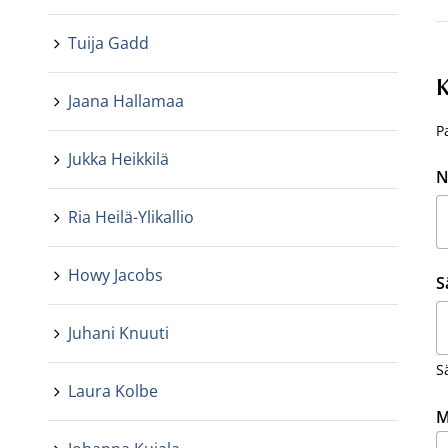
Tuija Gadd
K
Jaana Hallamaa
P
Jukka Heikkilä
N
Ria Heilä-Ylikallio
Howy Jacobs
S
Juhani Knuuti
S
Laura Kolbe
M