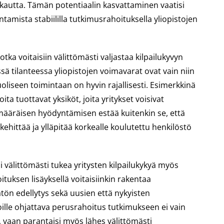
kautta. Tämän potentiaalin kasvattaminen vaatisi
tamista stabiililla tutkimusrahoituksella yliopistojen
tka voitaisiin välittömästi valjastaa kilpailukyvyn
essä tilanteessa yliopistojen voimavarat ovat vain niin
oliseen toimintaan on hyvin rajallisesti. Esimerkkinä
ita tuottavat yksiköt, joita yritykset voisivat
määräisen hyödyntämisen estää kuitenkin se, että
ehittää ja ylläpitää korkealle koulutettu henkilöstö
 välittömästi tukea yritysten kilpailukykyä myös
tuksen lisäyksellä voitaisiinkin rakentaa
ätön edellytys sekä uusien että nykyisten
ille ohjattava perusrahoitus tutkimukseen ei vain
, vaan parantaisi myös lähes välittömästi