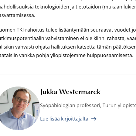
ahdollisuuksia teknologioiden ja tietotaidon (mukaan lukien
asvattamisessa.
uomen TKI-rahoitus tulee lisääntymään seuraavat vuodet joka
utkimuspotentiaalin vahvistaminen ei ole kiinni rahasta, vaa
ulisikin vahvasti ohjata hallituksen katsetta tämän päätöks
aataisiin vankka pohja yliopistojemme huippuosaamisesta.
Jukka Westermarck
Syöpäbiologian professori, Turun yliopist
Lue lisää kirjoittajalta