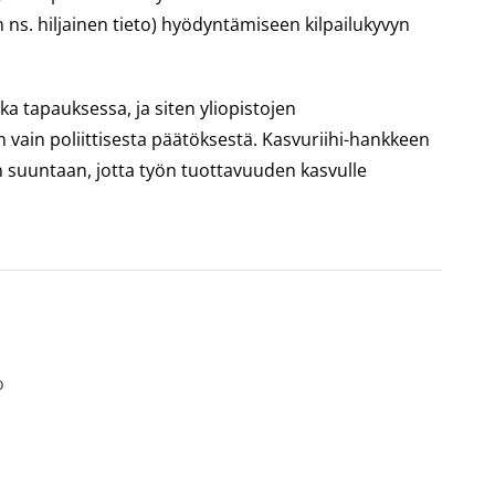
 ns. hiljainen tieto) hyödyntämiseen kilpailukyvyn
 tapauksessa, ja siten yliopistojen
n vain poliittisesta päätöksestä. Kasvuriihi-hankkeen
en suuntaan, jotta työn tuottavuuden kasvulle
o