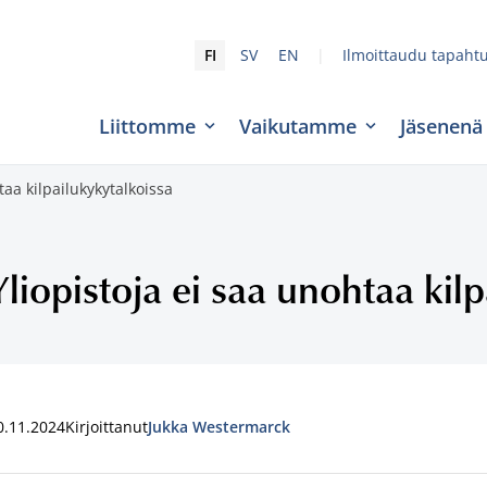
|
FI
SV
EN
Ilmoittaudu tapaht
Liittomme
Vaikutamme
Jäsenenä
taa kilpailukykytalkoissa
Yliopistoja ei saa unohtaa kil
0.11.2024
Kirjoittanut
Jukka Westermarck