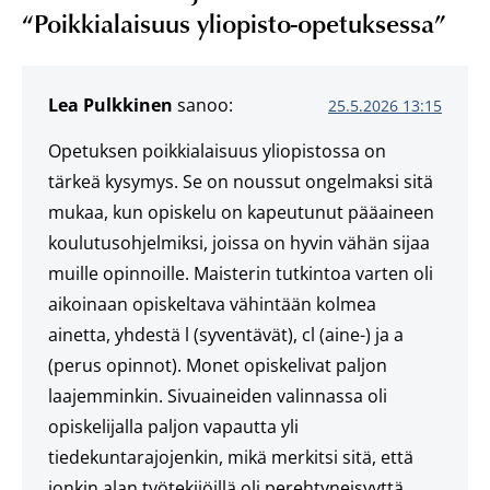
“
Poikkialaisuus yliopisto-opetuksessa
”
Lea Pulkkinen
sanoo:
25.5.2026 13:15
Opetuksen poikkialaisuus yliopistossa on
tärkeä kysymys. Se on noussut ongelmaksi sitä
mukaa, kun opiskelu on kapeutunut pääaineen
koulutusohjelmiksi, joissa on hyvin vähän sijaa
muille opinnoille. Maisterin tutkintoa varten oli
aikoinaan opiskeltava vähintään kolmea
ainetta, yhdestä l (syventävät), cl (aine-) ja a
(perus opinnot). Monet opiskelivat paljon
laajemminkin. Sivuaineiden valinnassa oli
opiskelijalla paljon vapautta yli
tiedekuntarajojenkin, mikä merkitsi sitä, että
jonkin alan työtekijöillä oli perehtyneisyyttä