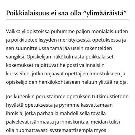
Poikkialaisuus ei saa olla “ylimääräistä”
Vaikka yliopistoissa puhumme paljon monialaisuuden
ja poikkitieteellisyyden merkityksestä, opetuksessa ja
sen suunnittelussa tämä jää usein rakenteiden
vangiksi. Opiskelijan näkökulmasta poikkialaiset
kokemukset rajoittuvat helposti valinnaisiin
kursseihin, jotka nojaavat opettajien innostukseen ja
opiskelijoiden henkilökohtaiseen haluun ylittää rajoja.
Jos kuitenkin perustamme opetuksen tutkimustietoon
hyvästä opetuksesta ja pyrimme kasvattamaan
ihmisiä, jotka parhaalla mahdollisella tavalla
palvelevat isänmaata ja ihmiskuntaa, meidän tulisi
olla huomattavasti systemaattisempia myös