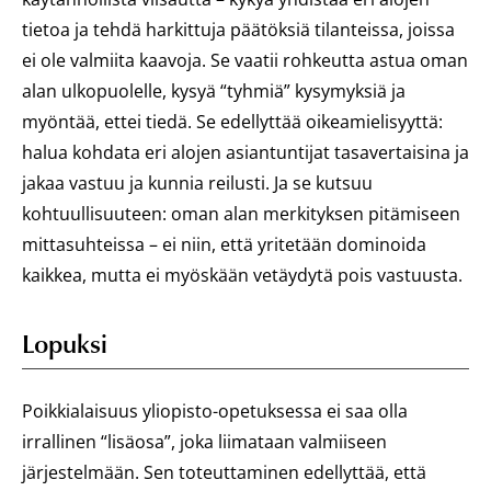
tietoa ja tehdä harkittuja päätöksiä tilanteissa, joissa
ei ole valmiita kaavoja. Se vaatii rohkeutta astua oman
alan ulkopuolelle, kysyä “tyhmiä” kysymyksiä ja
myöntää, ettei tiedä. Se edellyttää oikeamielisyyttä:
halua kohdata eri alojen asiantuntijat tasavertaisina ja
jakaa vastuu ja kunnia reilusti. Ja se kutsuu
kohtuullisuuteen: oman alan merkityksen pitämiseen
mittasuhteissa – ei niin, että yritetään dominoida
kaikkea, mutta ei myöskään vetäydytä pois vastuusta.
Lopuksi
Poikkialaisuus yliopisto-opetuksessa ei saa olla
irrallinen “lisäosa”, joka liimataan valmiiseen
järjestelmään. Sen toteuttaminen edellyttää, että