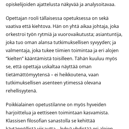
opiskelijoiden ajattelusta näkyvää ja analysoitavaa.
Opettajan rooli tällaisessa opetuksessa on sekä
vaativa että kiehtova. Hän on yhtä aikaa johtaja, joka
orkestroi työn rytmiä ja vuorovaikutusta; asiantuntija,
joka tuo oman alansa tutkimuksellisen syvyyden; ja
valmentaja, joka tukee tiimien toimintaa ja eri alojen
“kielten” kääntämistä toisilleen. Tähän kuuluu myös
se, että opettaja uskaltaa näyttää oman
tietämättömyytensä – ei heikkoutena, vaan
tutkimuksellisen asenteen ytimessä olevana
rehellisyytenä.
Poikkialainen opetustilanne on myös hyveiden
harjoittelua ja eettiseen toimintaan kasvamista.
Klassisen filosofian sanastolla se kehittää
käytännöllistä viisautta – kykyä yhdistää eri alojen