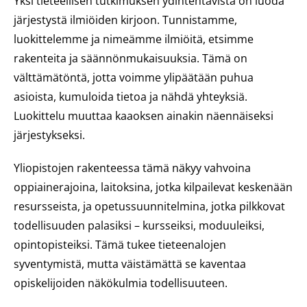
Yksi tieteellisen tutkimuksen ydintehtävistä on luoda
järjestystä ilmiöiden kirjoon. Tunnistamme,
luokittelemme ja nimeämme ilmiöitä, etsimme
rakenteita ja säännönmukaisuuksia. Tämä on
välttämätöntä, jotta voimme ylipäätään puhua
asioista, kumuloida tietoa ja nähdä yhteyksiä.
Luokittelu muuttaa kaaoksen ainakin näennäiseksi
järjestykseksi.
Yliopistojen rakenteessa tämä näkyy vahvoina
oppiainerajoina, laitoksina, jotka kilpailevat keskenään
resursseista, ja opetussuunnitelmina, jotka pilkkovat
todellisuuden palasiksi – kursseiksi, moduuleiksi,
opintopisteiksi. Tämä tukee tieteenalojen
syventymistä, mutta väistämättä se kaventaa
opiskelijoiden näkökulmia todellisuuteen.