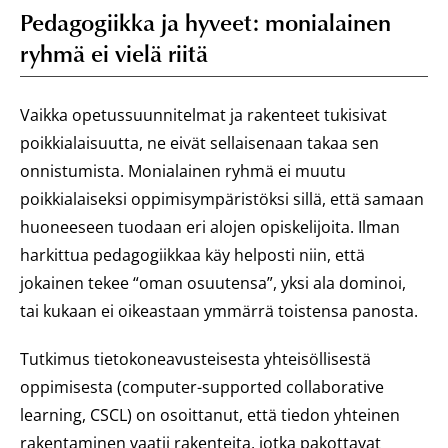
Pedagogiikka ja hyveet: monialainen
ryhmä ei vielä riitä
Vaikka opetussuunnitelmat ja rakenteet tukisivat
poikkialaisuutta, ne eivät sellaisenaan takaa sen
onnistumista. Monialainen ryhmä ei muutu
poikkialaiseksi oppimisympäristöksi sillä, että samaan
huoneeseen tuodaan eri alojen opiskelijoita. Ilman
harkittua pedagogiikkaa käy helposti niin, että
jokainen tekee “oman osuutensa”, yksi ala dominoi,
tai kukaan ei oikeastaan ymmärrä toistensa panosta.
Tutkimus tietokoneavusteisesta yhteisöllisestä
oppimisesta (computer-supported collaborative
learning, CSCL) on osoittanut, että tiedon yhteinen
rakentaminen vaatii rakenteita, jotka pakottavat