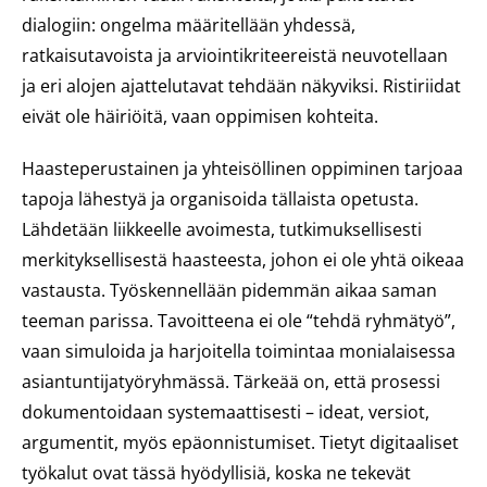
dialogiin: ongelma määritellään yhdessä,
ratkaisutavoista ja arviointikriteereistä neuvotellaan
ja eri alojen ajattelutavat tehdään näkyviksi. Ristiriidat
eivät ole häiriöitä, vaan oppimisen kohteita.
Haasteperustainen ja yhteisöllinen oppiminen tarjoaa
tapoja lähestyä ja organisoida tällaista opetusta.
Lähdetään liikkeelle avoimesta, tutkimuksellisesti
merkityksellisestä haasteesta, johon ei ole yhtä oikeaa
vastausta. Työskennellään pidemmän aikaa saman
teeman parissa. Tavoitteena ei ole “tehdä ryhmätyö”,
vaan simuloida ja harjoitella toimintaa monialaisessa
asiantuntijatyöryhmässä. Tärkeää on, että prosessi
dokumentoidaan systemaattisesti – ideat, versiot,
argumentit, myös epäonnistumiset. Tietyt digitaaliset
työkalut ovat tässä hyödyllisiä, koska ne tekevät