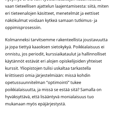
vaan tieteellisen ajattelun laajentamisesta: siitä, miten
eri tieteenalojen käsitteet, menetelmät ja eettiset
näkökulmat voidaan kytkeä samaan tutkimus- ja
oppimisprosessiin.
Kolmanneksi tarvitsemme rakenteellista joustavuutta
ja jopa tiettyä kaaoksen sietokykyä. Poikkialaisuus ei
onnistu, jos periodit, kurssiaikataulut ja hallinnolliset
käytännöt estävät eri alojen opiskelijoiden yhteiset
kurssit. Yliopistojen tulisi uskaltaa tarkastella
kriittisesti omia järjestelmiään: missä kohdin
opetussuunnitelman “optimointi” tukee
poikkialaisuutta, ja missä se estää sitä? Samalla on
hyväksyttävä, että lisääntyvä monialaisuus tuo
mukanaan myös epäjärjestystä.