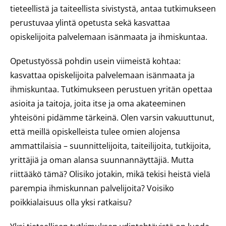
tieteellistä ja taiteellista sivistystä, antaa tutkimukseen
perustuvaa ylintä opetusta sekä kasvattaa
opiskelijoita palvelemaan isänmaata ja ihmiskuntaa.
Opetustyössä pohdin usein viimeistä kohtaa:
kasvattaa opiskelijoita palvelemaan isänmaata ja
ihmiskuntaa. Tutkimukseen perustuen yritän opettaa
asioita ja taitoja, joita itse ja oma akateeminen
yhteisöni pidämme tärkeinä. Olen varsin vakuuttunut,
että meillä opiskelleista tulee omien alojensa
ammattilaisia – suunnittelijoita, taiteilijoita, tutkijoita,
yrittäjiä ja oman alansa suunnannäyttäjiä. Mutta
riittääkö tämä? Olisiko jotakin, mikä tekisi heistä vielä
parempia ihmiskunnan palvelijoita? Voisiko
poikkialaisuus olla yksi ratkaisu?