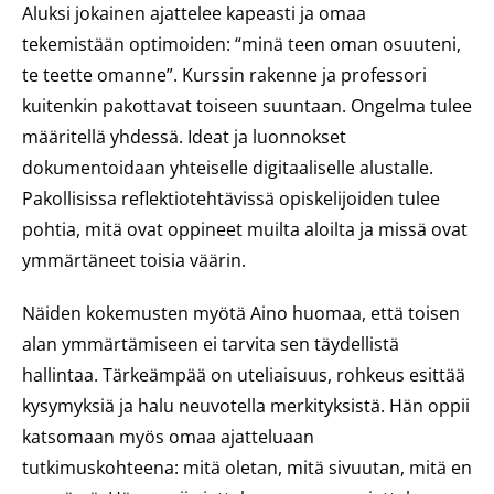
Aluksi jokainen ajattelee kapeasti ja omaa
tekemistään optimoiden: “minä teen oman osuuteni,
te teette omanne”. Kurssin rakenne ja professori
kuitenkin pakottavat toiseen suuntaan. Ongelma tulee
määritellä yhdessä. Ideat ja luonnokset
dokumentoidaan yhteiselle digitaaliselle alustalle.
Pakollisissa reflektiotehtävissä opiskelijoiden tulee
pohtia, mitä ovat oppineet muilta aloilta ja missä ovat
ymmärtäneet toisia väärin.
Näiden kokemusten myötä Aino huomaa, että toisen
alan ymmärtämiseen ei tarvita sen täydellistä
hallintaa. Tärkeämpää on uteliaisuus, rohkeus esittää
kysymyksiä ja halu neuvotella merkityksistä. Hän oppii
katsomaan myös omaa ajatteluaan
tutkimuskohteena: mitä oletan, mitä sivuutan, mitä en