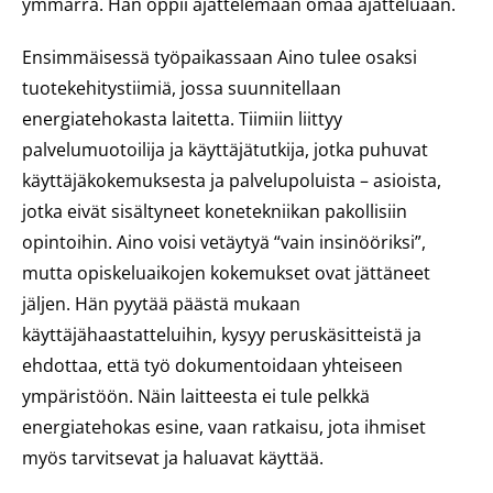
ymmärrä. Hän oppii ajattelemaan omaa ajatteluaan.
Ensimmäisessä työpaikassaan Aino tulee osaksi
tuotekehitystiimiä, jossa suunnitellaan
energiatehokasta laitetta. Tiimiin liittyy
palvelumuotoilija ja käyttäjätutkija, jotka puhuvat
käyttäjäkokemuksesta ja palvelupoluista – asioista,
jotka eivät sisältyneet konetekniikan pakollisiin
opintoihin. Aino voisi vetäytyä “vain insinööriksi”,
mutta opiskeluaikojen kokemukset ovat jättäneet
jäljen. Hän pyytää päästä mukaan
käyttäjähaastatteluihin, kysyy peruskäsitteistä ja
ehdottaa, että työ dokumentoidaan yhteiseen
ympäristöön. Näin laitteesta ei tule pelkkä
energiatehokas esine, vaan ratkaisu, jota ihmiset
myös tarvitsevat ja haluavat käyttää.