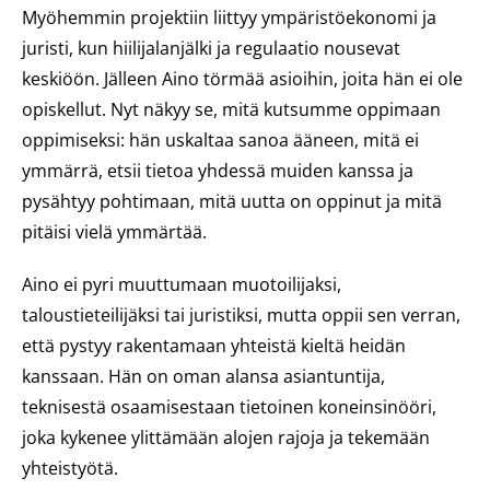
Myöhemmin projektiin liittyy ympäristöekonomi ja
juristi, kun hiilijalanjälki ja regulaatio nousevat
keskiöön. Jälleen Aino törmää asioihin, joita hän ei ole
opiskellut. Nyt näkyy se, mitä kutsumme oppimaan
oppimiseksi: hän uskaltaa sanoa ääneen, mitä ei
ymmärrä, etsii tietoa yhdessä muiden kanssa ja
pysähtyy pohtimaan, mitä uutta on oppinut ja mitä
pitäisi vielä ymmärtää.
Aino ei pyri muuttumaan muotoilijaksi,
taloustieteilijäksi tai juristiksi, mutta oppii sen verran,
että pystyy rakentamaan yhteistä kieltä heidän
kanssaan. Hän on oman alansa asiantuntija,
teknisestä osaamisestaan tietoinen koneinsinööri,
joka kykenee ylittämään alojen rajoja ja tekemään
yhteistyötä.