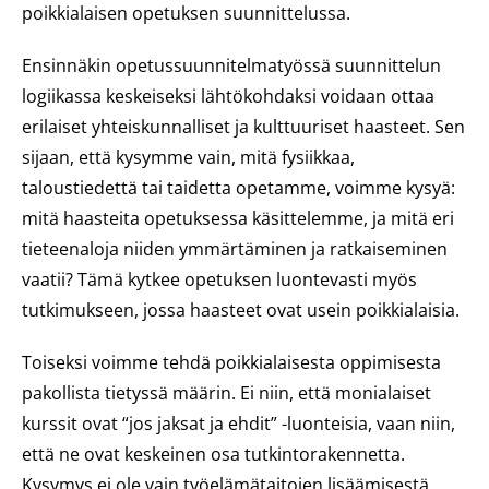
poikkialaisen opetuksen suunnittelussa.
Ensinnäkin opetussuunnitelmatyössä suunnittelun
logiikassa keskeiseksi lähtökohdaksi voidaan ottaa
erilaiset yhteiskunnalliset ja kulttuuriset haasteet. Sen
sijaan, että kysymme vain, mitä fysiikkaa,
taloustiedettä tai taidetta opetamme, voimme kysyä:
mitä haasteita opetuksessa käsittelemme, ja mitä eri
tieteenaloja niiden ymmärtäminen ja ratkaiseminen
vaatii? Tämä kytkee opetuksen luontevasti myös
tutkimukseen, jossa haasteet ovat usein poikkialaisia.
Toiseksi voimme tehdä poikkialaisesta oppimisesta
pakollista tietyssä määrin. Ei niin, että monialaiset
kurssit ovat “jos jaksat ja ehdit” -luonteisia, vaan niin,
että ne ovat keskeinen osa tutkintorakennetta.
Kysymys ei ole vain työelämätaitojen lisäämisestä,