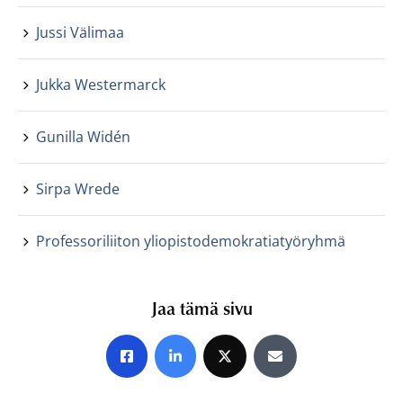
Jussi Välimaa
Jukka Westermarck
Gunilla Widén
Sirpa Wrede
Professoriliiton yliopistodemokratiatyöryhmä
Jaa tämä sivu
Jaa Facebookissa
Jaa LinkedInissä
Jaa X:ssä
Jaa sähköpostitse