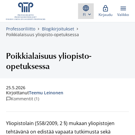
Skippaa sisältö
Kirjaudu
Valikko
Professoriliitto
Blogikirjoitukset
Poikkialaisuus yliopisto-opetuksessa
Poikkialaisuus yliopisto-
opetuksessa
25.5.2026
Kirjoittanut
Teemu Leinonen
Kommentit (1)
Yliopistolain (558/2009, 2 §) mukaan yliopistojen
tehtävänä on edistää vapaata tutkimusta sekä