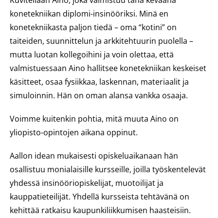
Kuvitellaan Aino, joka valmistuu tänä keväänä
konetekniikan diplomi-insinööriksi. Minä en
konetekniikasta paljon tiedä – oma “kotini” on
taiteiden, suunnittelun ja arkkitehtuurin puolella –
mutta luotan kollegoihini ja voin olettaa, että
valmistuessaan Aino hallitsee konetekniikan keskeiset
käsitteet, osaa fysiikkaa, laskennan, materiaalit ja
simuloinnin. Hän on oman alansa vankka osaaja.
Voimme kuitenkin pohtia, mitä muuta Aino on
yliopisto-opintojen aikana oppinut.
Aallon idean mukaisesti opiskeluaikanaan hän
osallistuu monialaisille kursseille, joilla työskentelevät
yhdessä insinööriopiskelijat, muotoilijat ja
kauppatieteilijät. Yhdellä kursseista tehtävänä on
kehittää ratkaisu kaupunkiliikkumisen haasteisiin.