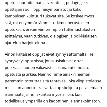
opetussuunnitelmat ja rakenteet, pedagogiikka,
opettajan rooli, oppimisympäristöt ja koko
kampuksen kulttuuri tukevat sitä. Se koskee myös
sitä, miten ymmärrämme tutkimusperustaisen
opetuksen: ei vain viimeisimpien tutkimustulosten
esittelynä, vaan tutkivan, dialogisen ja poikkialaisen
ajattelun harjoitteluna.
Ainon kaltaiset oppijat eivät synny sattumalta. He
syntyvät yliopistoissa, jotka uskaltavat ottaa
poikkialaisuuden vakavasti – osana tutkimusta,
opetusta ja arkea. Näin voimme ainakin hieman
paremmin toteuttaa sitä tehtävää, joka yliopistolaissa
meille on annettu: kasvattaa opiskelijoita palvelemaan
isänmaata ja ihmiskuntaa myös silloin, kun
todellisuus ympärillä on kaoottinen ja ennakoimaton.