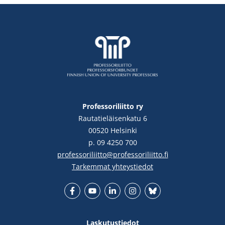
Professoriliitto ry
Rautatieläisenkatu 6
00520 Helsinki
p. 09 4250 700
professoriliitto@professoriliitto.fi
Tarkemmat yhteystiedot
Facebook
YouTube
LinkedIn
Instgram
Bluesky
Laskutustiedot