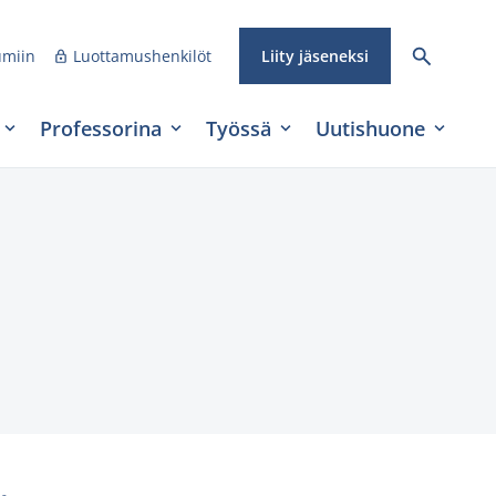
umiin
Luottamushenkilöt
Liity jäseneksi
Professorina
Työssä
Uutishuone