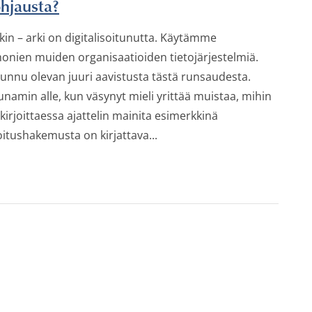
ohjausta?
n – arki on digitalisoitunutta. Käytämme
ien muiden organisaatioiden tietojärjestelmiä.
unnu olevan juuri aavistusta tästä runsaudesta.
sunamin alle, kun väsynyt mieli yrittää muistaa, mihin
kirjoittaessa ajattelin mainita esimerkkinä
itushakemusta on kirjattava...