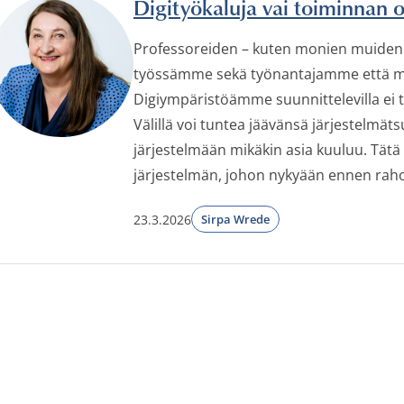
Digityökaluja vai toiminnan 
Professoreiden – kuten monien muidenki
työssämme sekä työnantajamme että mon
Digiympäristöämme suunnittelevilla ei t
Välillä voi tuntea jäävänsä järjestelmät
järjestelmään mikäkin asia kuuluu. Tätä 
järjestelmän, johon nykyään ennen raho
23.3.2026
Sirpa Wrede