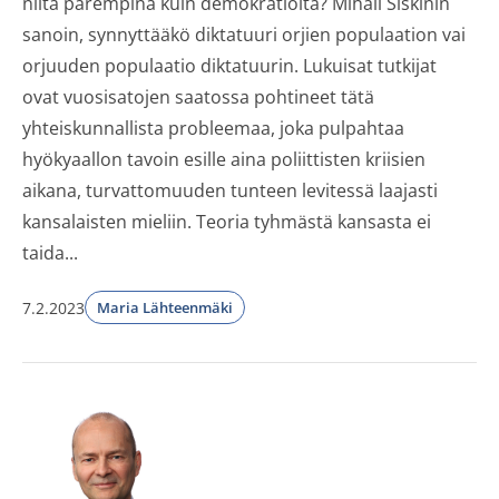
niitä parempina kuin demokratioita? Mihail Šiškinin
sanoin, synnyttääkö diktatuuri orjien populaation vai
orjuuden populaatio diktatuurin. Lukuisat tutkijat
ovat vuosisatojen saatossa pohtineet tätä
yhteiskunnallista probleemaa, joka pulpahtaa
hyökyaallon tavoin esille aina poliittisten kriisien
aikana, turvattomuuden tunteen levitessä laajasti
kansalaisten mieliin. Teoria tyhmästä kansasta ei
taida...
7.2.2023
Maria Lähteenmäki