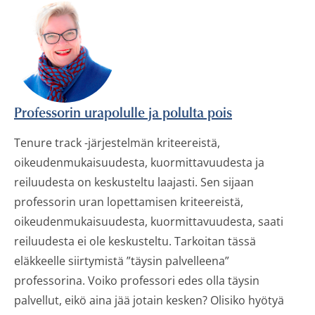
Professorin urapolulle ja polulta pois
Tenure track -järjestelmän kriteereistä,
oikeudenmukaisuudesta, kuormittavuudesta ja
reiluudesta on keskusteltu laajasti. Sen sijaan
professorin uran lopettamisen kriteereistä,
oikeudenmukaisuudesta, kuormittavuudesta, saati
reiluudesta ei ole keskusteltu. Tarkoitan tässä
eläkkeelle siirtymistä ”täysin palvelleena”
professorina. Voiko professori edes olla täysin
palvellut, eikö aina jää jotain kesken? Olisiko hyötyä