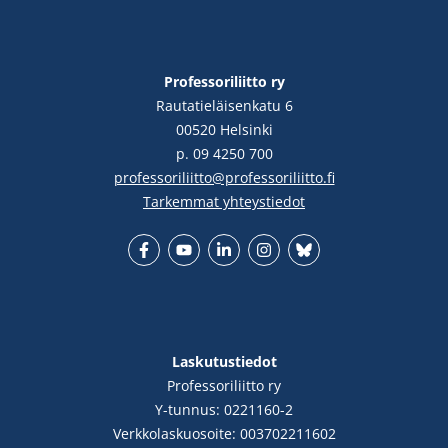
Professoriliitto ry
Rautatieläisenkatu 6
00520 Helsinki
p. 09 4250 700
professoriliitto@professoriliitto.fi
Tarkemmat yhteystiedot
Facebook
YouTube
LinkedIn
Instgram
Bluesky
Laskutustiedot
Professoriliitto ry
Y-tunnus: 0221160-2
Verkkolaskuosoite: 003702211602