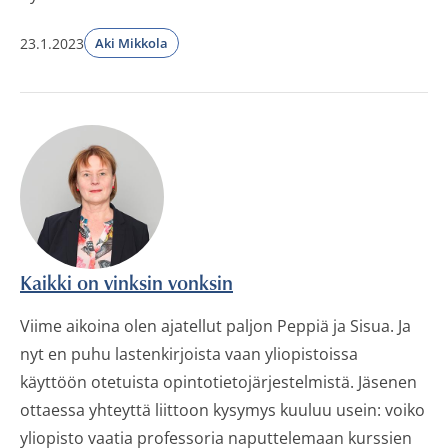
23.1.2023
Aki Mikkola
Kaikki on vinksin vonksin
Viime aikoina olen ajatellut paljon Peppiä ja Sisua. Ja
nyt en puhu lastenkirjoista vaan yliopistoissa
käyttöön otetuista opintotietojärjestelmistä. Jäsenen
ottaessa yhteyttä liittoon kysymys kuuluu usein: voiko
yliopisto vaatia professoria naputtelemaan kurssien