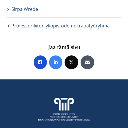
Sirpa Wrede
Professoriliiton yliopistodemokratiatyöryhmä
Jaa tämä sivu
Jaa Facebookissa
Jaa LinkedInissä
Jaa X:ssä
Jaa sähköpostitse