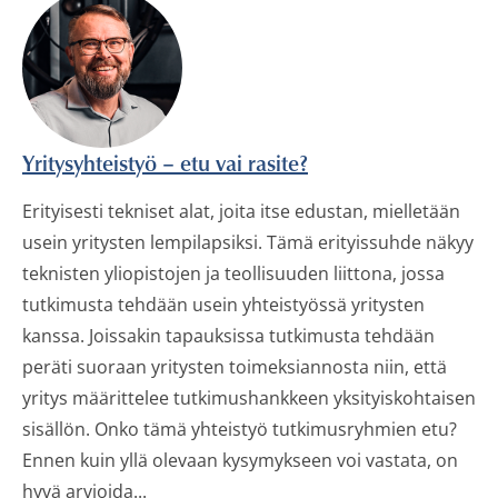
Yritysyhteistyö – etu vai rasite?
Erityisesti tekniset alat, joita itse edustan, mielletään
usein yritysten lempilapsiksi. Tämä erityissuhde näkyy
teknisten yliopistojen ja teollisuuden liittona, jossa
tutkimusta tehdään usein yhteistyössä yritysten
kanssa. Joissakin tapauksissa tutkimusta tehdään
peräti suoraan yritysten toimeksiannosta niin, että
yritys määrittelee tutkimushankkeen yksityiskohtaisen
sisällön. Onko tämä yhteistyö tutkimusryhmien etu?
Ennen kuin yllä olevaan kysymykseen voi vastata, on
hyvä arvioida...