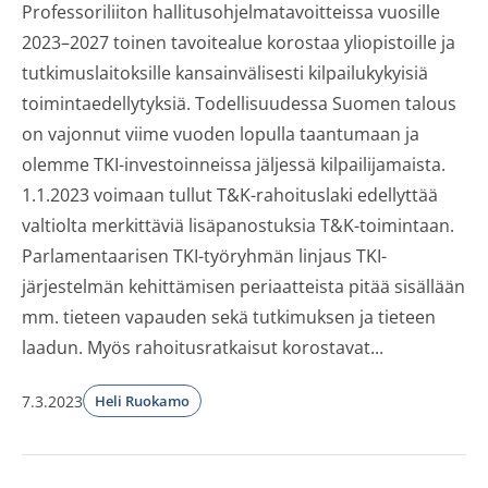
Professoriliiton hallitusohjelmatavoitteissa vuosille
2023–2027 toinen tavoitealue korostaa yliopistoille ja
tutkimuslaitoksille kansainvälisesti kilpailukykyisiä
toimintaedellytyksiä. Todellisuudessa Suomen talous
on vajonnut viime vuoden lopulla taantumaan ja
olemme TKI-investoinneissa jäljessä kilpailijamaista.
1.1.2023 voimaan tullut T&K-rahoituslaki edellyttää
valtiolta merkittäviä lisäpanostuksia T&K-toimintaan.
Parlamentaarisen TKI-työryhmän linjaus TKI-
järjestelmän kehittämisen periaatteista pitää sisällään
mm. tieteen vapauden sekä tutkimuksen ja tieteen
laadun. Myös rahoitusratkaisut korostavat...
7.3.2023
Heli Ruokamo