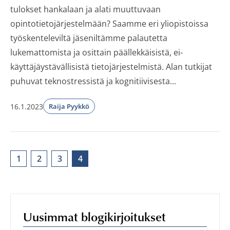
tulokset hankalaan ja alati muuttuvaan
opintotietojärjestelmään? Saamme eri yliopistoissa
työskenteleviltä jäseniltämme palautetta
lukemattomista ja osittain päällekkäisistä, ei-
käyttäjäystävällisistä tietojärjestelmistä. Alan tutkijat
puhuvat teknostressistä ja kognitiivisesta...
16.1.2023
Raija Pyykkö
1
2
3
4
Uusimmat blogikirjoitukset