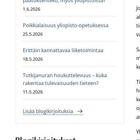
päätöksenteko, myös yliopistoissa?
J
1.6.2026
a
Poikkialaisuus yliopisto-opetuksessa
t
25.5.2026
v
S
Erittäin kannattavaa liiketoimintaa
m
18.5.2026
k
Tutkijanuran houkuttelevuus – kuka
T
rakentaa tulevaisuuden tieteen?
h
11.5.2026
k
o
Lisää blogikirjoituksia
a
Y