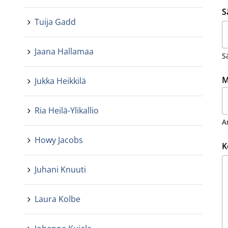
S
Tuija Gadd
Jaana Hallamaa
S
M
Jukka Heikkilä
Ria Heilä-Ylikallio
A
Howy Jacobs
K
Juhani Knuuti
Laura Kolbe