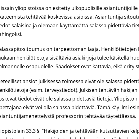
oissain yliopistoissa on esitetty ulkopuolisille asiantuntijoill
kateemista tehtävää koskevissa asioissa. Asiantuntija sitou
iedot salaisina ja olemaan käyttämättä salassa pidettäviä tie
ahingoksi.
alassapitositoumus on tarpeettoman laaja. Henkilötietojen kä
ukaan henkilötietoja sisältäviä asiakirjoja tulee käsitellä huol
olmannelle osapuolelle. Säädökset ovat kattavia, eikä erityis
ieteelliset ansiot julkisessa toimessa eivät ole salassa pidet
enkilötietoja (esim. terveystiedot). Julkisen tehtävän hakij
oskevat tiedot eivät ole salassa pidettäviä tietoja. Yliopisto
pettajana eivät voi olla salassa pidettäviä. Tämä käy ilmi esim
siantuntijamenettelystä professorin tehtävää täytettäessä.
liopistolain 33.3 §: ”Hakijoiden ja tehtävään kutsuttavien ke