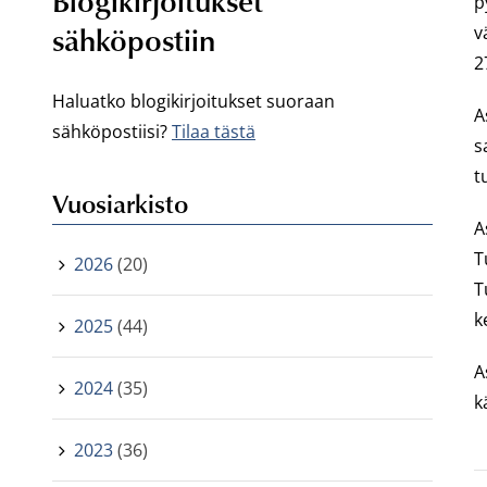
Blogikirjoitukset
p
sähköpostiin
v
2
Haluatko blogikirjoitukset suoraan
A
sähköpostiisi?
Tilaa tästä
s
t
Vuosiarkisto
A
T
2026
(20)
T
k
2025
(44)
A
2024
(35)
k
2023
(36)