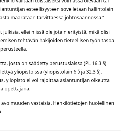
enkilö valitaan toistaiseksi voimassa olevaan tai
tuntijan esteellisyyteen sovelletaan hallintolain
ävästä määrätään tarvittaessa johtosäännössä.”
kisia, ellei niissä ole jotain erityistä, mikä olisi
eemisen tehtävän hakijoiden tieteellisen työn tasoa
perusteella.
, josta on säädetty perustuslaissa (PL 16.3 §).
yä yliopistoissa (yliopistolain 6 § ja 32.3 §).
yliopisto ei voi rajoittaa asiantuntijan oikeutta
ja opettajana.
n avoimuuden vastaisia. Henkilötietojen huolellinen
ä.