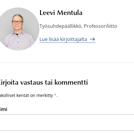
Leevi Mentula
Työsuhdepäällikkö, Professoriliitto
Lue lisää kirjoittajalta
irjoita vastaus tai kommentti
akolliset kentät on merkitty
*
.
imi