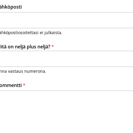
ähköposti
ähköpostiosoitettasi ei julkaista.
itä on neljä plus neljä?
*
nna vastaus numerona.
ommentti
*