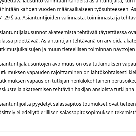
yydettävä lausunto vähintään kahdelta asiantuntijalta, kun h
ähintään kahden vuoden määräaikaiseen työsuhteeseen. Asian
7–29 §:ää. Asiantuntijoiden valinnasta, toiminnasta ja teht
siantuntijalausunnot akateemista tehtävää täytettäessä ovat jul
alassa pidettävää. Asiantuntijan tehtävänä on arvioida akat
utkimusjulkaisujen ja muun tieteellisen toiminnan näyttöjen 
siantuntijalausuntojen avoimuus on osa tutkimuksen vapautta
utkimuksen vapauden rajoittaminen on lähtökohtaisesti kiellett
utkimuksen vapaus on tutkijan henkilökohtainen perusoikeus, 
eskustella akateemisen tehtävän hakijan ansioista tutkijana 
siantuntijoilta pyydetyt salassapitositoumukset ovat tietee
äsittely ei edellytä erillisen salassapitosopimuksen tekemist