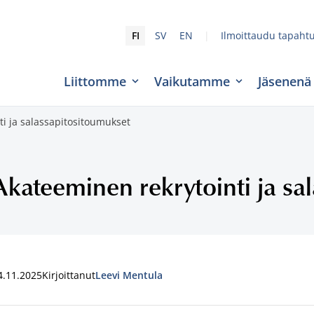
|
FI
SV
EN
Ilmoittaudu tapaht
Liittomme
Vaikutamme
Jäsenenä
i ja salassapitositoumukset
Akateeminen rekrytointi ja sa
4.11.2025
Kirjoittanut
Leevi Mentula