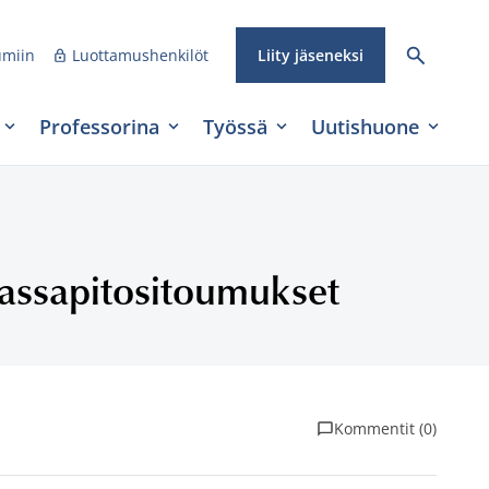
umiin
Luottamushenkilöt
Liity jäseneksi
Professorina
Työssä
Uutishuone
lassapitositoumukset
Kommentit (0)