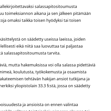
e allekirjoitettavaksi salassapitositoumusta
tuu toimeksiannon aikana ja sen jälkeen pitämään
toja omaksi taikka toisen hyödyksi tai toisen
sittelystä on säädetty useissa laeissa, joiden
ellisesti eikä niitä saa luovuttaa tai paljastaa
tä salassapitositoumusta tarvita.
täviä, mutta hakemuksissa voi olla salassa pidettäviä
an nimeä, koulutusta, työkokemusta ja osaamista
n akateemisen tehtävän hakijan ansiot tutkijana ja
erkiksi yliopistolain 33.3 §:stä, jossa on säädetty
lpoisuudesta ja ansioista on ennen valintaa