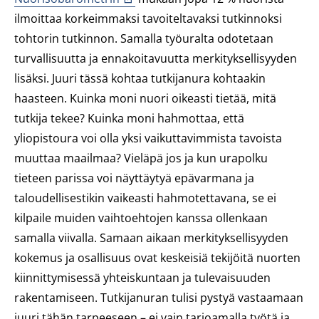
ilmoittaa korkeimmaksi tavoiteltavaksi tutkinnoksi
tohtorin tutkinnon. Samalla työuralta odotetaan
turvallisuutta ja ennakoitavuutta merkityksellisyyden
lisäksi. Juuri tässä kohtaa tutkijanura kohtaakin
haasteen. Kuinka moni nuori oikeasti tietää, mitä
tutkija tekee? Kuinka moni hahmottaa, että
yliopistoura voi olla yksi vaikuttavimmista tavoista
muuttaa maailmaa? Vieläpä jos ja kun urapolku
tieteen parissa voi näyttäytyä epävarmana ja
taloudellisestikin vaikeasti hahmotettavana, se ei
kilpaile muiden vaihtoehtojen kanssa ollenkaan
samalla viivalla. Samaan aikaan merkityksellisyyden
kokemus ja osallisuus ovat keskeisiä tekijöitä nuorten
kiinnittymisessä yhteiskuntaan ja tulevaisuuden
rakentamiseen. Tutkijanuran tulisi pystyä vastaamaan
juuri tähän tarpeeseen – ei vain tarjoamalla työtä ja