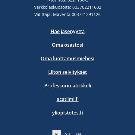
Verkkolaskuosoite: 003702211602
Välittäjä: Maventa 003721291126
Hae jäsenyyttä
Oma osastosi
Oma luottamusmiehesi
Liiton selvitykset
Professorimatrikkeli
acatiimi.fi
yliopistotes.fi
FI
SV
EN