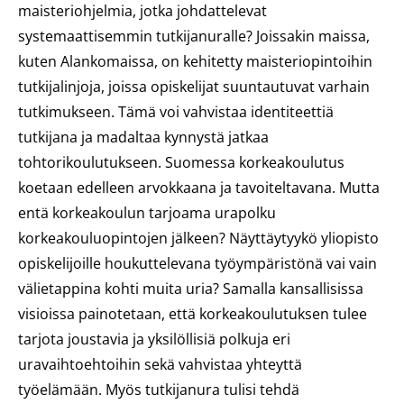
maisteriohjelmia, jotka johdattelevat
systemaattisemmin tutkijanuralle? Joissakin maissa,
kuten Alankomaissa, on kehitetty maisteriopintoihin
tutkijalinjoja, joissa opiskelijat suuntautuvat varhain
tutkimukseen. Tämä voi vahvistaa identiteettiä
tutkijana ja madaltaa kynnystä jatkaa
tohtorikoulutukseen. Suomessa korkeakoulutus
koetaan edelleen arvokkaana ja tavoiteltavana. Mutta
entä korkeakoulun tarjoama urapolku
korkeakouluopintojen jälkeen? Näyttäytyykö yliopisto
opiskelijoille houkuttelevana työympäristönä vai vain
välietappina kohti muita uria? Samalla kansallisissa
visioissa painotetaan, että korkeakoulutuksen tulee
tarjota joustavia ja yksilöllisiä polkuja eri
uravaihtoehtoihin sekä vahvistaa yhteyttä
työelämään. Myös tutkijanura tulisi tehdä