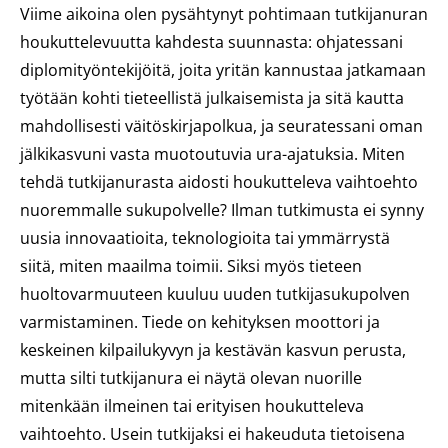
Viime aikoina olen pysähtynyt pohtimaan tutkijanuran
houkuttelevuutta kahdesta suunnasta: ohjatessani
diplomityöntekijöitä, joita yritän kannustaa jatkamaan
työtään kohti tieteellistä julkaisemista ja sitä kautta
mahdollisesti väitöskirjapolkua, ja seuratessani oman
jälkikasvuni vasta muotoutuvia ura-ajatuksia. Miten
tehdä tutkijanurasta aidosti houkutteleva vaihtoehto
nuoremmalle sukupolvelle? Ilman tutkimusta ei synny
uusia innovaatioita, teknologioita tai ymmärrystä
siitä, miten maailma toimii. Siksi myös tieteen
huoltovarmuuteen kuuluu uuden tutkijasukupolven
varmistaminen. Tiede on kehityksen moottori ja
keskeinen kilpailukyvyn ja kestävän kasvun perusta,
mutta silti tutkijanura ei näytä olevan nuorille
mitenkään ilmeinen tai erityisen houkutteleva
vaihtoehto. Usein tutkijaksi ei hakeuduta tietoisena