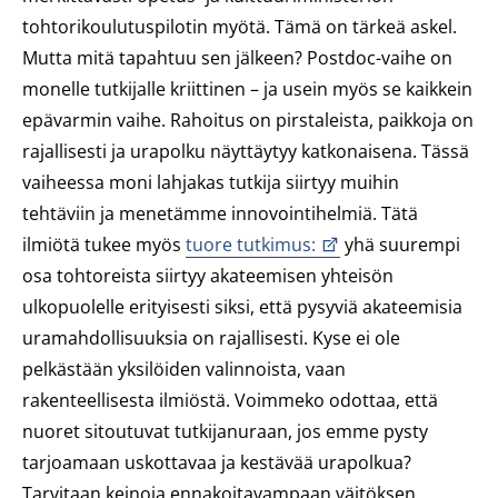
tohtorikoulutuspilotin myötä. Tämä on tärkeä askel.
Mutta mitä tapahtuu sen jälkeen? Postdoc-vaihe on
monelle tutkijalle kriittinen – ja usein myös se kaikkein
epävarmin vaihe. Rahoitus on pirstaleista, paikkoja on
rajallisesti ja urapolku näyttäytyy katkonaisena. Tässä
vaiheessa moni lahjakas tutkija siirtyy muihin
tehtäviin ja menetämme innovointihelmiä. Tätä
ilmiötä tukee myös
tuore tutkimus:
yhä suurempi
osa tohtoreista siirtyy akateemisen yhteisön
ulkopuolelle erityisesti siksi, että pysyviä akateemisia
uramahdollisuuksia on rajallisesti. Kyse ei ole
pelkästään yksilöiden valinnoista, vaan
rakenteellisesta ilmiöstä. Voimmeko odottaa, että
nuoret sitoutuvat tutkijanuraan, jos emme pysty
tarjoamaan uskottavaa ja kestävää urapolkua?
Tarvitaan keinoja ennakoitavampaan väitöksen