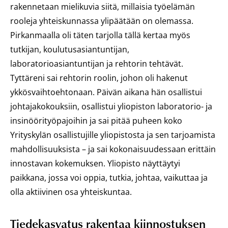
rakennetaan mielikuvia siitä, millaisia työelämän
rooleja yhteiskunnassa ylipäätään on olemassa.
Pirkanmaalla oli täten tarjolla tällä kertaa myös
tutkijan, koulutusasiantuntijan,
laboratorioasiantuntijan ja rehtorin tehtävät.
Tyttäreni sai rehtorin roolin, johon oli hakenut
ykkösvaihtoehtonaan. Päivän aikana hän osallistui
johtajakokouksiin, osallistui yliopiston laboratorio- ja
insinöörityöpajoihin ja sai pitää puheen koko
Yrityskylän osallistujille yliopistosta ja sen tarjoamista
mahdollisuuksista – ja sai kokonaisuudessaan erittäin
innostavan kokemuksen. Yliopisto näyttäytyi
paikkana, jossa voi oppia, tutkia, johtaa, vaikuttaa ja
olla aktiivinen osa yhteiskuntaa.
Tiedekasvatus rakentaa kiinnostuksen