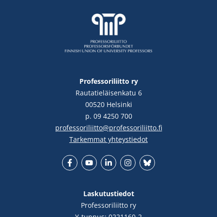
Professoriliitto ry
Rautatieläisenkatu 6
00520 Helsinki
p. 09 4250 700
professoriliitto@professoriliitto.fi
Tarkemmat yhteystiedot
Facebook
YouTube
LinkedIn
Instgram
Bluesky
Laskutustiedot
Professoriliitto ry
Y-tunnus: 0221160-2