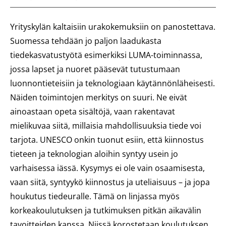
Yrityskylän kaltaisiin urakokemuksiin on panostettava.
Suomessa tehdään jo paljon laadukasta
tiedekasvatustyötä esimerkiksi LUMA-toiminnassa,
jossa lapset ja nuoret pääsevät tutustumaan
luonnontieteisiin ja teknologiaan käytännönläheisesti.
Näiden toimintojen merkitys on suuri. Ne eivät
ainoastaan opeta sisältöjä, vaan rakentavat
mielikuvaa siitä, millaisia mahdollisuuksia tiede voi
tarjota. UNESCO onkin tuonut esiin, että kiinnostus
tieteen ja teknologian aloihin syntyy usein jo
varhaisessa iässä. Kysymys ei ole vain osaamisesta,
vaan siitä, syntyykö kiinnostus ja uteliaisuus – ja jopa
houkutus tiedeuralle. Tämä on linjassa myös
korkeakoulutuksen ja tutkimuksen pitkän aikavälin
tavoitteiden kanssa. Niissä korostetaan koulutuksen