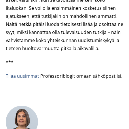
askel, varsinkin, kun se tavoittaa melkein koko
ikäluokan. Se voi olla ensimmäinen kosketus siihen
ajatukseen, että tutkijakin on mahdollinen ammatti.
Näitä hetkiä pitäisi luoda tietoisesti lisää ja osoittaa ne
syyt, miksi kannattaa olla tulevaisuuden tutkija – näin
vahvistamme koko yhteiskunnan uudistumiskykyä ja
tieteen huoltovarmuutta pitkällä aikavälillä.
***
Tilaa uusimmat
Professoriblogit omaan sähköpostiisi.