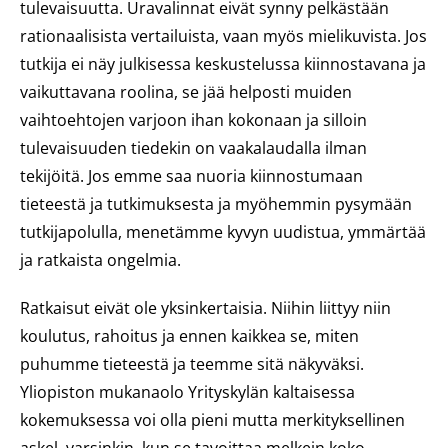
tulevaisuutta. Uravalinnat eivät synny pelkästään
rationaalisista vertailuista, vaan myös mielikuvista. Jos
tutkija ei näy julkisessa keskustelussa kiinnostavana ja
vaikuttavana roolina, se jää helposti muiden
vaihtoehtojen varjoon ihan kokonaan ja silloin
tulevaisuuden tiedekin on vaakalaudalla ilman
tekijöitä. Jos emme saa nuoria kiinnostumaan
tieteestä ja tutkimuksesta ja myöhemmin pysymään
tutkijapolulla, menetämme kyvyn uudistua, ymmärtää
ja ratkaista ongelmia.
Ratkaisut eivät ole yksinkertaisia. Niihin liittyy niin
koulutus, rahoitus ja ennen kaikkea se, miten
puhumme tieteestä ja teemme sitä näkyväksi.
Yliopiston mukanaolo Yrityskylän kaltaisessa
kokemuksessa voi olla pieni mutta merkityksellinen