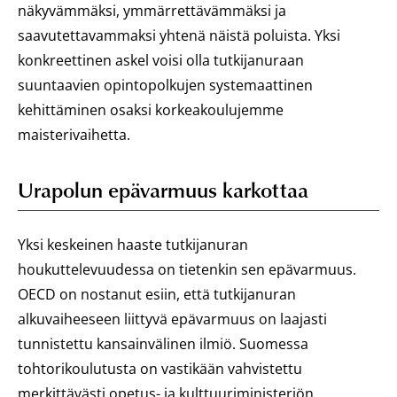
näkyvämmäksi, ymmärrettävämmäksi ja
saavutettavammaksi yhtenä näistä poluista. Yksi
konkreettinen askel voisi olla tutkijanuraan
suuntaavien opintopolkujen systemaattinen
kehittäminen osaksi korkeakoulujemme
maisterivaihetta.
Urapolun epävarmuus karkottaa
Yksi keskeinen haaste tutkijanuran
houkuttelevuudessa on tietenkin sen epävarmuus.
OECD on nostanut esiin, että tutkijanuran
alkuvaiheeseen liittyvä epävarmuus on laajasti
tunnistettu kansainvälinen ilmiö. Suomessa
tohtorikoulutusta on vastikään vahvistettu
merkittävästi opetus- ja kulttuuriministeriön