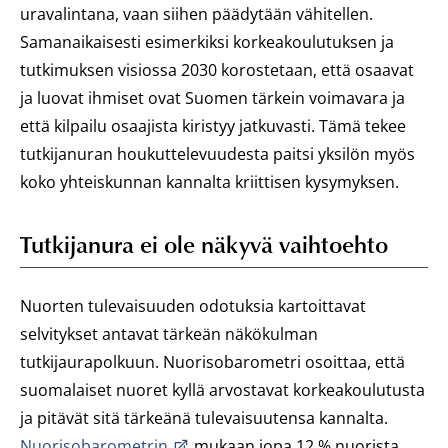
uravalintana, vaan siihen päädytään vähitellen.
Samanaikaisesti esimerkiksi korkeakoulutuksen ja
tutkimuksen visiossa 2030 korostetaan, että osaavat
ja luovat ihmiset ovat Suomen tärkein voimavara ja
että kilpailu osaajista kiristyy jatkuvasti. Tämä tekee
tutkijanuran houkuttelevuudesta paitsi yksilön myös
koko yhteiskunnan kannalta kriittisen kysymyksen.
Tutkijanura ei ole näkyvä vaihtoehto
Nuorten tulevaisuuden odotuksia kartoittavat
selvitykset antavat tärkeän näkökulman
tutkijaurapolkuun. Nuorisobarometri osoittaa, että
suomalaiset nuoret kyllä arvostavat korkeakoulutusta
ja pitävät sitä tärkeänä tulevaisuutensa kannalta.
Nuorisobarometrin
mukaan jopa 12 % nuorista