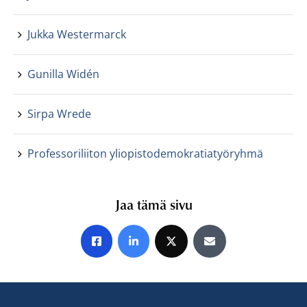
Jukka Westermarck
Gunilla Widén
Sirpa Wrede
Professoriliiton yliopistodemokratiatyöryhmä
Jaa tämä sivu
Jaa Facebookissa
Jaa LinkedInissä
Jaa X:ssä
Jaa sähköpostitse