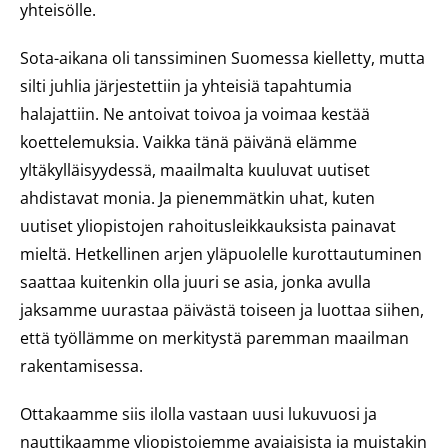
yhteisölle.
Sota-aikana oli tanssiminen Suomessa kielletty, mutta
silti juhlia järjestettiin ja yhteisiä tapahtumia
halajattiin. Ne antoivat toivoa ja voimaa kestää
koettelemuksia. Vaikka tänä päivänä elämme
yltäkylläisyydessä, maailmalta kuuluvat uutiset
ahdistavat monia. Ja pienemmätkin uhat, kuten
uutiset yliopistojen rahoitusleikkauksista painavat
mieltä. Hetkellinen arjen yläpuolelle kurottautuminen
saattaa kuitenkin olla juuri se asia, jonka avulla
jaksamme uurastaa päivästä toiseen ja luottaa siihen,
että työllämme on merkitystä paremman maailman
rakentamisessa.
Ottakaamme siis ilolla vastaan uusi lukuvuosi ja
nauttikaamme yliopistojemme avajaisista ja muistakin