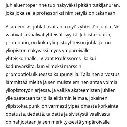
juhlaluentoperinne tuo näkyväksi pitkän tutkijanuran,
joka jokaisella professoriksi nimitetyllä on takanaan.
Akateemiset juhlat ovat aina myös yhteisön juhlia. Ne
vaativat ja vaalivat yhteisöllisyyttä. Juhlista suurin,
promootio, on koko yliopistoyhteisön juhla ja tuo
yliopiston näkyväksi myös ympäröivälle
yhteiskunnalle. ”Vivant Professores” kaikui
kadunvarsilta, kun viimeksi marssin
promootiokulkueessa kaupungilla. Tällainen arvostus
lämmittää mieltä ja sen muisteleminen antaa voimia
yliopistotyön arjessa. Ja vaikka akateemisten juhlien
ylle saatetaan tarjoilla elitismin leimaa, jokainen
ylipistokaupunki on varmasti ylpeä omasta korkeinta
opetusta, tiedettä, taidetta ja sivistystä vaalivasta
opinahjostaan ja sen merkityksestä ympäröivälle