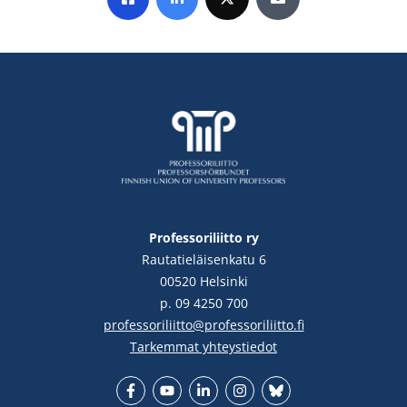
Jaa Facebookissa
Jaa LinkedInissä
Jaa X:ssä
Jaa sähköpostitse
Professoriliitto ry
Rautatieläisenkatu 6
00520 Helsinki
p. 09 4250 700
professoriliitto@professoriliitto.fi
Tarkemmat yhteystiedot