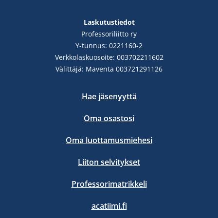
Facebook
YouTube
LinkedIn
Instgram
Bluesky
Laskutustiedot
Professoriliitto ry
Y-tunnus: 0221160-2
Verkkolaskuosoite: 003702211602
Välittäjä: Maventa 003721291126
Hae jäsenyyttä
Oma osastosi
Oma luottamusmiehesi
Liiton selvitykset
Professorimatrikkeli
acatiimi.fi