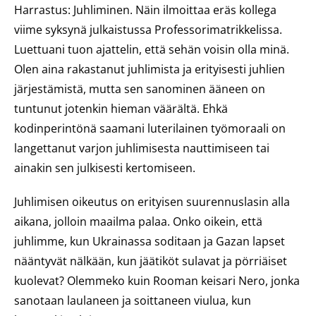
Harrastus: Juhliminen. Näin ilmoittaa eräs kollega
viime syksynä julkaistussa Professorimatrikkelissa.
Luettuani tuon ajattelin, että sehän voisin olla minä.
Olen aina rakastanut juhlimista ja erityisesti juhlien
järjestämistä, mutta sen sanominen ääneen on
tuntunut jotenkin hieman väärältä. Ehkä
kodinperintönä saamani luterilainen työmoraali on
langettanut varjon juhlimisesta nauttimiseen tai
ainakin sen julkisesti kertomiseen.
Juhlimisen oikeutus on erityisen suurennuslasin alla
aikana, jolloin maailma palaa. Onko oikein, että
juhlimme, kun Ukrainassa soditaan ja Gazan lapset
nääntyvät nälkään, kun jäätiköt sulavat ja pörriäiset
kuolevat? Olemmeko kuin Rooman keisari Nero, jonka
sanotaan laulaneen ja soittaneen viulua, kun