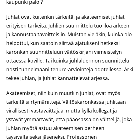
kaupunki paloi?
Juhlat ovat kuitenkin tärkeitä, ja akateemiset juhlat
erityisen tärkeitä. Juhlien suunnittelu tuo iloa arkeen
ja kannustaa tavoitteisiin. Muistan vieläkin, kuinka olo
helpottui, kun saatoin siirtää ajatukseni hetkeksi
karonkan suunnitteluun väitöskirjani viimeistelyn
ottaessa koville. Tai kuinka juhlaluennon suunnittelu
nosti tunnelmaani tenure-arviointeja odotellessa. Arki
tekee juhlan, ja juhlat kannattelevat arjessa.
Akateemiset, niin kuin muutkin juhlat, ovat myös
tärkeitä siirtymäriittejä. Väitöskaronkassa juhlitaan
virallisesti vastaväittäjää, mutta kyllä kollegat ja
ystävät ymmärtävät, että pääosassa on väittelijä, joka
juhlan myötä astuu akateemisen perheen
täysivaltaiseksi jäseneksi. Professorien