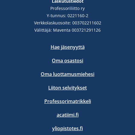
Laskutustiedot
Professoriliitto ry
Y-tunnus: 0221160-2
Verkkolaskuosoite: 003702211602
Välittäjä: Maventa 003721291126
Hae jäsenyyttä
Oma osastosi
Oma luottamusmiehesi
Liiton selvitykset
Professorimatrikkeli
acatiimi.fi
yliopistotes.fi