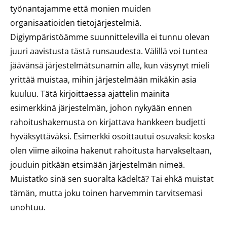
työnantajamme että monien muiden
organisaatioiden tietojärjestelmiä.
Digiympäristöämme suunnittelevilla ei tunnu olevan
juuri aavistusta tästä runsaudesta. Välillä voi tuntea
jäävänsä järjestelmätsunamin alle, kun väsynyt mieli
yrittää muistaa, mihin järjestelmään mikäkin asia
kuuluu. Tätä kirjoittaessa ajattelin mainita
esimerkkinä järjestelmän, johon nykyään ennen
rahoitushakemusta on kirjattava hankkeen budjetti
hyväksyttäväksi. Esimerkki osoittautui osuvaksi: koska
olen viime aikoina hakenut rahoitusta harvakseltaan,
jouduin pitkään etsimään järjestelmän nimeä.
Muistatko sinä sen suoralta kädeltä? Tai ehkä muistat
tämän, mutta joku toinen harvemmin tarvitsemasi
unohtuu.