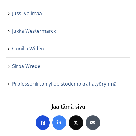
Jussi Välimaa
Jukka Westermarck
Gunilla Widén
Sirpa Wrede
Professoriliiton yliopistodemokratiatyöryhmä
Jaa tämä sivu
Jaa Facebookissa
Jaa LinkedInissä
Jaa X:ssä
Jaa sähköpostitse