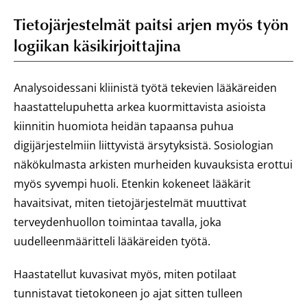
Tietojärjestelmät paitsi arjen myös työn
logiikan käsikirjoittajina
Analysoidessani kliinistä työtä tekevien lääkäreiden
haastattelupuhetta arkea kuormittavista asioista
kiinnitin huomiota heidän tapaansa puhua
digijärjestelmiin liittyvistä ärsytyksistä. Sosiologian
näkökulmasta arkisten murheiden kuvauksista erottui
myös syvempi huoli. Etenkin kokeneet lääkärit
havaitsivat, miten tietojärjestelmät muuttivat
terveydenhuollon toimintaa tavalla, joka
uudelleenmääritteli lääkäreiden työtä.
Haastatellut kuvasivat myös, miten potilaat
tunnistavat tietokoneen jo ajat sitten tulleen