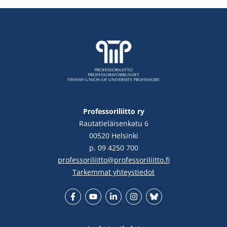
Professoriliitto ry
Rautatieläisenkatu 6
00520 Helsinki
p. 09 4250 700
professoriliitto@professoriliitto.fi
Tarkemmat yhteystiedot
Facebook
YouTube
LinkedIn
Instgram
Bluesky