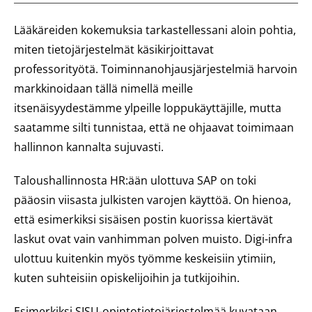
Lääkäreiden kokemuksia tarkastellessani aloin pohtia,
miten tietojärjestelmät käsikirjoittavat
professorityötä. Toiminnanohjausjärjestelmiä harvoin
markkinoidaan tällä nimellä meille
itsenäisyydestämme ylpeille loppukäyttäjille, mutta
saatamme silti tunnistaa, että ne ohjaavat toimimaan
hallinnon kannalta sujuvasti.
Taloushallinnosta HR:ään ulottuva SAP on toki
pääosin viisasta julkisten varojen käyttöä. On hienoa,
että esimerkiksi sisäisen postin kuorissa kiertävät
laskut ovat vain vanhimman polven muisto. Digi-infra
ulottuu kuitenkin myös työmme keskeisiin ytimiin,
kuten suhteisiin opiskelijoihin ja tutkijoihin.
Esimerkiksi SISU-opintotietojärjestelmää kuvataan