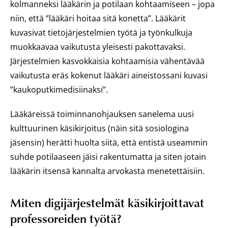
kolmanneksi lääkärin ja potilaan kohtaamiseen – jopa
niin, että ”lääkäri hoitaa sitä konetta”. Lääkärit
kuvasivat tietojärjestelmien työtä ja työnkulkuja
muokkaavaa vaikutusta yleisesti pakottavaksi.
Järjestelmien kasvokkaisia kohtaamisia vähentävää
vaikutusta eräs kokenut lääkäri aineistossani kuvasi
”kaukoputkimedisiinaksi”.
Lääkäreissä toiminnanohjauksen sanelema uusi
kulttuurinen käsikirjoitus (näin sitä sosiologina
jäsensin) herätti huolta siitä, että entistä useammin
suhde potilaaseen jäisi rakentumatta ja siten jotain
lääkärin itsensä kannalta arvokasta menetettäisiin.
Miten digijärjestelmät käsikirjoittavat
professoreiden työtä?