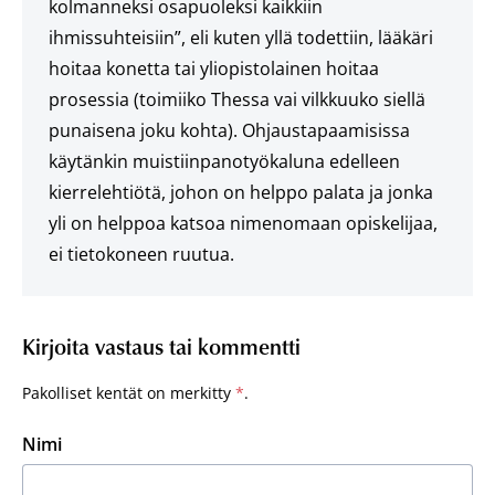
kolmanneksi osapuoleksi kaikkiin
ihmissuhteisiin”, eli kuten yllä todettiin, lääkäri
hoitaa konetta tai yliopistolainen hoitaa
prosessia (toimiiko Thessa vai vilkkuuko siellä
punaisena joku kohta). Ohjaustapaamisissa
käytänkin muistiinpanotyökaluna edelleen
kierrelehtiötä, johon on helppo palata ja jonka
yli on helppoa katsoa nimenomaan opiskelijaa,
ei tietokoneen ruutua.
Kirjoita vastaus tai kommentti
Pakolliset kentät on merkitty
*
.
Nimi