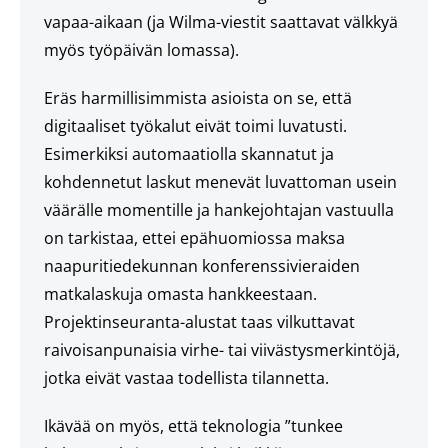
vapaa-aikaan (ja Wilma-viestit saattavat välkkyä
myös työpäivän lomassa).
Eräs harmillisimmista asioista on se, että
digitaaliset työkalut eivät toimi luvatusti.
Esimerkiksi automaatiolla skannatut ja
kohdennetut laskut menevät luvattoman usein
väärälle momentille ja hankejohtajan vastuulla
on tarkistaa, ettei epähuomiossa maksa
naapuritiedekunnan konferenssivieraiden
matkalaskuja omasta hankkeestaan.
Projektinseuranta-alustat taas vilkuttavat
raivoisanpunaisia virhe- tai viivästysmerkintöjä,
jotka eivät vastaa todellista tilannetta.
Ikävää on myös, että teknologia ”tunkee