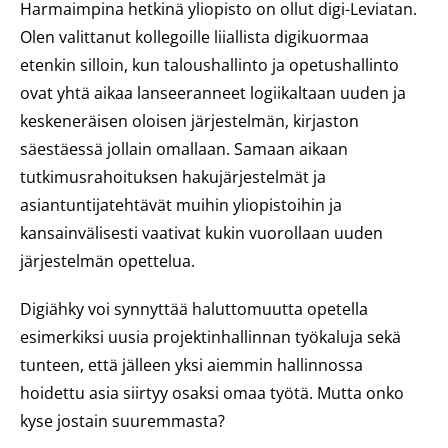
Harmaimpina hetkinä yliopisto on ollut digi-Leviatan.
Olen valittanut kollegoille liiallista digikuormaa
etenkin silloin, kun taloushallinto ja opetushallinto
ovat yhtä aikaa lanseeranneet logiikaltaan uuden ja
keskeneräisen oloisen järjestelmän, kirjaston
säestäessä jollain omallaan. Samaan aikaan
tutkimusrahoituksen hakujärjestelmät ja
asiantuntijatehtävät muihin yliopistoihin ja
kansainvälisesti vaativat kukin vuorollaan uuden
järjestelmän opettelua.
Digiähky voi synnyttää haluttomuutta opetella
esimerkiksi uusia projektinhallinnan työkaluja sekä
tunteen, että jälleen yksi aiemmin hallinnossa
hoidettu asia siirtyy osaksi omaa työtä. Mutta onko
kyse jostain suuremmasta?