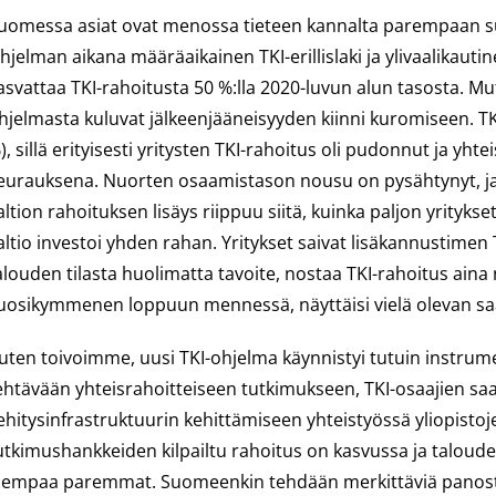
uomessa asiat ovat menossa tieteen kannalta parempaan s
hjelman aikana määräaikainen TKI-erillislaki ja ylivaalikau
asvattaa TKI-rahoitusta 50 %:lla 2020-luvun alun tasosta. M
hjelmasta kuluvat jälkeenjääneisyyden kiinni kuromiseen. TKI 
), sillä erityisesti yritysten TKI-rahoitus oli pudonnut ja y
eurauksena. Nuorten osaamistason nousu on pysähtynyt, ja 
altion rahoituksen lisäys riippuu siitä, kuinka paljon yrityks
altio investoi yhden rahan. Yritykset saivat lisäkannustim
alouden tilasta huolimatta tavoite, nostaa TKI-rahoitus ain
uosikymmenen loppuun mennessä, näyttäisi vielä olevan s
uten toivoimme, uusi TKI-ohjelma käynnistyi tutuin instrumen
ehtävään yhteisrahoitteiseen tutkimukseen, TKI-osaajien sa
ehitysinfrastruktuurin kehittämiseen yhteistyössä yliopistoj
utkimushankkeiden kilpailtu rahoitus on kasvussa ja taloudell
iempaa paremmat. Suomeenkin tehdään merkittäviä panostuks