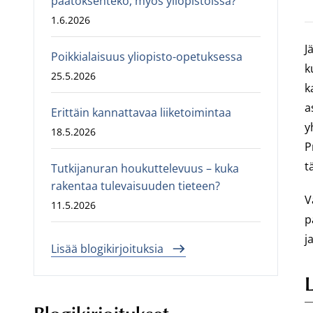
päätöksenteko, myös yliopistoissa?
1.6.2026
J
Poikkialaisuus yliopisto-opetuksessa
k
25.5.2026
k
a
Erittäin kannattavaa liiketoimintaa
y
18.5.2026
P
t
Tutkijanuran houkuttelevuus – kuka
rakentaa tulevaisuuden tieteen?
V
11.5.2026
p
j
Lisää blogikirjoituksia