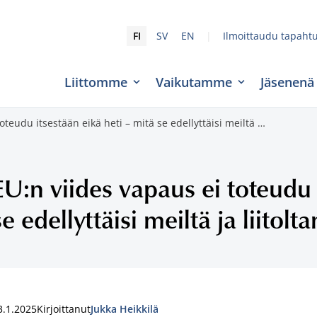
|
FI
SV
EN
Ilmoittaudu tapaht
Liittomme
Vaikutamme
Jäsenenä
oteudu itsestään eikä heti – mitä se edellyttäisi meiltä …
EU:n viides vapaus ei toteudu 
se edellyttäisi meiltä ja liitol
3.1.2025
Kirjoittanut
Jukka Heikkilä