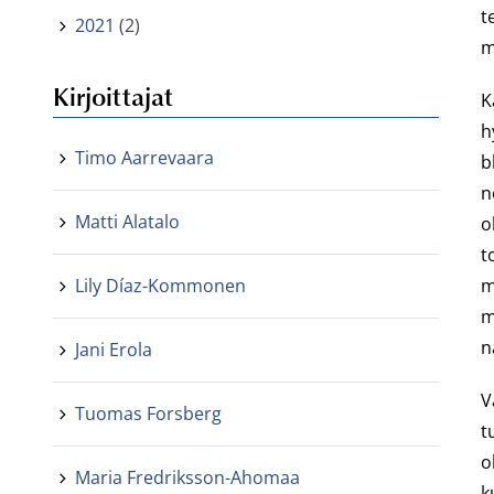
t
2021
(2)
m
Kirjoittajat
K
h
Timo Aarrevaara
b
n
Matti Alatalo
o
t
Lily Díaz-Kommonen
m
m
n
Jani Erola
V
Tuomas Forsberg
t
o
Maria Fredriksson-Ahomaa
k