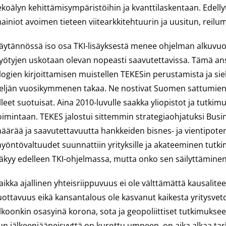
ekoälyn kehittämisympäristöihin ja kvanttilaskentaan. Edelly
ainiot avoimen tieteen viitearkkitehtuurin ja uusitun, reilu
äytännössä iso osa TKI-lisäyksestä menee ohjelman alkuvuosi
yötyjen uskotaan olevan nopeasti saavutettavissa. Tämä an
logien kirjoittamisen muistellen TEKESin perustamista ja sie
eljän vuosikymmenen takaa. Ne nostivat Suomen sattumien 
lleet suotuisat. Aina 2010-luvulle saakka yliopistot ja tutkimu
oimintaan. TEKES jalostui sittemmin strategiaohjatuksi Busin
äärää ja saavutettavuutta hankkeiden bisnes- ja vientipoten
yöntövaltuudet suunnattiin yrityksille ja akateeminen tutkim
äkyy edelleen TKI-ohjelmassa, mutta onko sen säilyttämine
aikka ajallinen yhteisriippuvuus ei ole välttämättä kausalit
uottavuus eikä kansantalous ole kasvanut kaikesta yritysveto
lkoonkin osasyinä korona, sota ja geopoliittiset tutkimuksee
un jälkeenjääneisyyttä on kurottu umpeen, on aika alkaa ta