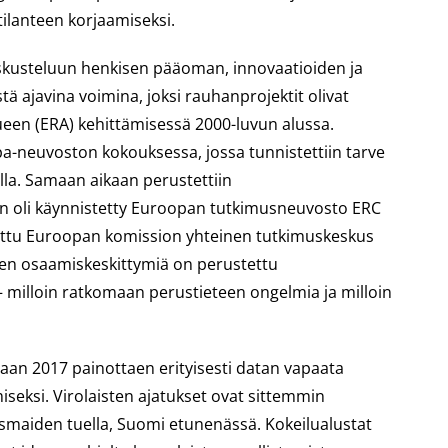
tilanteen korjaamiseksi.
skusteluun henkisen pääoman, innovaatioiden ja
tä ajavina voimina, joksi rauhanprojektit olivat
en (ERA) kehittämisessä 2000-luvun alussa.
ppa-neuvoston kokouksessa, jossa tunnistettiin tarve
lla. Samaan aikaan perustettiin
in oli käynnistetty Euroopan tutkimusneuvosto ERC
tettu Euroopan komission yhteinen tutkimuskeskus
iden osaamiskeskittymiä on perustettu
– milloin ratkomaan perustieteen ongelmia ja milloin
laan 2017 painottaen erityisesti datan vapaata
iseksi. Virolaisten ajatukset ovat sittemmin
ismaiden tuella, Suomi etunenässä. Kokeilualustat