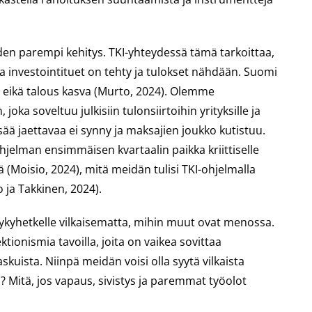
iden parempi kehitys. TKI-yhteydessä tämä tarkoittaa,
ja investointituet on tehty ja tulokset nähdään. Suomi
, eikä talous kasva (Murto, 2024). Olemme
a soveltuu julkisiin tulonsiirtoihin yrityksille ja
isää jaettavaa ei synny ja maksajien joukko kutistuu.
hjelman ensimmäisen kvartaalin paikka kriittiselle
ä (Moisio, 2024), mitä meidän tulisi TKI-ohjelmalla
 ja Takkinen, 2024).
nykyhetkelle vilkaisematta, mihin muut ovat menossa.
ionismia tavoilla, joita on vaikea sovittaa
skuista. Niinpä meidän voisi olla syytä vilkaista
ua? Mitä, jos vapaus, sivistys ja paremmat työolot