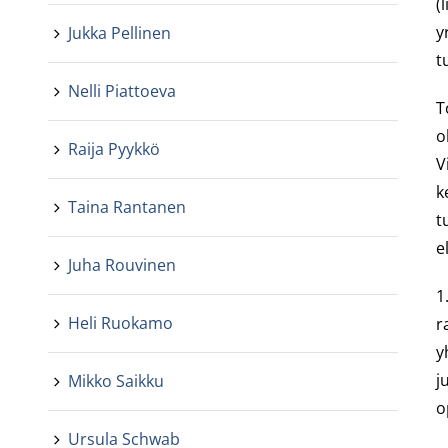
(
y
Jukka Pellinen
t
Nelli Piattoeva
T
o
Raija Pyykkö
V
k
Taina Rantanen
t
e
Juha Rouvinen
1
Heli Ruokamo
r
y
j
Mikko Saikku
o
Ursula Schwab