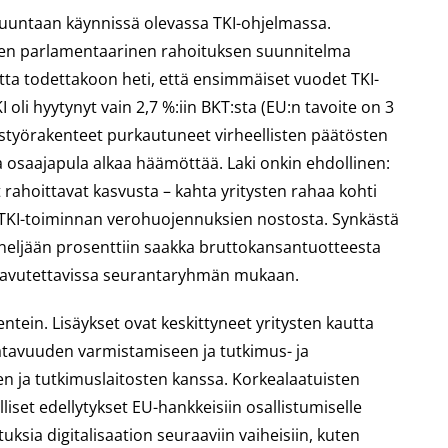
uuntaan käynnissä olevassa TKI-ohjelmassa.
tinen parlamentaarinen rahoituksen suunnitelma
utta todettakoon heti, että ensimmäiset vuodet TKI-
oli hyytynyt vain 2,7 %:iin BKT:sta (EU:n tavoite on 3
hteistyörakenteet purkautuneet virheellisten päätösten
osaajapula alkaa häämöttää. Laki onkin ehdollinen:
et rahoittavat kasvusta – kahta yritysten rahaa kohti
en TKI-toiminnan verohuojennuksien nostosta. Synkästä
a neljään prosenttiin saakka bruttokansantuotteesta
aavutettavissa seurantaryhmän mukaan.
tein. Lisäykset ovat keskittyneet yritysten kautta
atavuuden varmistamiseen ja tutkimus- ja
en ja tutkimuslaitosten kanssa. Korkealaatuisten
iset edellytykset EU-hankkeisiin osallistumiselle
ia digitalisaation seuraaviin vaiheisiin, kuten