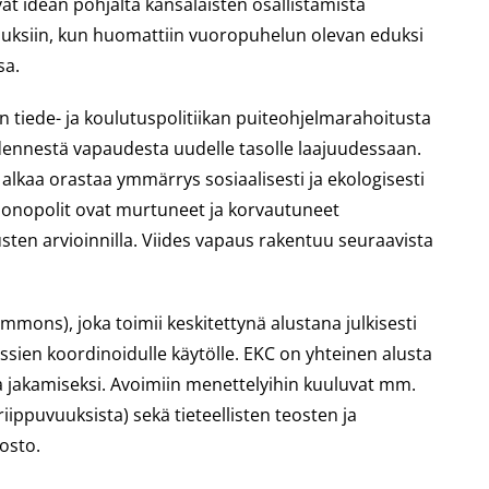
vat idean pohjalta kansalaisten osallistamista
kimuksiin, kun huomattiin vuoropuhelun olevan eduksi
sa.
:n tiede- ja koulutuspolitiikan puiteohjelmarahoitusta
idennestä vapaudesta uudelle tasolle laajuudessaan.
 alkaa orastaa ymmärrys sosiaalisesti ja ekologisesti
 monopolit ovat murtuneet ja korvautuneet
tusten arvioinnilla. Viides vapaus rakentuu seuraavista
ons), joka toimii keskitettynä alustana julkisesti
rssien koordinoidulle käytölle. EKC on yhteinen alusta
 ja jakamiseksi. Avoimiin menettelyihin kuuluvat mm.
iippuvuuksista) sekä tieteellisten teosten ja
osto.