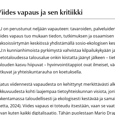
iides vapaus ja sen kritiikki
U on perustunut neljään vapauteen: tavaroiden, palveluide
iides vapaus tuo mukaan tiedon, tutkimuksen ja osaamisen 
aksoissiirtymän keskiössä yhdistämällä sosio-ekologisen kes
U:n kunnianhimoista pyrkimystä vahvistaa kilpailukykyään j
ietotaloudessa talousalue onkin kiistatta jäänyt jälkeen – ti
alouden kasvu hiipuvat – hyvinvointitappiot ovat ilmeiset, v
atkuvat ja yhteiskuntarauha on koetuksella.
jatus viidennestä vapaudesta on kehittynyt merkittävästi al
iikkuvuudesta kohti laajempaa tietoyhteiskunnan visiota, j
akentamassa taloudellisesti ja ekologisesti kestävää ja sama
Letta, 2024). Viides vapaus ei toteudu itsestään, vaan se vaa
ivan kuten kaikki digitalisaatio. Tähän puolestaan Mario Dra