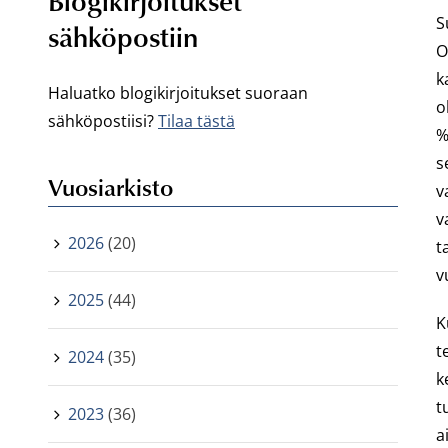
Blogikirjoitukset
S
sähköpostiin
O
k
Haluatko blogikirjoitukset suoraan
o
sähköpostiisi?
Tilaa tästä
%
s
Vuosiarkisto
v
v
2026
(20)
t
v
2025
(44)
K
t
2024
(35)
k
t
2023
(36)
a