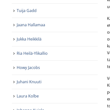
u
Tuija Gadd
K
Jaana Hallamaa
e
o
Jukka Heikkilä
o
k
V
Ria Heilä-Ylikallio
t
t
Howy Jacobs
V
Juhani Knuuti
K
p
Laura Kolbe
e
t