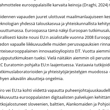
ahmottelee eurooppalaisille karvaita keinoja (Draghi, 2024) 
iidennen vapauden juuret ulottuvat maailmanlaajuiseen ke
eknologian yhdessä talouskasvua ja yhteiskunnallista kehitys
uuttumassa. Euroopassa tämä näkyi Euroopan tutkimusalue
irallisesti käsite nousi EU:n asialistalle vuonna 2008 Euroo
iedon vapaalle liikkuvuudelle muiden perusvapauksien rinna
hteiseurooppalainen innovaatioyliopisto EIT. Vuotta aiemm
uippututkimuksen tueksi. Vielä näitäkin aiemmin oli perus
RC Euratomin pohjalta EU:n laajentuessa. Vastaavia tutkijo
utkimuslaboratorioiden ja yhteistyöjärjestelyjen muodossa 
yhyen aikavälin akuutteja ongelmia.
iro vei EU:ta kohti viidettä vapautta puheenjohtajuuskaudel
iikkuvuutta eurooppalaisten digitaalisten palvelujen kehittäm
atkojalostuneet sloveenien, balttien, Alankomaiden ja Pohjo