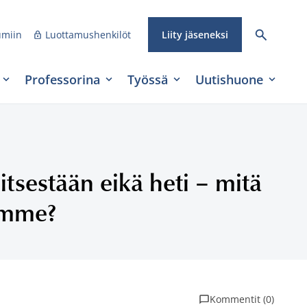
umiin
Luottamushenkilöt
Liity jäseneksi
Professorina
Työssä
Uutishuone
itsestään eikä heti – mitä
tamme?
Kommentit (0)