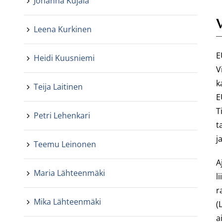
Johanna Kujala
V
Leena Kurkinen
E
Heidi Kuusniemi
V
k
Teija Laitinen
E
T
Petri Lehenkari
t
j
Teemu Leinonen
A
Maria Lähteenmäki
l
r
Mika Lähteenmäki
(
a