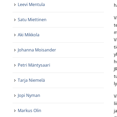
Leevi Mentula
h
V
Satu Miettinen
t
m
Aki Mikkola
V
t
Johanna Moisander
y
h
Petri Mäntysaari
J
t
Tarja Niemelä
l
Jopi Nyman
V
l
Markus Olin
j