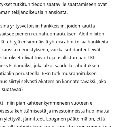
tykset tutkitun tiedon saataville saattamiseen ovat
mman tekijänoikeuslain ansiosta.
na yritysvetoisiin hankkeisiin, joiden kautta
saitsee pienen reunahuomautuksen. Aloitin liiton
llä tehtyjä ensimmäisiä yhteisrahoitteisia hankkeita
kanssa menestykseen, vaikka suhdanteet eivät
slaitokset olivat toivottuja osallistumaan TKI-
ess Finlandiksi, joka alkoi säädellä rahoituksen
tiaalin perusteella. BF:n tutkimusrahoituksen
us siirtyi selvästi Akatemian kannateltavaksi. Jako
n suotavaa?
eetti, niin pian kahteenkymmeneen vuoteen ei
isesta kehittämisestä ja investoinneista huolimatta,
n ylettyvät jännitteet. Looginen päätelmä on, että
rkastella rahoituksen suuntaamista ja instrumentteja