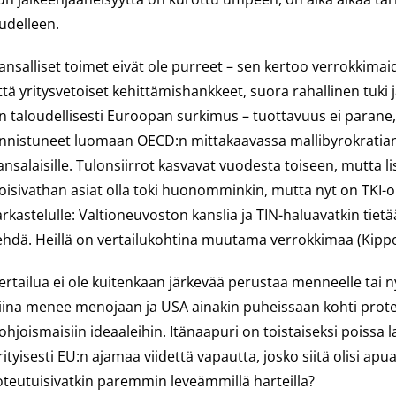
udelleen.
ansalliset toimet eivät ole purreet – sen kertoo verrokkima
ttä yritysvetoiset kehittämishankkeet, suora rahallinen tuki 
n taloudellisesti Euroopan surkimus – tuottavuus ei parane
nnistuneet luomaan OECD:n mittakaavassa mallibyrokratian, jok
ansalaisille. Tulonsiirrot kasvavat vuodesta toiseen, mutta l
oisivathan asiat olla toki huonomminkin, mutta nyt on TKI-o
arkastelulle: Valtioneuvoston kanslia ja TIN-haluavatkin tietä
ehdä. Heillä on vertailukohtina muutama verrokkimaa (Kippo
ertailua ei ole kuitenkaan järkevää perustaa menneelle tai 
iina menee menojaan ja USA ainakin puheissaan kohti protekt
ohjoismaisiin ideaaleihin. Itänaapuri on toistaiseksi poissa la
rityisesti EU:n ajamaa viidettä vapautta, josko siitä olisi ap
oteutuisivatkin paremmin leveämmillä harteilla?