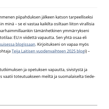
ymmenen piipahduksen jälkeen katson tarpeelliseksi
minä – se ei vastaa kaikilta osiltaan liiton virallisia
i on parhaimmillaankin tämänhetkinen ymmärrykseni
otilaa: EU:n viidettä vapautta. Sen yhtä osaa eli
skuisessa blogissaan
. Kirjoitukseni on vapaa myös
johtaja
Teija Laitisen vuodenvaihteen 2025 blog
i) –
– tutkimuksen ja opetuksen vapautta, sivistystä ja
 vaatii toteutuakseen meiltä ja suomalaiselta tiede-