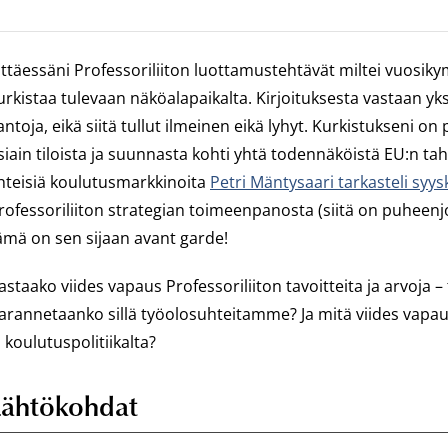
ättäessäni Professoriliiton luottamustehtävät miltei vuosik
urkistaa tulevaan näköalapaikalta. Kirjoituksesta vastaan yksin 
antoja, eikä siitä tullut ilmeinen eikä lyhyt. Kurkistuksen
siain tiloista ja suunnasta kohti yhtä todennäköistä EU:n taht
hteisiä koulutusmarkkinoita
Petri Mäntysaari tarkasteli syy
rofessoriliiton strategian toimeenpanosta (siitä on puheen
ämä on sen sijaan
avant garde!
astaako viides vapaus Professoriliiton tavoitteita ja arvoja 
arannetaanko sillä työolosuhteitamme? Ja mitä viides vapaus
a koulutuspolitiikalta?
Lähtökohdat