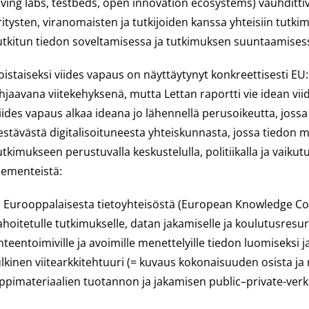
living labs, testbeds, open innovation ecosystems) vauhditti
ritysten, viranomaisten ja tutkijoiden kanssa yhteisiin tut
utkitun tiedon soveltamisessa ja tutkimuksen suuntaamises
oistaiseksi viides vapaus on näyttäytynyt konkreettisesti EU
hjaavana viitekehyksenä, mutta Lettan raportti vie idean vi
iides vapaus alkaa ideana jo lähennellä perusoikeutta, jossa
estävästä digitalisoituneesta yhteiskunnasta, jossa tiedon
utkimukseen perustuvalla keskustelulla, politiikalla ja vaiku
lementeistä:
. Eurooppalaisesta tietoyhteisöstä (European Knowledge Comm
ahoitetulle tutkimukselle, datan jakamiselle ja koulutusresu
hteentoimiville ja avoimille menettelyille tiedon luomiseksi
ulkinen viitearkkitehtuuri (= kuvaus kokonaisuuden osista ja r
ppimateriaalien tuotannon ja jakamisen public–private-verk