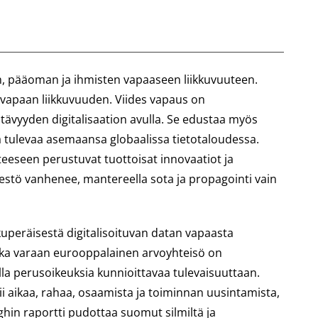
n, pääoman ja ihmisten vapaaseen liikkuvuuteen.
vapaan liikkuvuuden. Viides vapaus on
tävyyden digitalisaation avulla. Se edustaa myös
a tulevaa asemaansa globaalissa tietotaloudessa.
eteeseen perustuvat tuottoisat innovaatiot ja
äestö vanhenee, mantereella sota ja propagointi vain
kuperäisestä digitalisoituvan datan vapaasta
onka varaan eurooppalainen arvoyhteisö on
lla perusoikeuksia kunnioittavaa tulevaisuuttaan.
tii aikaa, rahaa, osaamista ja toiminnan uusintamista,
ghin raportti pudottaa suomut silmiltä ja