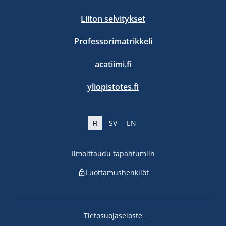
Liiton selvitykset
Professorimatrikkeli
acatiimi.fi
yliopistotes.fi
FI
SV
EN
Ilmoittaudu tapahtumiin
Luottamushenkilöt
Tietosuojaseloste