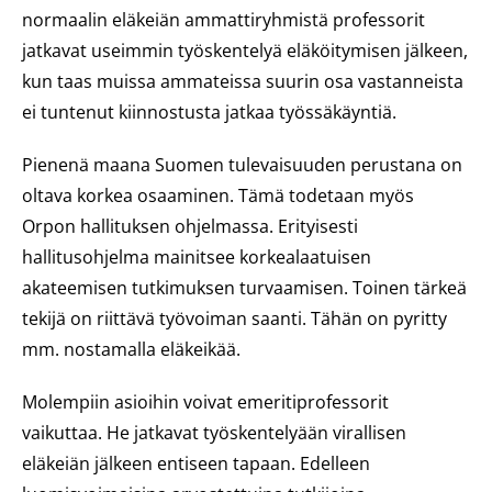
normaalin eläkeiän ammattiryhmistä professorit
jatkavat useimmin työskentelyä eläköitymisen jälkeen,
kun taas muissa ammateissa suurin osa vastanneista
ei tuntenut kiinnostusta jatkaa työssäkäyntiä.
Pienenä maana Suomen tulevaisuuden perustana on
oltava korkea osaaminen. Tämä todetaan myös
Orpon hallituksen ohjelmassa. Erityisesti
hallitusohjelma mainitsee korkealaatuisen
akateemisen tutkimuksen turvaamisen. Toinen tärkeä
tekijä on riittävä työvoiman saanti. Tähän on pyritty
mm. nostamalla eläkeikää.
Molempiin asioihin voivat emeritiprofessorit
vaikuttaa. He jatkavat työskentelyään virallisen
eläkeiän jälkeen entiseen tapaan. Edelleen