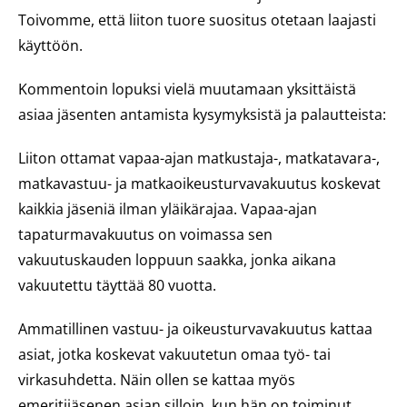
Toivomme, että liiton tuore suositus otetaan laajasti
käyttöön.
Kommentoin lopuksi vielä muutamaan yksittäistä
asiaa jäsenten antamista kysymyksistä ja palautteista:
Liiton ottamat vapaa-ajan matkustaja-, matkatavara-,
matkavastuu- ja matkaoikeusturvavakuutus koskevat
kaikkia jäseniä ilman yläikärajaa. Vapaa-ajan
tapaturmavakuutus on voimassa sen
vakuutuskauden loppuun saakka, jonka aikana
vakuutettu täyttää 80 vuotta.
Ammatillinen vastuu- ja oikeusturvavakuutus kattaa
asiat, jotka koskevat vakuutetun omaa työ- tai
virkasuhdetta. Näin ollen se kattaa myös
emeritijäsenen asian silloin, kun hän on toiminut