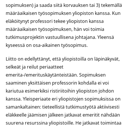
sopimuksen) ja saada siitä korvauksen tai 3) tekemällä
määräaikaisen työsopimuksen yliopiston kanssa. Kun
eläköitynyt professori tekee yliopiston kanssa
määräaikaisen työsopimuksen, hän voi toimia
tutkimusprojektin vastuullisena johtajana. Yleensä
kyseessä on osa-aikainen työsopimus.
Liitto on edellyttänyt, että yliopistoilla on läpinäkyvät,
selkeät ja reilut periaatteet
emerita-/emerituskäytänteistään. Sopimuksen
saaminen yksittäisen professorin kohdalla ei voi
kariutua esimerkiksi ristiriitoihin yliopiston johdon
kanssa. Yleisperiaate eri yliopistojen sopimuksissa on
samankaltainen: tieteellistä tutkimustyötä aktiivisesti
eläkkeelle jäämisen jälkeen jatkavat emeritit nähdään
suurena resurssina yliopistoille. He jatkavat toimintaa