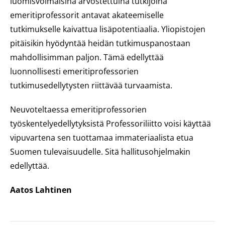
luomisvoimaisina arvostettuina tutkijoina
emeritiprofessorit antavat akateemiselle
tutkimukselle kaivattua lisäpotentiaalia. Yliopistojen
pitäisikin hyödyntää heidän tutkimuspanostaan
mahdollisimman paljon. Tämä edellyttää
luonnollisesti emeritiprofessorien
tutkimusedellytysten riittävää turvaamista.
Neuvoteltaessa emeritiprofessorien
työskentelyedellytyksistä Professoriliitto voisi käyttää
vipuvartena sen tuottamaa immateriaalista etua
Suomen tulevaisuudelle. Sitä hallitusohjelmakin
edellyttää.
Aatos Lahtinen