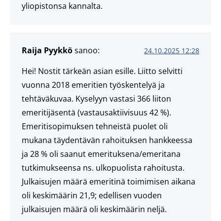
yliopistonsa kannalta.
Raija Pyykkö
sanoo:
24.10.2025 12:28
Hei! Nostit tärkeän asian esille. Liitto selvitti
vuonna 2018 emeritien työskentelyä ja
tehtäväkuvaa. Kyselyyn vastasi 366 liiton
emeritijäsentä (vastausaktiivisuus 42 %).
Emeritisopimuksen tehneistä puolet oli
mukana täydentävän rahoituksen hankkeessa
ja 28 % oli saanut emerituksena/emeritana
tutkimukseensa ns. ulkopuolista rahoitusta.
Julkaisujen määrä emeritinä toimimisen aikana
oli keskimäärin 21,9; edellisen vuoden
julkaisujen määrä oli keskimäärin neljä.