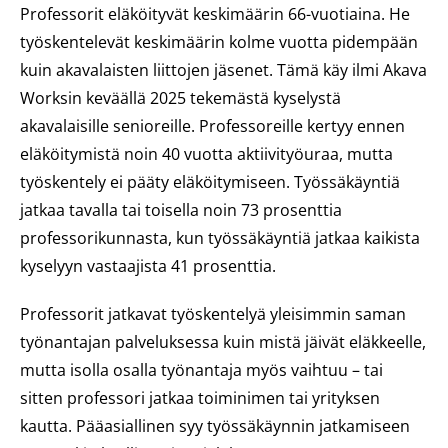
Professorit eläköityvät keskimäärin 66-vuotiaina. He
työskentelevät keskimäärin kolme vuotta pidempään
kuin akavalaisten liittojen jäsenet. Tämä käy ilmi Akava
Worksin keväällä 2025 tekemästä kyselystä
akavalaisille senioreille. Professoreille kertyy ennen
eläköitymistä noin 40 vuotta aktiivityöuraa, mutta
työskentely ei pääty eläköitymiseen. Työssäkäyntiä
jatkaa tavalla tai toisella noin 73 prosenttia
professorikunnasta, kun työssäkäyntiä jatkaa kaikista
kyselyyn vastaajista 41 prosenttia.
Professorit jatkavat työskentelyä yleisimmin saman
työnantajan palveluksessa kuin mistä jäivät eläkkeelle,
mutta isolla osalla työnantaja myös vaihtuu – tai
sitten professori jatkaa toiminimen tai yrityksen
kautta. Pääasiallinen syy työssäkäynnin jatkamiseen