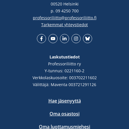
00520 Helsinki
p. 09 4250 700
professoriliitto@professoriliitto.fi
Tarkemmat yhteystiedot
Facebook
YouTube
LinkedIn
Instgram
Bluesky
Laskutustiedot
Professoriliitto ry
Y-tunnus: 0221160-2
Verkkolaskuosoite: 003702211602
Välittäjä: Maventa 003721291126
Hae jäsenyyttä
Oma osastosi
Oma luottamusmiehesi