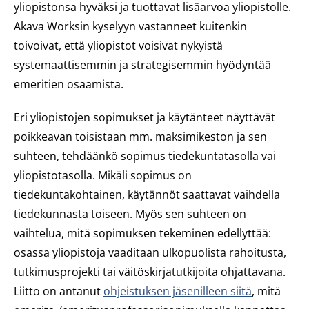
yliopistonsa hyväksi ja tuottavat lisäarvoa yliopistolle.
Akava Worksin kyselyyn vastanneet kuitenkin
toivoivat, että yliopistot voisivat nykyistä
systemaattisemmin ja strategisemmin hyödyntää
emeritien osaamista.
Eri yliopistojen sopimukset ja käytänteet näyttävät
poikkeavan toisistaan mm. maksimikeston ja sen
suhteen, tehdäänkö sopimus tiedekuntatasolla vai
yliopistotasolla. Mikäli sopimus on
tiedekuntakohtainen, käytännöt saattavat vaihdella
tiedekunnasta toiseen. Myös sen suhteen on
vaihtelua, mitä sopimuksen tekeminen edellyttää:
osassa yliopistoja vaaditaan ulkopuolista rahoitusta,
tutkimusprojekti tai väitöskirjatutkijoita ohjattavana.
Liitto on antanut
ohjeistuksen jäsenilleen siitä
, mitä