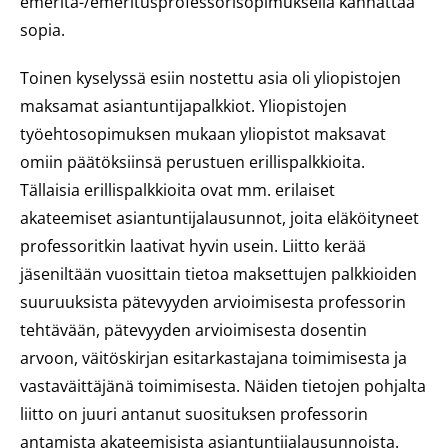
emerita-/emeritusprofessorisopimuksella kannattaa
sopia.
Toinen kyselyssä esiin nostettu asia oli yliopistojen
maksamat asiantuntijapalkkiot. Yliopistojen
työehtosopimuksen mukaan yliopistot maksavat
omiin päätöksiinsä perustuen erillispalkkioita.
Tällaisia erillispalkkioita ovat mm. erilaiset
akateemiset asiantuntijalausunnot, joita eläköityneet
professoritkin laativat hyvin usein. Liitto kerää
jäseniltään vuosittain tietoa maksettujen palkkioiden
suuruuksista pätevyyden arvioimisesta professorin
tehtävään, pätevyyden arvioimisesta dosentin
arvoon, väitöskirjan esitarkastajana toimimisesta ja
vastaväittäjänä toimimisesta. Näiden tietojen pohjalta
liitto on juuri antanut suosituksen professorin
antamista akateemisista asiantuntijalausunnoista.