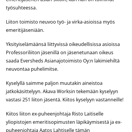
työsuhteessa.
Liiton toimisto neuvoo työ- ja virka-asioissa myös
emeritijäseniään.
Yksityiselämäänsä liittyvissä oikeudellisissa asioissa
Professoriliiton jäsenillä on jäsenetunaan oikeus
saada Eversheds Asianajotoimisto Oy:n lakimiehiltä
neuvontaa puhelimitse.
Kyselyllä saimme paljon muutakin aineistoa
jatkokäsittelyyn. Akava Worksin tekemään kyselyyn
vastasi 251 liiton jäsentä. Kiitos kyselyyn vastanneille!
Kiitos liiton ex-puheenjohtaja Risto Laitiselle
yliopistojen emeritisopimusten läpikäymisestä ja ex-
puheenjohtaja Aatos Lahtiselle tämän