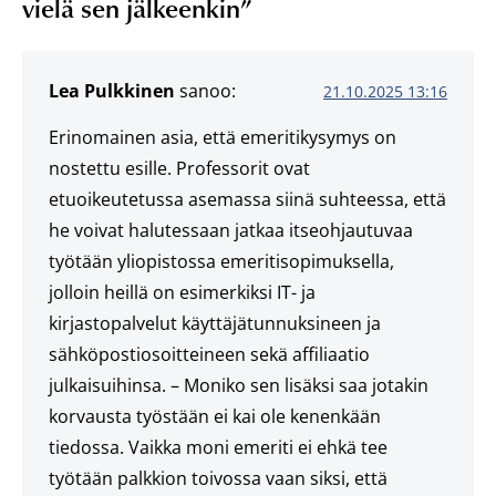
vielä sen jälkeenkin
”
Lea Pulkkinen
sanoo:
21.10.2025 13:16
Erinomainen asia, että emeritikysymys on
nostettu esille. Professorit ovat
etuoikeutetussa asemassa siinä suhteessa, että
he voivat halutessaan jatkaa itseohjautuvaa
työtään yliopistossa emeritisopimuksella,
jolloin heillä on esimerkiksi IT- ja
kirjastopalvelut käyttäjätunnuksineen ja
sähköpostiosoitteineen sekä affiliaatio
julkaisuihinsa. – Moniko sen lisäksi saa jotakin
korvausta työstään ei kai ole kenenkään
tiedossa. Vaikka moni emeriti ei ehkä tee
työtään palkkion toivossa vaan siksi, että