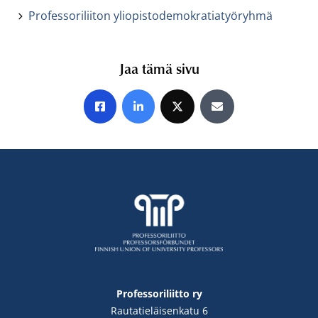
Professoriliiton yliopistodemokratiatyöryhmä
Jaa tämä sivu
Jaa Facebookissa
Jaa LinkedInissä
Jaa X:ssä
Jaa sähköpostitse
Professoriliitto ry
Rautatieläisenkatu 6