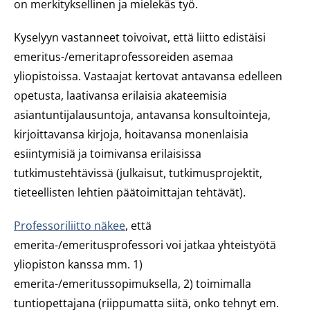
on merkityksellinen ja mielekäs työ.
Kyselyyn vastanneet toivoivat, että liitto edistäisi
emeritus-/emeritaprofessoreiden asemaa
yliopistoissa. Vastaajat kertovat antavansa edelleen
opetusta, laativansa erilaisia akateemisia
asiantuntijalausuntoja, antavansa konsultointeja,
kirjoittavansa kirjoja, hoitavansa monenlaisia
esiintymisiä ja toimivansa erilaisissa
tutkimustehtävissä (julkaisut, tutkimusprojektit,
tieteellisten lehtien päätoimittajan tehtävät).
Professoriliitto näkee
, että
emerita-/emeritusprofessori voi jatkaa yhteistyötä
yliopiston kanssa mm. 1)
emerita-/emeritussopimuksella, 2) toimimalla
tuntiopettajana (riippumatta siitä, onko tehnyt em.