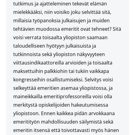
tutkimus ja ajatteleminen tekevät elämän
mielekkääksi, niin voisiko joku selvittää sitä,
millaisia työpanoksia julkaisujen ja muiden
tehtävien muodossa emeritit ovat tehneet? Sitä
voisi verrata toisaalta yliopiston saamaan
taloudelliseen hyötyyn julkaisuista ja
tutkinnoista sekä yliopiston näkyvyyteen
viittausindikaattoreilla arvioiden ja toisaalta
maksettuihin palkkiohin tai tukiin vaikkapa
kongresseihin osallistumiseksi. Selvitys voisi
selkeyttää emeritien asemaa yliopistossa, ja
maineikkailla emeritiprofessoreilla voisi olla
merkitystä opiskelijoiden hakeutumisessa
yliopistoon. Ennen kaikkea pidän arvokkaana
emeritityön mahdollisuuden säilymistä sekä
emeritin itsensä että toivottavasti myös hänen